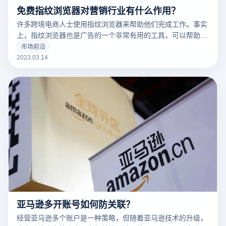
免费指纹浏览器对营销行业有什么作用？
许多跨境电商人士使用指纹浏览器来帮助他们完成工作。事实
上，指纹浏览器也是广告的一个非常有用的工具，可以帮助广
告营销人员解决许多问题。
市场前沿
2023.03.14
亚马逊多开账号如何防关联？
经营亚马逊多个账户是一种策略，但随着亚马逊技术的升级，