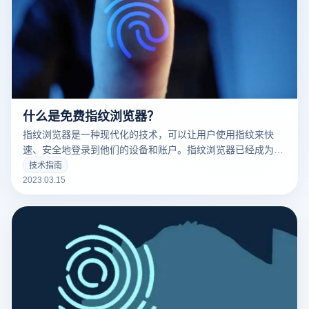
什么是免费指纹浏览器？
指纹浏览器是一种现代化的技术，可以让用户使用指纹来快
速、安全地登录到他们的设备和账户。指纹浏览器已经成为了
现代科技的标志之一，并且越来越多的人开始使用它。
技术指南
2023.03.15