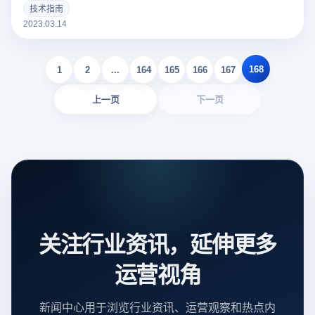
个好的亚马逊Listing可以吸引更多的潜在买家，增加销量。以
技术指南
下云登录指纹浏览器关于亚马逊Listing包括什么？如何撰写？
2023.03.14
的一些建议。
168
1
2
...
164
165
166
167
上一页
下一页
关注行业资讯，延伸更多
运营视角
新闻中心用于浏览行业资讯、运营观察和热点内