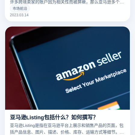
许多跨境卖家的账户因为相关性而被屏蔽，那么亚马逊多个账
户和多个商店的卖家如何防止相关性呢？有什么好的防关联方
市场前沿
法？
2023.03.14
亚马逊Listing包括什么？如何撰写？
亚马逊Listing是指在亚马逊平台上展示和销售产品的页面，包
括产品信息、图片、描述、价格、库存、运输方式等细节。一