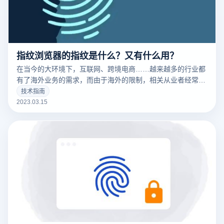
指纹浏览器的指纹是什么？又有什么用？
在当今的大环境下，互联网、跨境电商……越来越多的行业都
有了海外业务的需求，而由于海外的限制，相关从业者经常要
针对不同的工作内容用到不同的IP，这时候便要用到指纹浏览
技术指南
器。要清楚的了解什么是指纹浏览器之前，我们需要知道什么
2023.03.15
是们先来说一下浏览器指纹。听着非常相似的东西，但是却有
很大的不同