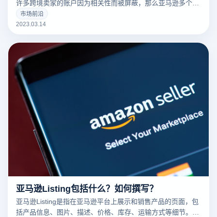
许多跨境卖家的账户因为相关性而被屏蔽，那么亚马逊多个账
户和多个商店的卖家如何防止相关性呢？有什么好的防关联方
市场前沿
法？
2023.03.14
亚马逊Listing包括什么？如何撰写？
亚马逊Listing是指在亚马逊平台上展示和销售产品的页面，包
括产品信息、图片、描述、价格、库存、运输方式等细节。一