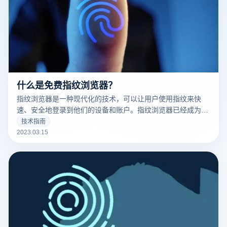
什么是免费指纹浏览器？
指纹浏览器是一种现代化的技术，可以让用户使用指纹来快
速、安全地登录到他们的设备和账户。指纹浏览器已经成为了
现代科技的标志之一，并且越来越多的人开始使用它。
技术指南
2023.03.15