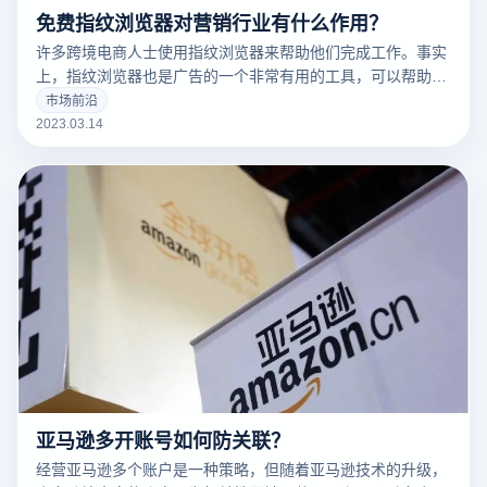
免费指纹浏览器对营销行业有什么作用？
许多跨境电商人士使用指纹浏览器来帮助他们完成工作。事实
上，指纹浏览器也是广告的一个非常有用的工具，可以帮助广
告营销人员解决许多问题。
市场前沿
2023.03.14
亚马逊多开账号如何防关联？
经营亚马逊多个账户是一种策略，但随着亚马逊技术的升级，