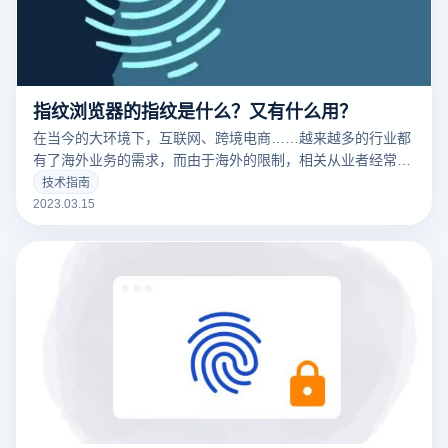
指纹浏览器的指纹是什么？又有什么用？
在当今的大环境下，互联网、跨境电商……越来越多的行业都
有了海外业务的需求，而由于海外的限制，相关从业者经常要
针对不同的工作内容用到不同的IP，这时候便要用到指纹浏览
技术指南
器。要清楚的了解什么是指纹浏览器之前，我们需要知道什么
2023.03.15
是们先来说一下浏览器指纹。听着非常相似的东西，但是却有
很大的不同