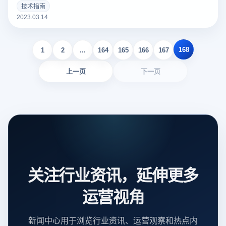
个好的亚马逊Listing可以吸引更多的潜在买家，增加销量。以
技术指南
下云登录指纹浏览器关于亚马逊Listing包括什么？如何撰写？
2023.03.14
的一些建议。
168
1
2
...
164
165
166
167
上一页
下一页
关注行业资讯，延伸更多
运营视角
新闻中心用于浏览行业资讯、运营观察和热点内