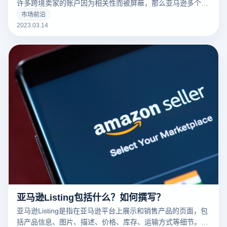
许多跨境卖家的账户因为相关性而被屏蔽，那么亚马逊多个账
户和多个商店的卖家如何防止相关性呢？有什么好的防关联方
市场前沿
法？
2023.03.14
亚马逊Listing包括什么？如何撰写？
亚马逊Listing是指在亚马逊平台上展示和销售产品的页面，包
括产品信息、图片、描述、价格、库存、运输方式等细节。一