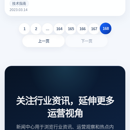
个好的亚马逊Listing可以吸引更多的潜在买家，增加销量。以
技术指南
下云登录指纹浏览器关于亚马逊Listing包括什么？如何撰写？
2023.03.14
的一些建议。
168
1
2
...
164
165
166
167
上一页
下一页
关注行业资讯，延伸更多
运营视角
新闻中心用于浏览行业资讯、运营观察和热点内