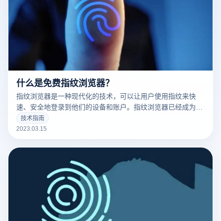
什么是免费指纹浏览器？
指纹浏览器是一种现代化的技术，可以让用户使用指纹来快
速、安全地登录到他们的设备和账户。指纹浏览器已经成为了
现代科技的标志之一，并且越来越多的人开始使用它。
技术指南
2023.03.15