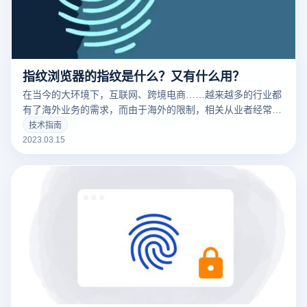
指纹浏览器的指纹是什么？又有什么用？
在当今的大环境下，互联网、跨境电商……越来越多的行业都
有了海外业务的需求，而由于海外的限制，相关从业者经常要
针对不同的工作内容用到不同的IP，这时候便要用到指纹浏览
技术指南
器。要清楚的了解什么是指纹浏览器之前，我们需要知道什么
2023.03.15
是们先来说一下浏览器指纹。听着非常相似的东西，但是却有
很大的不同