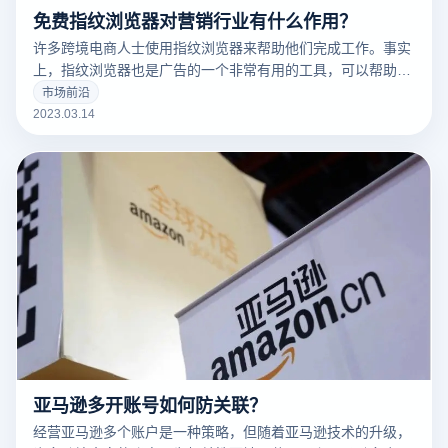
免费指纹浏览器对营销行业有什么作用？
许多跨境电商人士使用指纹浏览器来帮助他们完成工作。事实
上，指纹浏览器也是广告的一个非常有用的工具，可以帮助广
告营销人员解决许多问题。
市场前沿
2023.03.14
亚马逊多开账号如何防关联？
经营亚马逊多个账户是一种策略，但随着亚马逊技术的升级，