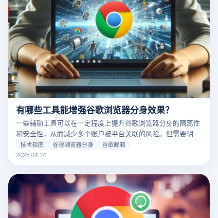
有哪些工具能增强谷歌浏览器分身效果？
一些辅助工具可以在一定程度上提升谷歌浏览器分身的隔离性
和安全性，从而减少多个账户被平台关联的风险。但需要明确
的是，谷歌浏览器本身不具备强大的环境隔离机制。即便使用
技术指南
谷歌浏览器分身
谷歌邮箱
多用户配置或分身功能，在浏览器指纹、缓存数据等方面，仍
2025.04.14
然很容易被平台识别并判定为同一操作者。相比之下，云登多
开浏览器在防关联方面更专业、更稳定。以下是具体说明：