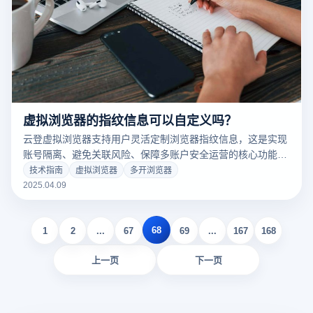
虚拟浏览器的指纹信息可以自定义吗？
云登虚拟浏览器支持用户灵活定制浏览器指纹信息，这是实现
账号隔离、避免关联风险、保障多账户安全运营的核心功能之
一。具体包括以下几个方面：
技术指南
虚拟浏览器
多开浏览器
2025.04.09
68
1
2
...
67
69
...
167
168
上一页
下一页