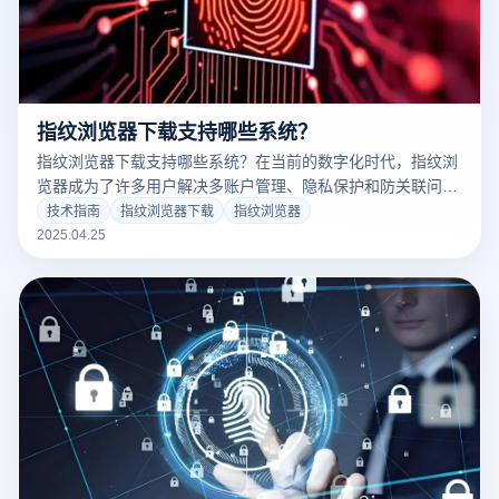
指纹浏览器下载支持哪些系统？
指纹浏览器下载支持哪些系统？在当前的数字化时代，指纹浏
览器成为了许多用户解决多账户管理、隐私保护和防关联问题
的首选工具。作为市场上领先的指纹防护浏览器，云登指纹浏
技术指南
指纹浏览器下载
指纹浏览器
览器特别受到跨境电商、社交媒体运营和广告营销等行业用户
2025.04.25
的青睐。那么，云登指纹浏览器到底支持哪些操作系统呢？让
我们来了解一下它的兼容性。