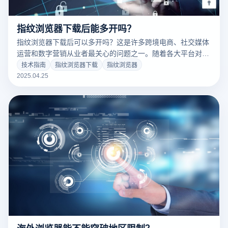
指纹浏览器下载后能多开吗？
指纹浏览器下载后可以多开吗？这是许多跨境电商、社交媒体
运营和数字营销从业者最关心的问题之一。随着各大平台对多
账户行为的风控日益严格，传统浏览器早已难以满足“多账户
技术指南
指纹浏览器下载
指纹浏览器
同时登录”与“环境隔离操作”的需求。为解决这一痛点，云登指
2025.04.25
纹浏览器等专业级工具应运而生，不仅支持真正意义上的“多
开”，还为每个账户提供一个独立、安全的虚拟浏览环境，有
效防止关联和封号风险。接下来，让我们深入了解云登指纹浏
览器的多开能力与应用优势。
海外浏览器能不能突破地区限制？