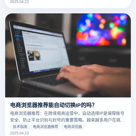
限流、验证甚至封号的风险。为此，云登电商浏览器应运而
2025.04.23
生，专为跨境多账户安全管理打造，致力于打造一个隔离、安
全、稳定的运营环境。
电商浏览器推荐能自动切换IP的吗？
电商浏览器推荐：在跨境电商运营中，自动选择IP是保障账号
安全、防止平台识别与封号的重要策略。越来越多用户在挑选
电商浏览器时，都将“是否支持IP自动选择”作为重点考量。答
技术指南
电商浏览器推荐
电商浏览器
案是：当然支持！而其中表现突出的，正是云登电商浏览器。
2025.04.23