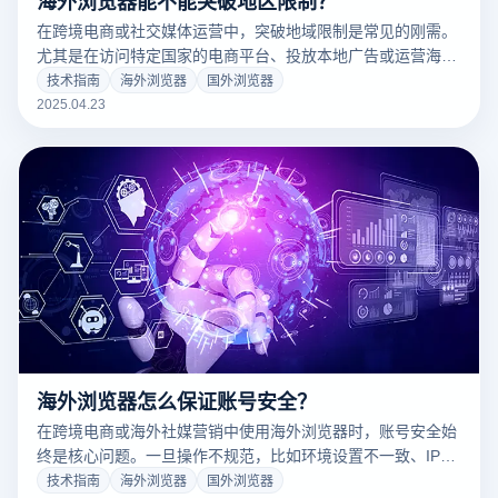
在跨境电商或社交媒体运营中，突破地域限制是常见的刚需。
尤其是在访问特定国家的电商平台、投放本地广告或运营海外
社媒账号时，一个具备强大环境模拟和IP切换能力的海外浏览
技术指南
海外浏览器
国外浏览器
器工具必不可少。云登电商浏览器正是这样一款专业级防关联
2025.04.23
浏览器，专为多账号管理与全球化运营而打造。
海外浏览器怎么保证账号安全？
在跨境电商或海外社媒营销中使用海外浏览器时，账号安全始
终是核心问题。一旦操作不规范，比如环境设置不一致、IP频
繁变更或账户数据重叠，就容易被平台识别为异常，从而面临
技术指南
海外浏览器
国外浏览器