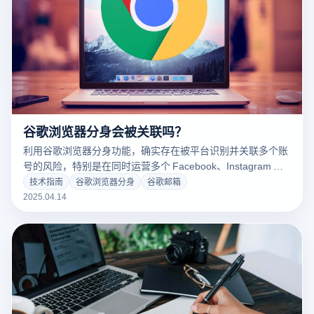
谷歌浏览器分身会被关联吗？
利用谷歌浏览器分身功能，确实存在被平台识别并关联多个账
号的风险，特别是在同时运营多个 Facebook、Instagram 或
TikTok 账户时。而相比之下，云登多开浏览器具备更专业的环
技术指南
谷歌浏览器分身
谷歌邮箱
境隔离与防关联技术，能有效降低账号被封的风险。以下是详
2025.04.14
细分析：