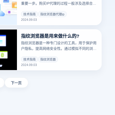
重要一步。购买IP代理的过程一般涉及选择合适
的服务提供商、确定需求、完成支付等步骤。另
外，市场上有很多指纹浏览器可供选择，但是哪
技术指南
指纹浏览器代理ip
2024.09.03
些是最好的呢？本文将详细介绍如何购买指纹浏
览器代理ip多少钱一个，并推荐一些功能完善、
客户口碑良好的指纹浏览器。
指纹浏览器是用来做什么的?
指纹浏览器是一种专门设计的工具，用于保护用
户隐私，提高网络安全性。通过模拟不同的浏览
器指纹，可以帮助用户隐藏真实的设备和浏览信
息，从而防止被网站跟踪和识别。指纹浏览器可
技术指南
指纹浏览器
2024.09.03
以提供额外的隐私保护层，无论是为了防止广告
跟踪还是绕过地理限制。接下来，我们将讨论指
纹浏览器的实际用途及其优点。
下一页