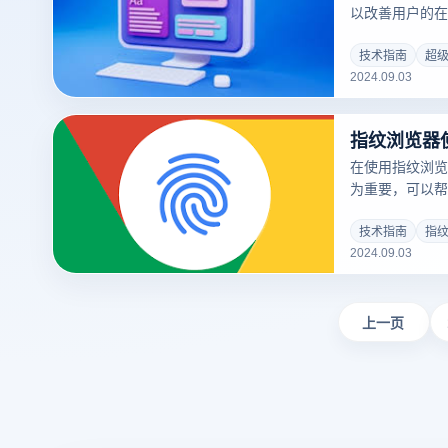
以改善用户的在
功能，还提供各
拦截和数据加密
技术指南
超
2024.09.03
以更安全地浏览
网接入效率。接
主要功能及其实
指纹浏览器
在使用指纹浏览
为重要，可以帮
强隐私保护。市
的服务提供商，
技术指南
指纹
2024.09.03
功能而受到广泛
器代理ip多少
备受推崇的代理
纹浏览器时获得
上一页