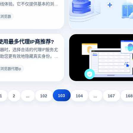
线体验。它不仅提供基本的浏览
种附加功能，如隐私保护、广告
。通过使用超级浏览器，用户可
级浏览器
网页，保护个人信息，提高互联
下来，我们将讨论超级浏览器的
际效益。
使用最多代理IP商推荐?
器时，选择合适的代理IP服务尤
助您更有效地隐藏真实身份，增
场上有许多服务提供专业代理IP
其中一些因其稳定性和隐私保护
浏览器代理ip
推荐。本文将让你了解指纹浏览
钱一个顺便介绍几家应用最广泛、
IP服务提供商，帮助您在使用指
最佳体验。
103
1
2
...
102
104
...
167
168