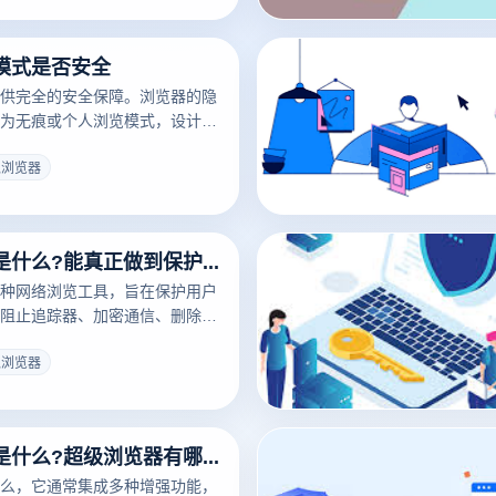
模式是否安全
供完全的安全保障。浏览器的隐
为无痕或个人浏览模式，设计用
史，清除Cookies，从而提高
。但是，这种模式并不是绝对安
私浏览器
减少当地数据的保存和其他用户
仍然无法阻止网络服务提供商、
的跟踪。因此，隐私模式可以作
隐私浏览器是什么?能真正做到保护隐私吗?
部分，但用户仍然需要采取其他
的安全。
种网络浏览工具，旨在保护用户
阻止追踪器、加密通信、删除浏
术手段，降低用户个人信息泄露
虽然隐私浏览器可以提供一定程
私浏览器
但其效果仍然受到很多因素的影
使用习惯和浏览器的技术能力。
浏览器是隐私保护的重要工具，
超级浏览器是什么?超级浏览器有哪些用?
采取各种措施来实现真正的隐私
么，它通常集成多种增强功能，