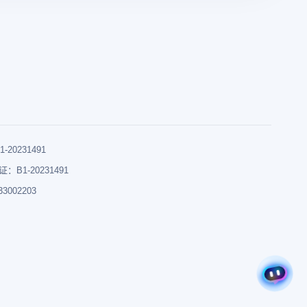
0231491
B1-20231491
002203