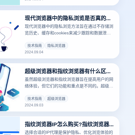
跟踪。因此，虽然隐私浏览器可以显著改善隐私
保护，但它们应该与其他安全措施相结合，以实
现代浏览器中的隐私浏览是否真的安全?
现更全面的隐私保护。
现代浏览器中的隐私浏览方法旨在通过不存储浏
览历史、缓存和cookies来减少跟踪和数据泄
露，从而提高用户的隐私保护水平。然而，这种
模式并非绝对安全。它主要用于保护当地数据，
技术指南
隐私浏览器
2024.09.04
对网络监控和第三方跟踪的保护仍然有限。因
此，虽然隐私浏览可以增强隐私保护，但用户仍
然需要注意其局限性，并结合其他安全措施达到
超级浏览器和指纹浏览器有什么区别吗?
更高的保护效果。
虽然超级浏览器和指纹浏览器旨在提高用户的网
络体验，但它们的功能和重点是不同的。超级浏
览器通常包括隐私保护、广告拦截和数据加密等
多种增强功能，提供全面的浏览解决方案。指纹
技术指南
超级浏览器
2024.09.03
浏览器致力于通过模拟不同的浏览器指纹来隐藏
客户的真实身份，以防止被跟踪和识别。接下
来，我们将详细讲解超级浏览器是什么和比较这
指纹浏览器IP怎么购买?指纹浏览器哪家好用?
两种浏览器的特点，以帮助您理解它们的主要区
别和优点。
选择合适的IP代理是保护隐私、优化浏览体验的