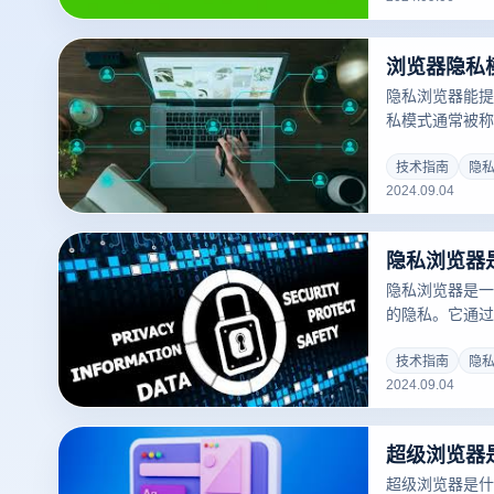
览器。
浏览器隐私
隐私浏览器能提
私模式通常被称
于避免存储浏览历
用户的隐私保护
技术指南
隐
2024.09.04
全的。虽然可以
的访问痕迹，但
网站或恶意程序
为保护隐私的一
措施来确保全面
隐私浏览器是一
的隐私。它通过
览历史等各种技
的风险。但是，
技术指南
隐
2024.09.04
度的隐私保护，
响，包括用户的
因此，虽然隐私
但客户仍然需要
保护。
超级浏览器是什