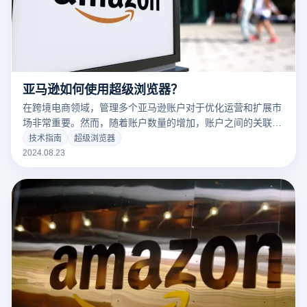
亚马逊如何使用超级浏览器？
在跨境电商领域，管理多个亚马逊账户对于优化运营和扩展市
场非常重要。然而，随着账户数量的增加，账户之间的关联问
题变得愈加复杂。为了提高管理效率并解决这些问题，许多卖
技术指南
超级浏览器
家选择使用超级浏览器。超级浏览器能够提供独立的浏览环境
2024.08.23
和强大的防关联功能，确保账户的安全性和运营稳定性。本文
将介绍如何有效使用亚马逊超级浏览器，以帮助卖家实现快速
高效的账户管理。