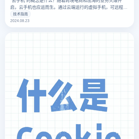
启，云手机也应运而生。通过云端运行的虚拟手机，可远程在
PC端和手机端一键操控，脱离实体手机的限制，实现一台变
技术指南
多台。每台云手机的界面与实体手机所展现的画面内容一致，
2024.08.23
可通过云手机进行海外账号运营、跨境电商直播、社媒交流、
业务推广等等。无需购买多台实体手机，一人即可在电脑网页
端批量操作。