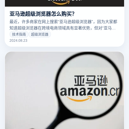
亚马逊超级浏览器怎么购买？
最近，许多商家在网上搜索“亚马逊超级浏览器”，因为大家都
知道超级浏览器在跨境电商领域具有显著优势，但对“亚马逊
超级浏览器”这一术语并不十分了解。在此，我们将详细介绍
技术指南
超级浏览器
亚马逊超级浏览器的概念，并推荐几款优质的超级浏览器供大
2024.08.23
家参考