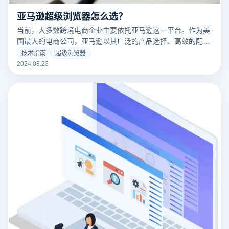
亚马逊超级浏览器怎么选？
当前，大多数跨境电商企业主要依托亚马逊这一平台。作为美
国最大的电商公司，亚马逊以其广泛的产品选择、高效的配送
服务和丰富的附加服务著称。其便捷性、具有竞争力的价格以
技术指南
超级浏览器
及对顾客满意度的承诺都深受消费者喜爱。在亚马逊的成功运
2024.08.23
营中，强大的软件支持扮演了重要角色，其中，主流的超级浏
览器成为众多企业的首选工具。