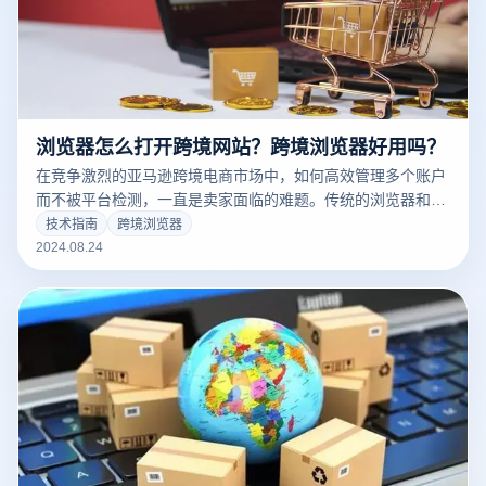
浏览器怎么打开跨境网站？跨境浏览器好用吗？
在竞争激烈的亚马逊跨境电商市场中，如何高效管理多个账户
而不被平台检测，一直是卖家面临的难题。传统的浏览器和
VPS方案不仅操作繁琐，而且存在账户关联、IP封禁等风险。
技术指南
跨境浏览器
云登跨境浏览器凭借其卓越的性能和便利性，已经成为许多卖
2024.08.24
家的首选工具。