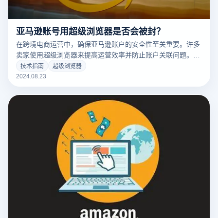
亚马逊账号用超级浏览器是否会被封？
在跨境电商运营中，确保亚马逊账户的安全性至关重要。许多
卖家使用超级浏览器来提高运营效率并防止账户关联问题。然
而，许多人担心使用超级浏览器是否可能导致账户被封禁。本
技术指南
超级浏览器
文将探讨超级浏览器对亚马逊账户的影响，分析是否会导致账
2024.08.23
户封禁，并提供一些防范措施，帮助卖家保障账户安全。