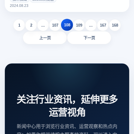
体验，例如保存登录状态和个性化设置，但是有时您可能需要
2024.08.23
清除这些cookies来解决技术问题或保护隐私。本文将介绍
cookie的基本概念，以及如何在不同的浏览器中清除这些数
108
据，以帮助您更好地管理在线隐私，提高浏览器的性能。
1
2
...
107
109
...
167
168
上一页
下一页
关注行业资讯，延伸更多
运营视角
新闻中心用于浏览行业资讯、运营观察和热点内