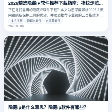
2026精选隐藏IP软件推荐下载指南：指纹浏览器防关联深度评测
正在寻找靠谱的隐藏IP软件下载？本文为您深度解析2026主流
网络隐私保护工具的优劣，并强烈推荐专业级的云登指纹浏览
器。揭秘如何通过物理级环境隔离与代理配置，彻底解决跨境
技术指南
隐藏ip软件
ip隐藏软件
电商、社媒营销中的多账号关联封禁难题。点击获取防封指
2026.03.06
南，立即免费下载体验，保障您的数字资产安全！
隐藏ip是什么意思？隐藏ip软件有哪些？