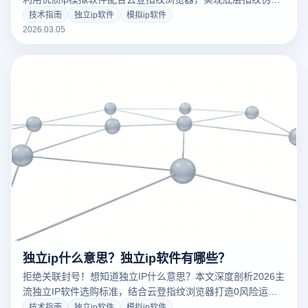
与地理位置同步。通过一号一环境一IP的极致方案，助力跨境
技术指南
独立ip软件
模拟ip软件
电商、社媒矩阵高效养号，让您的多账号管理安全稳健，点击
2026.03.05
查看出海安全秘籍！
独立ip什么意思？独立ip软件有哪些？
拒绝关联封号！想知道独立IP什么意思？本文深度剖析2026主
流独立IP软件选购标准，结合云登指纹浏览器打造0风险运营
环境，通过底层环境隔离与指纹伪装技术，助力跨境电商与社
技术指南
独立ip软件
模拟ip软件