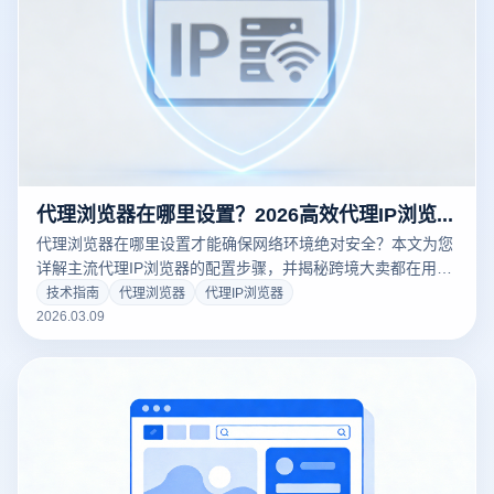
代理浏览器在哪里设置？2026高效代理IP浏览器配置教程与防关联指南
代理浏览器在哪里设置才能确保网络环境绝对安全？本文为您
详解主流代理IP浏览器的配置步骤，并揭秘跨境大卖都在用的
云登指纹浏览器代理设置技巧。通过物理级隔离与真实底层环
技术指南
代理浏览器
代理IP浏览器
境伪装，彻底告别多账号关联封禁。点击获取保姆级配置教
2026.03.09
程，免费下载云登，轻松管理您的核心数字资产！