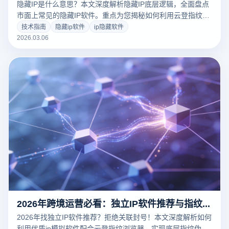
隐藏IP是什么意思？本文深度解析隐藏IP底层逻辑，全面盘点
市面上常见的隐藏IP软件。重点为您揭秘如何利用云登指纹浏
览器实现物理级别的IP隔离与设备防关联，保护网络隐私，助
技术指南
隐藏ip软件
ip隐藏软件
力跨境电商、社媒营销等业务安全运营。点击阅读完整指南，
2026.03.06
免费下载体验云登，彻底告别账号封禁烦恼！
2026年跨境运营必看：独立IP软件推荐与指纹浏览器防关联实操指南
2026年找独立IP软件推荐？拒绝关联封号！本文深度解析如何
利用优质ip模拟软件配合云登指纹浏览器，实现底层指纹伪装