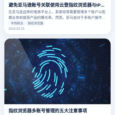
避免亚马逊账号关联使用云登指纹浏览器与IP代理
在亚马逊这样的电商平台上，卖家经常需要管理多个账户以拓
展业务和提高产品的曝光率。然而，亚马逊对于多账户操作有
着严格的限制，一旦被检测到账户之间存在关联，可能会导致
市场前沿
指纹浏览器
账户被封禁，从而给卖家带来巨大的损失。为了解决这一问
2024.02.23
题，使用指纹浏览器与IP搭配的方法成为了许多卖家的选择。
云登指纹浏览器在这方面提供了极为有效的解决方案。
指纹浏览器多账号管理的五大注意事项