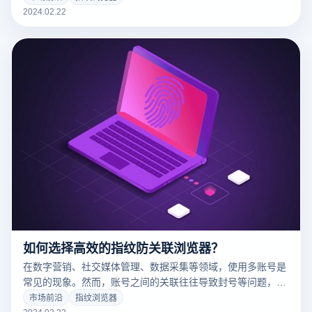
要话题。这时，指纹浏览器搭配IP代理的使用方案便显得尤为
2024.02.22
重要。云登指纹浏览器作为市场上的一款先进工具，提供了有
效的解决方案。
如何选择高效的指纹防关联浏览器？
在数字营销、社交媒体管理、数据采集等领域，使用多账号是
常见的现象。然而，账号之间的关联往往导致封号等问题，这
就需要使用指纹防关联浏览器来解决。指纹防关联浏览器通过
市场前沿
指纹浏览器
为每个账号创建独特的浏览器环境和指纹，有效地防止账号之
2024.02.22