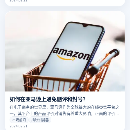
间被平台识别和关联。但在众多指纹浏览器中，如何选择适合
自己的成为了一大难题。以下是挑选合适指纹浏览器的几个关
键点，以云登指纹浏览器为例进行说明。
如何在亚马逊上避免删评和封号？
在电子商务的世界里，亚马逊作为全球最大的在线零售平台之
一，其平台上的产品评价对销售有着重大影响。正面的评价可
以显著提高产品的可见度和销量，而负面评价则可能导致潜在
市场前沿
指纹浏览器
客户的流失。因此，一些卖家为了提高评价，采取不正当手段
2024.02.21