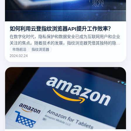
如何利用云登指纹浏览器API提升工作效率？
在数字化时代，隐私保护和数据安全已成为互联网用户和企业
关注的焦点。随着技术的发展，指纹浏览器凭借其独特的隐私
保护功能，逐渐成为了网络安全工具的重要组成部分。特别
市场前沿
指纹浏览器
是，指纹浏览器的API（应用程序编程接口）功能，为开发者
2024.02.24
提供了强大的工具，以实现更加个性化和高效的网络操作。