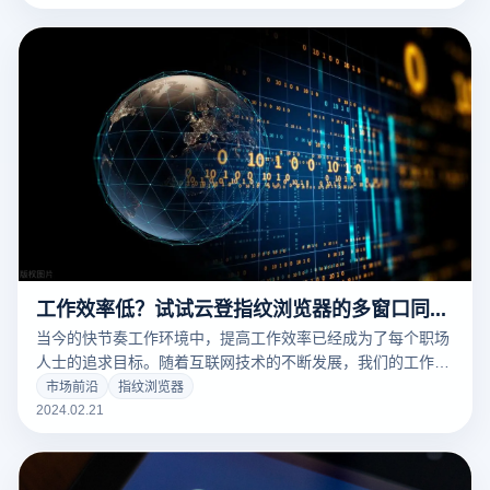
删除负面评价，这种做法不仅违反了亚马逊的政策，还可能导
致账号被封禁。本文旨在探讨如何在遵守亚马逊规则的前提
下，有效规避删评封号的风险。
工作效率低？试试云登指纹浏览器的多窗口同步功能
当今的快节奏工作环境中，提高工作效率已经成为了每个职场
人士的追求目标。随着互联网技术的不断发展，我们的工作越
来越依赖于网络资源。在这样的背景下，指纹浏览器，尤其是
市场前沿
指纹浏览器
云登指纹浏览器，凭借其独特的功能，为提高工作效率提供了
2024.02.21
新的解决方案。