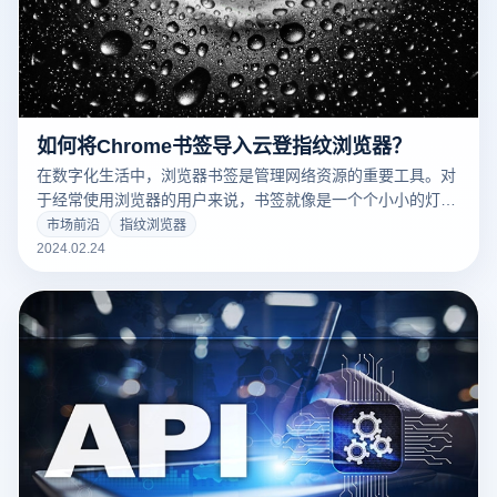
如何将Chrome书签导入云登指纹浏览器？
在数字化生活中，浏览器书签是管理网络资源的重要工具。对
于经常使用浏览器的用户来说，书签就像是一个个小小的灯
塔，指引我们快速找到需要的信息。然而，当我们决定从传统
市场前沿
指纹浏览器
浏览器转向更加注重隐私保护的指纹浏览器时，如何将这些宝
2024.02.24
贵的书签一并带入新的浏览环境呢？以云登指纹浏览器为例，
本文将为您详细解答如何轻松导入Chrome书签。