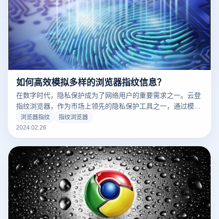
如何高效模拟多样的浏览器指纹信息？
在数字时代，隐私保护成为了网络用户的重要需求之一。云登
指纹浏览器，作为市场上领先的隐私保护工具之一，通过模拟
多种浏览器指纹信息，为用户提供了一个安全、匿名的上网环
浏览器指纹
指纹浏览器
境。那么，云登指纹浏览器是如何实现这一功能的呢？让我们
2024.02.26
一探究竟。