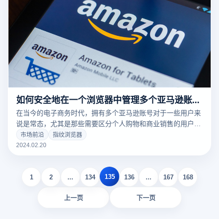
如何安全地在一个浏览器中管理多个亚马逊账号？
在当今的电子商务时代，拥有多个亚马逊账号对于一些用户来
说是常态，尤其是那些需要区分个人购物和商业销售的用户。
然而，在浏览器中同时登录这些账号可能会带来一系列的风险
市场前沿
指纹浏览器
和问题。虽然云登指纹浏览器提供了一定程度的帮助，但认识
2024.02.20
到这些风险并采取预防措施仍然至关重要。
135
1
2
...
134
136
...
167
168
上一页
下一页