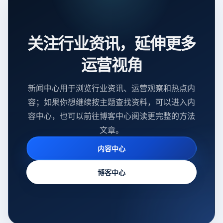
关注行业资讯，延伸更多
运营视角
新闻中心用于浏览行业资讯、运营观察和热点内
容；如果你想继续按主题查找资料，可以进入内
容中心，也可以前往博客中心阅读更完整的方法
文章。
内容中心
博客中心