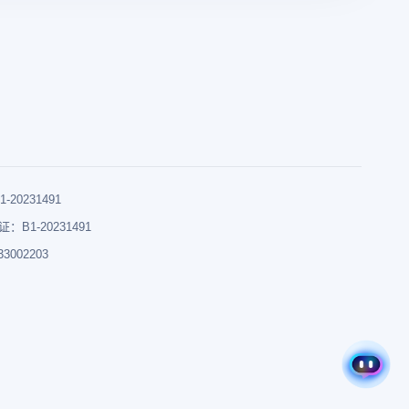
0231491
B1-20231491
002203