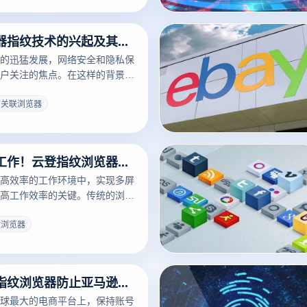
防关联浏览器指纹技术的兴起及其在网络安全中的应用
的迅猛发展，网络安全和隐私保
户关注的焦点。在这样的背景
器指纹技术应运而生，成为了网
的一个重要分支。
防关联浏览器
多屏幕同步工作！云登指纹浏览器提升你的工作效率！
高效率的工作环境中，实现多屏
高工作效率的关键。传统的浏览
管理、数据隔离和个性化设置方
以满足快节奏和高效率的工作需
纹浏览器
器，特别是云登指纹浏览器，为
供了创新的解决方案。
如何用云登指纹浏览器防止亚马逊账号封禁？
球最大的电商平台上，保持账号