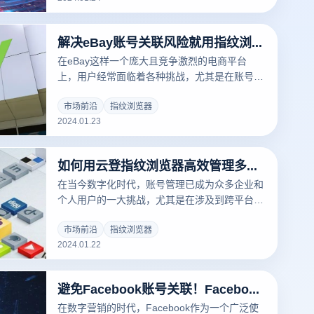
解决eBay账号关联风险就用指纹浏览器
在eBay这样一个庞大且竞争激烈的电商平台
上，用户经常面临着各种挑战，尤其是在账号管
理和安全性方面。这些挑战中的许多可以通过使
用指纹浏览器得到有效解决。特别是对于eBay
市场前沿
指纹浏览器
2024.01.23
商家而言，利用指纹浏览器，如云登指纹浏览
器，可以显著提升他们的业务运营效率和安全
性。
如何用云登指纹浏览器高效管理多账号？
在当今数字化时代，账号管理已成为众多企业和
个人用户的一大挑战，尤其是在涉及到跨平台管
理时。账号之间的关联风险、数据安全性和效率
问题都是管理者需要面对的难题。在这样的背景
市场前沿
指纹浏览器
2024.01.22
下，云登指纹浏览器作为一种新兴的浏览器技
术，提供了有效的解决方案，帮助用户轻松应对
账号管理中的各种困扰。
避免Facebook账号关联！Facebook多账户运营策略
在数字营销的时代，Facebook作为一个广泛使