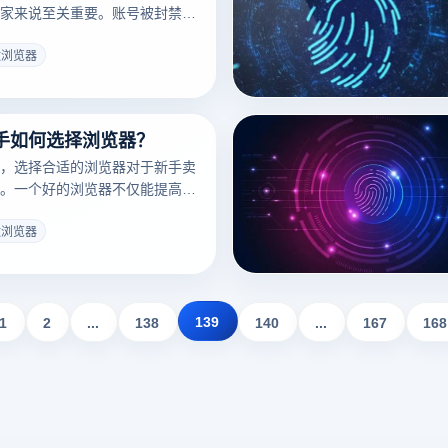
家来说至关重要。账号被封禁会
重大经济损失。云登指纹浏览器
解决方案，通过其独特的功能帮
纹浏览器
账号被封禁。
手如何选择浏览器？
，选择合适的浏览器对于新手卖
。一个好的浏览器不仅能提高工
护个人隐私和安全。对于新手跨
，云登指纹浏览器可能是一个理
纹浏览器
139
1
2
...
138
140
...
167
168