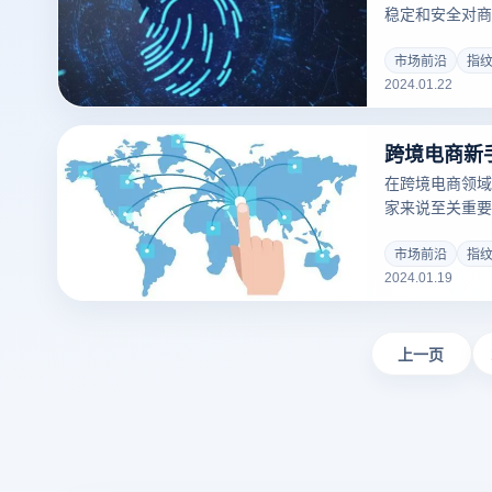
稳定和安全对商
导致业务中断和
作为一种新兴的
市场前沿
指
2024.01.22
助用户有效防止
跨境电商新
在跨境电商领域
家来说至关重要
作效率，还能保
境电商卖家来说
市场前沿
指
2024.01.19
想的选择。
上一页