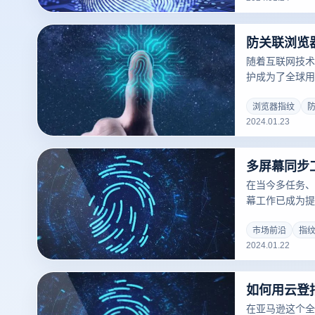
随着互联网技术
护成为了全球用
下，防关联浏览
络隐私保护领域
浏览器指纹
2024.01.23
在当今多任务、
幕工作已成为提
器往往在多账号
面存在局限，难
市场前沿
指
2024.01.22
求。而指纹浏览
解决这些问题提
在亚马逊这个全