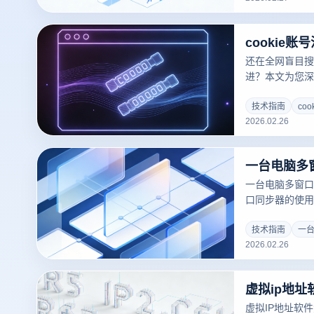
还在全网盲目搜索
进？本文为您深度
册怎么弄的底层逻
多账号运营的核
技术指南
co
2026.02.26
登指纹浏览器，
Cookie实
联与封号难题，
击获取终极防封
一台电脑多窗口
口同步器的使用
能，教你实现多
技术指南
一
2026.02.26
虚拟IP地址软