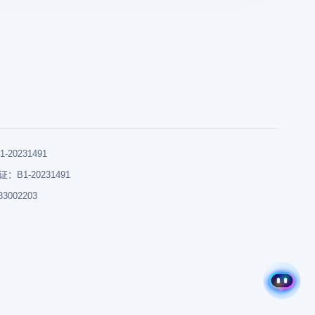
0231491
B1-20231491
002203