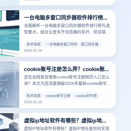
一台电脑多窗口同步器软件排行榜：新手入门与选型指南
全面解析一台电脑多窗口同步器软件排行榜与选
型要点，结合云登多开浏览器的多开、防关联与
同步操作优势，帮助新手快速提升多账号管理效
率。
技术指南
一台电脑多窗口同步器
窗口同步器
2026.02.26
cookie账号注册怎么弄？cookie账号注册网页入口怎么进？
还在全网盲目搜索cookie账号注册网页入口怎么
进？本文为您深度揭秘2026年最新cookie账号注
册怎么弄的底层逻辑，全面解析cookie的作用与
多账号运营的核心关联。结合跨境行业标配的云
技术指南
cookie账号注册
cookie的作用
2026.02.26
登指纹浏览器，手把手教您如何通过一键导入
Cookie实现海外平台免密登录，彻底解决设备关
联与封号难题，安全高效抢占全球百亿流量！点
虚拟ip地址软件有哪些？虚拟ip地址是如何实现的？
击获取终极防封实操指南。
虚拟IP地址软件有哪些？虚拟IP地址是如何实现