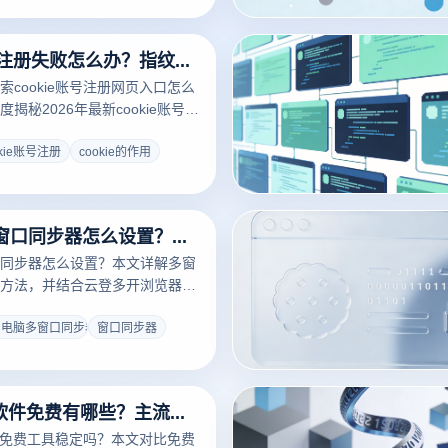
cookie账号注册失败怎么办？指纹浏览器防封指南
cookie账号注册网页入口怎么
揭秘2026年最新cookie账号注
辑，全面解析cookie的作用与
心关联。结合跨境行业标配的云
okie账号注册
cookie的作用
手把手教您如何通过一键导入
现海外平台免密登录，彻底解决设备关
安全高效抢占全球百亿流量！点
一台电脑多窗口同步器怎么设置？多窗口同步器怎么用？
实操指南。
同步器怎么设置？本文详解多窗
方法，并结合云登多开浏览器功
账号同步操作与安全管理。
台电脑多窗口同步器
窗口同步器
虚拟ip地址软件免费有哪些？主流工具对比与使用指南
件免费工具稳定吗？本文对比免费