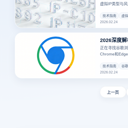
虚拟IP类型与
立环境与指纹隔
用方案。
技术指南
虚拟
2026.02.24
正在寻找谷歌浏
Chrome和E
的指纹浏览器！本
核产品，结合云
技术指南
谷
2026.02.24
指纹伪装功能，
号管理方案，点
上一页