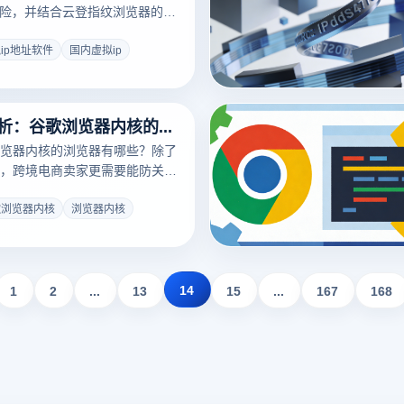
风险，并结合云登指纹浏览器的独
离功能，提供更安全的多账号使
ip地址软件
国内虚拟ip
2026深度解析：谷歌浏览器内核的浏览器有哪些？揭秘防关联核心技术
览器内核的浏览器有哪些？除了
dge，跨境电商卖家更需要能防关联
文深度对比主流Chromium内
登指纹浏览器的环境隔离与硬件
歌浏览器内核
浏览器内核
为您提供2026年最安全的多账
击了解如何规避封号风险！
14
1
2
...
13
15
...
167
168