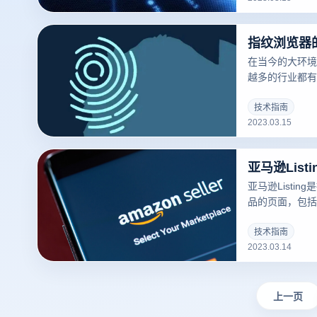
这些指纹信息可
来判断用户多账
要怎么使用呢？
在当今的大环境
越多的行业都有
的限制，相关从
用到不同的IP
技术指南
2023.03.15
清楚的了解什么
道什么是们先来
似的东西，但是
亚马逊Lis
亚马逊Listi
品的页面，包括
库存、运输方式等
可以吸引更多的
技术指南
2023.03.14
录指纹浏览器关于
撰写？的一些建
上一页