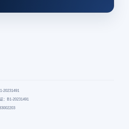
0231491
B1-20231491
002203