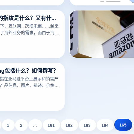
以识别用户的身份信息，从而用
号是否是关联的。那指纹浏览器
指纹浏览器的指纹是什么？又有什么用？
下，互联网、跨境电商……越来
了海外业务的需求，而由于海外
业者经常要针对不同的工作内容
，这时候便要用到指纹浏览器。要
是指纹浏览器之前，我们需要知
说一下浏览器指纹。听着非常相
却有很大的不同
ting包括什么？如何撰写？
ng是指在亚马逊平台上展示和销售产
产品信息、图片、描述、价格、
细节。一个好的亚马逊Listing
潜在买家，增加销量。以下云登
亚马逊Listing包括什么？如何
议。
165
1
2
...
161
162
163
164