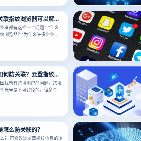
云登电商防关联指纹浏览器可以解决注册账号和养号难题吗
业者都有这样一个问题：“什么
纹浏览器？”为什么许多企业选
器？指纹浏览器的原理是什么？
电商多账号如何防关联？云登指纹浏览器可以做到
困扰所有跨境用户的问题。跨境
个账号是不可避免的，但多个账
一旦关联，就会出现封号和其他
运营多个账号时的账号关联？云
纹浏览器来告诉大家
是怎么防关联的？
指纹信息的浏