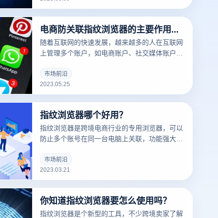
件来防止关联，如vps、指纹浏览器等，那么电
商防关联指纹浏览器和vps哪个好用呢？
电商防关联指纹浏览器的主要作用是什么？
随着互联网的快速发展，越来越多的人在互联网
上管理多个账户，如电商账户、社交媒体账户、
游戏账户等。但是，在管理这些帐户时，使用普
通浏览器通常会出现一些问题。例如，共享浏览
市场前沿
2023.05.25
器cookie和浏览历史记录等信息，很容易导致帐
户关联并产生安全问题。目前，云登指纹浏览器
可以解决这些问题。
指纹浏览器哪个好用？
指纹浏览器是跨境电商行业的专用浏览器，可以
防止多个账号在同一台电脑上关联，功能强大，
适合跨境电商行业。所以很多卖家都在用指纹浏
览器，但是指纹浏览器哪个好用呢？
市场前沿
2023.03.21
你知道指纹浏览器要怎么使用吗？
指纹浏览器是个新型的工具，不少跨境卖家了解