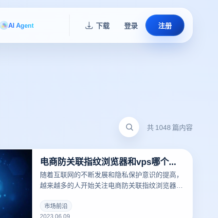
AI Agent
下载
登录
注册
共 1048 篇内容
电商防关联指纹浏览器和vps哪个好用
随着互联网的不断发展和隐私保护意识的提高，
越来越多的人开始关注电商防关联指纹浏览器的
隐私和安全问题。特别是在跨境电子商务行业，
指纹信息会导致多个账户的关联，所以为了防止
市场前沿
2023.06.09
多个账户的关联，许多用户会选择一些工具和软