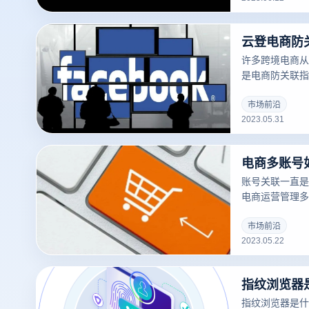
许多跨境电商从
是电商防关联指
择使用指纹浏览
市场前沿
2023.05.31
账号关联一直是
电商运营管理多
号很可能关联，
处罚。如何避免
市场前沿
2023.05.22
登电商防关联指
指纹浏览器
指纹浏览器是什么？ 可修改浏览器