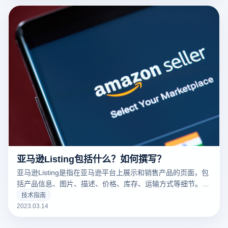
亚马逊Listing包括什么？如何撰写？
亚马逊Listing是指在亚马逊平台上展示和销售产品的页面，包
括产品信息、图片、描述、价格、库存、运输方式等细节。一
个好的亚马逊Listing可以吸引更多的潜在买家，增加销量。以
技术指南
下云登录指纹浏览器关于亚马逊Listing包括什么？如何撰写？
2023.03.14
的一些建议。