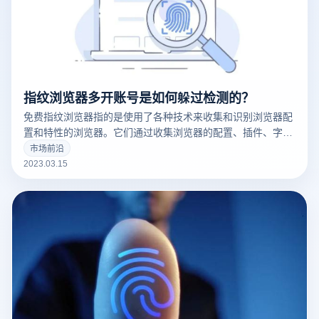
指纹浏览器多开账号是如何躲过检测的？
免费指纹浏览器指的是使用了各种技术来收集和识别浏览器配
置和特性的浏览器。它们通过收集浏览器的配置、插件、字
体、操作系统版本等信息来创建一个唯一的浏览器指纹，这可
市场前沿
以用于追踪用户的在线行为。
2023.03.15