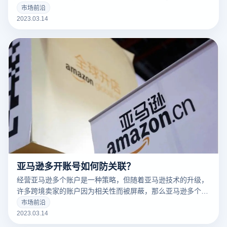
告营销人员解决许多问题。
市场前沿
2023.03.14
亚马逊多开账号如何防关联？
经营亚马逊多个账户是一种策略，但随着亚马逊技术的升级，
许多跨境卖家的账户因为相关性而被屏蔽，那么亚马逊多个账
户和多个商店的卖家如何防止相关性呢？有什么好的防关联方
市场前沿
法？
2023.03.14