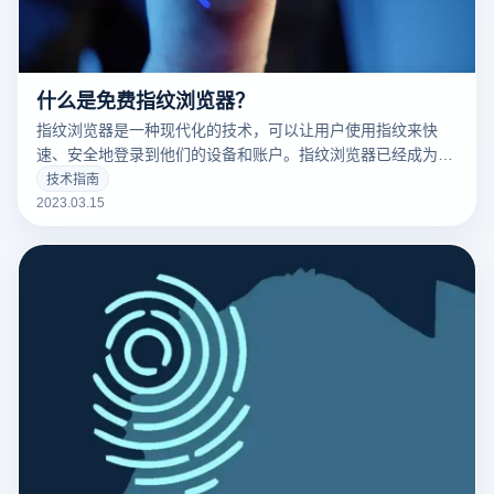
什么是免费指纹浏览器？
指纹浏览器是一种现代化的技术，可以让用户使用指纹来快
速、安全地登录到他们的设备和账户。指纹浏览器已经成为了
现代科技的标志之一，并且越来越多的人开始使用它。
技术指南
2023.03.15