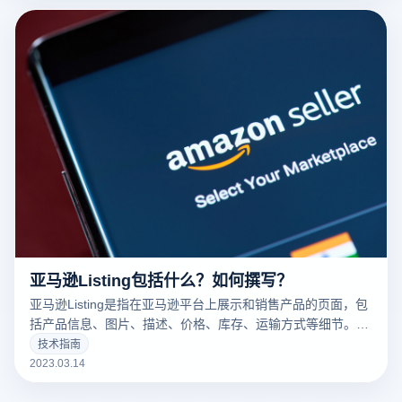
亚马逊Listing包括什么？如何撰写？
亚马逊Listing是指在亚马逊平台上展示和销售产品的页面，包
括产品信息、图片、描述、价格、库存、运输方式等细节。一
个好的亚马逊Listing可以吸引更多的潜在买家，增加销量。以
技术指南
下云登录指纹浏览器关于亚马逊Listing包括什么？如何撰写？
2023.03.14
的一些建议。