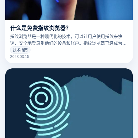
什么是免费指纹浏览器？
指纹浏览器是一种现代化的技术，可以让用户使用指纹来快
速、安全地登录到他们的设备和账户。指纹浏览器已经成为了
现代科技的标志之一，并且越来越多的人开始使用它。
技术指南
2023.03.15