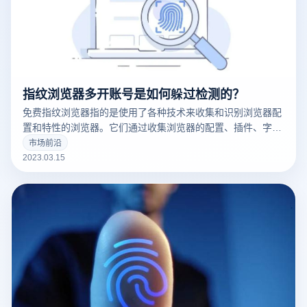
指纹浏览器多开账号是如何躲过检测的？
免费指纹浏览器指的是使用了各种技术来收集和识别浏览器配
置和特性的浏览器。它们通过收集浏览器的配置、插件、字
体、操作系统版本等信息来创建一个唯一的浏览器指纹，这可
市场前沿
以用于追踪用户的在线行为。
2023.03.15