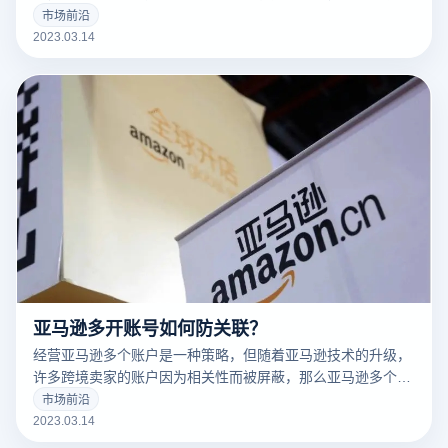
告营销人员解决许多问题。
市场前沿
2023.03.14
亚马逊多开账号如何防关联？
经营亚马逊多个账户是一种策略，但随着亚马逊技术的升级，
许多跨境卖家的账户因为相关性而被屏蔽，那么亚马逊多个账
户和多个商店的卖家如何防止相关性呢？有什么好的防关联方
市场前沿
法？
2023.03.14