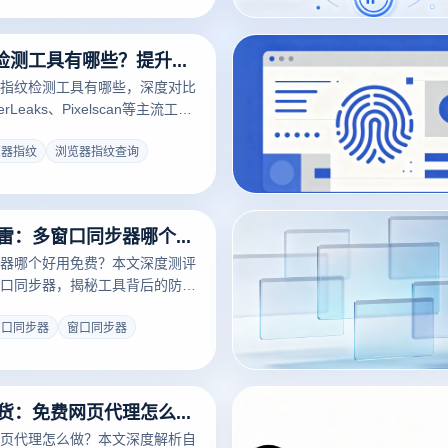
浏览器指纹检测工具有哪些？提升隐私保护与反追踪能力的最佳选择
指纹检测工具有哪些，深度对比
erLeaks、Pixelscan等主流工
指纹浏览器教你提升隐私保护与
合跨境、电商与SEO从业者阅
览器指纹
浏览器指纹查询
2026测评排雷：多窗口同步器哪个好用免费？多开防封与矩阵防关联实操指南
器哪个好用免费？本文深度测评
口同步器，揭秘工具背后的防封
多开浏览器的底层指纹隔离技术
，教您如何零成本实现多账号安
窗口同步器
窗口同步器
，彻底告别封号难题。
2026硬核干货：免费网页代理怎么做？自建节点与多账号防封全解析
页代理怎么做？本文深度解析自