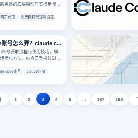
服务器的底层原理与实操步骤。
常见的免费网页代理浏览器，并
览器的底层隔离技术，教您如何
费网页代理
免费网页代理浏览器
联的多开环境，轻松破局网络风
全出海。
claude code账号怎么弄？claude code账号如何获取？
 code账号获取流程与使用技巧，解
境优化方法，结合云登指纹浏览
与多账号稳定管理。
ude code账号
claude注册
3
页
1
2
4
5
...
167
168