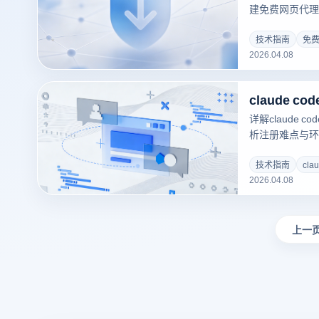
建免费网页代理
客观对比市面上
结合云登指纹浏
技术指南
免
2026.04.08
搭建纯净、防关
控，实现业务安
详解claude
析注册难点与环
器实现高成功率
技术指南
cla
2026.04.08
上一