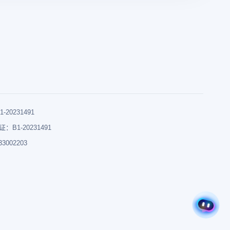
0231491
B1-20231491
002203