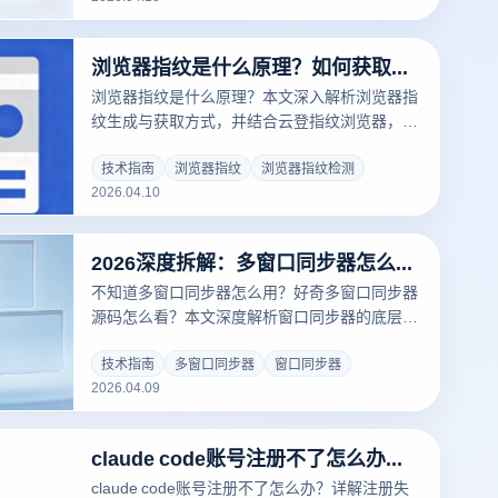
浏览器指纹是什么原理？如何获取浏览器指纹？
浏览器指纹是什么原理？本文深入解析浏览器指
纹生成与获取方式，并结合云登指纹浏览器，教
你实现多账号安全隔离与高效管理。
技术指南
浏览器指纹
浏览器指纹检测
2026.04.10
2026深度拆解：多窗口同步器怎么用？附多开防封高阶实操指南
不知道多窗口同步器怎么用？好奇多窗口同步器
源码怎么看？本文深度解析窗口同步器的底层
API原理与源码逻辑，对比主流群控方案。结合
云登多开浏览器的物理级环境隔离技术与自带同
技术指南
多窗口同步器
窗口同步器
2026.04.09
步功能，手把手教您安全实现多账号矩阵高效运
营，告别封号难题。
claude code账号注册不了怎么办？跨境用户注册难点解析与稳定解决方案
claude code账号注册不了怎么办？详解注册失