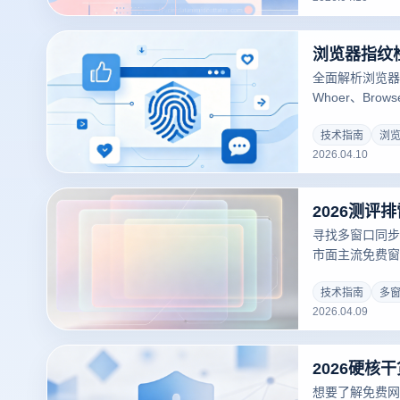
全面解析浏览器
Whoer、Brows
具，并结合云登
反追踪能力，适
技术指南
浏
2026.04.10
读。
寻找多窗口同步
市面主流免费窗
风险。结合云登
与原生同步引擎
技术指南
多
2026.04.09
全并发矩阵运营
想要了解免费网