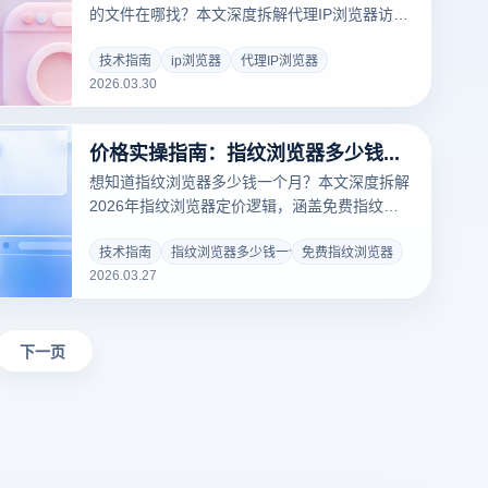
的文件在哪找？本文深度拆解代理IP浏览器访问
路径，并教您如何利用云登指纹浏览器的物理级
环境隔离技术，实现多账号高效管理，彻底解决
技术指南
ip浏览器
代理IP浏览器
2026.03.30
文件路径混乱与账号关联封号难题，点击查看
2026专业级出海工具指南！
价格实操指南：指纹浏览器多少钱一个月？免费指纹浏览器避坑攻略
想知道指纹浏览器多少钱一个月？本文深度拆解
2026年指纹浏览器定价逻辑，涵盖免费指纹浏
览器方案及专业版对比。结合云登浏览器物理隔
离黑科技，为您提供极具性价比的跨平台多账号
技术指南
指纹浏览器多少钱一个月
免费指纹浏览器
2026.03.27
防关联方案，助您在出海征程中省钱更提效！
下一页