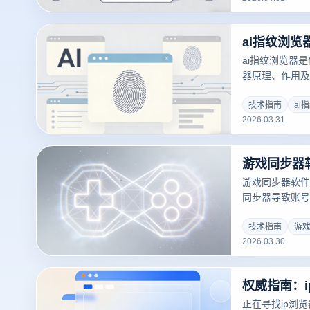
ai指纹浏览器
器原理、作用及
功能，详解多账
跨境电商与营销
技术指南
ai
2026.03.31
游戏同步器软件
同步器导致账号
防封方案，并为
境隔离与窗口同
技术指南
游
2026.03.30
批量封号烦恼。
正在寻找ip浏