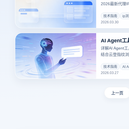
2026最新代
器如何通过物理
指纹浏览器核心
技术指南
ip
2026.03.30
高匿名办公环境
略！
详解AI Age
结合云登指纹浏
助力高效自动化
技术指南
AI 
2026.03.27
上一页