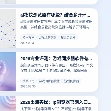
ai指纹浏览器有哪些？结合多开环境实现账号批量管理方案
ai指纹浏览器有哪些？本文深度解析指纹浏览器
类型，并结合云登指纹浏览器讲解多开环境与账
号批量管理方案，帮助提升账号安全与运营效
率，适用于跨境电商与社媒运营场景。
技术指南
ai指纹浏览器
指纹浏览器
2026.03.31
2026专业评测：游戏同步器软件有哪些？游戏同步器软件哪个好用？
想知道游戏同步器软件有哪些？哪款好用？本文
深度评测2026年主流游戏同步器，解析网页游
戏多开防封逻辑。结合云登多开浏览器物理隔离
与同步器黑科技，教你如何实现千组账号一键同
技术指南
游戏同步器软件
游戏同步器
2026.03.30
步，大幅提升搬砖效率。立即阅读，开启高收益
游戏运营新时代！
2026出海实操：ip浏览器官网入口怎么进？详解指纹浏览器安全隔离方案
找不到ip浏览器官网入口？不知道ip浏览器下载