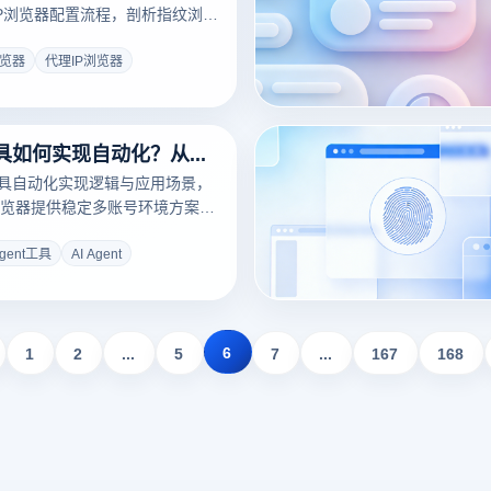
理IP浏览器配置流程，剖析指纹浏览
级隔离保护跨境账号。结合云登
黑科技，教您零基础搭建全球化
浏览器
代理IP浏览器
，点击获取专业防封避坑全攻
AI Agent工具如何实现自动化？从入门到精通全解析
nt工具自动化实现逻辑与应用场景，
览器提供稳定多账号环境方案，
运营与规模增长。
Agent工具
AI Agent
6
1
2
...
5
7
...
167
168