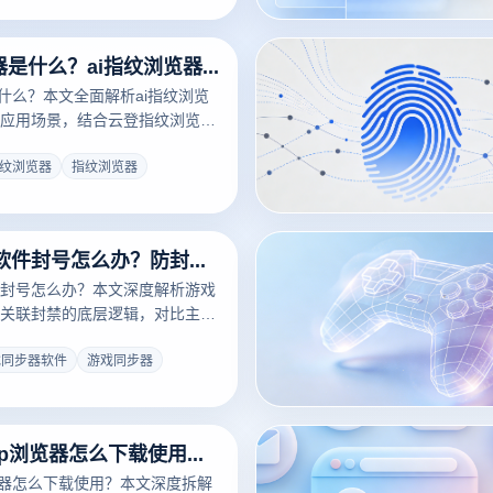
ai指纹浏览器是什么？ai指纹浏览器有什么用？
是什么？本文全面解析ai指纹浏览
应用场景，结合云登指纹浏览器
号防关联与高效运营方案，帮助
人员提升账号安全与效率。
指纹浏览器
指纹浏览器
游戏同步器软件封号怎么办？防封号机制揭秘与多开浏览器终极解决方案
封号怎么办？本文深度解析游戏
关联封禁的底层逻辑，对比主流
您提供基于云登多开浏览器的环
步终极解决方案，助您彻底告别
戏同步器软件
游戏同步器
权威指南：ip浏览器怎么下载使用？详解代理IP浏览器配置隔离方案
览器怎么下载使用？本文深度拆解