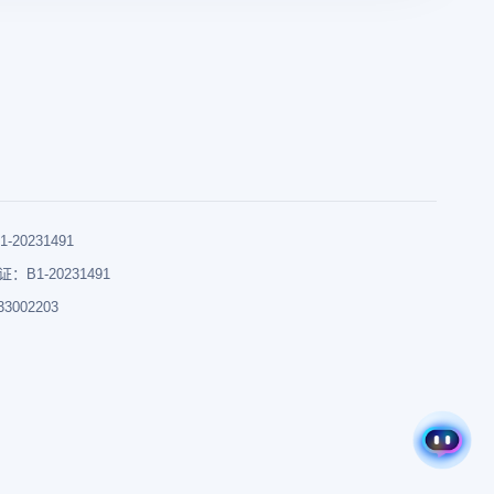
0231491
B1-20231491
002203