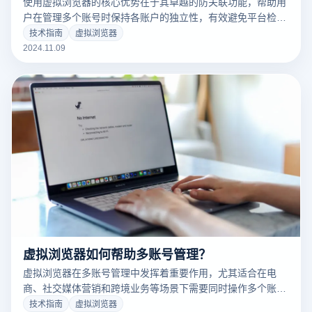
使用虚拟浏览器的核心优势在于其卓越的防关联功能，帮助用
户在管理多个账号时保持各账户的独立性，有效避免平台检测
出关联。虚拟浏览器通常采用多种防关联技术，例如设备环境
技术指南
虚拟浏览器
模拟、浏览器指纹隔离、独立IP配置等，通过这些技术创建“独
2024.11.09
立”的浏览环境，大大降低平台识别关联风险。这些功能对于
依赖多账户操作的用户，尤其是跨境电商和社交媒体运营人员
来说，至关重要，有助于提升操作的安全性和隐蔽性。
虚拟浏览器如何帮助多账号管理？
虚拟浏览器在多账号管理中发挥着重要作用，尤其适合在电
商、社交媒体营销和跨境业务等场景下需要同时操作多个账户
的用户。借助虚拟浏览器，用户可以在同一设备上安全地登录
技术指南
虚拟浏览器