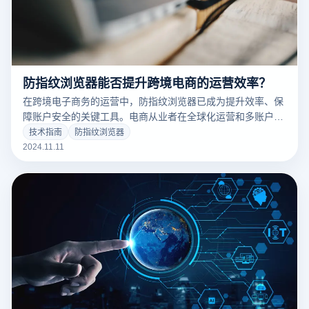
防指纹浏览器能否提升跨境电商的运营效率？
在跨境电子商务的运营中，防指纹浏览器已成为提升效率、保
障账户安全的关键工具。电商从业者在全球化运营和多账户管
理中，往往需要同时运营多个店铺或社交媒体账户，以增加品
技术指南
防指纹浏览器
牌曝光和销售机会。然而，多个账户同时使用容易引发关联风
2024.11.11
险和操作不便。防指纹浏览器通过为每个账户提供独立的、安
全浏览环境，有效地避免了平台的关联检测，保障了账户的独
立运营，从而显著提升了跨境电商的管理效率和账户安全性。