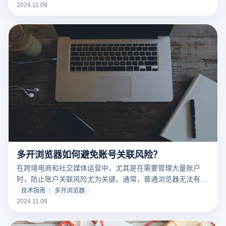
多个账号而无需担心关联风险。该工具通过模拟不同的设备环
2024.11.09
境、隔离浏览器指纹和配置独立IP地址，使每个账户都能独立
运行，互不干扰，从而实现更高效、安全的多账号管理。
多开浏览器如何避免账号关联风险？
在跨境电商和社交媒体运营中，尤其是在需要管理大量账户
时，防止账户关联风险尤为关键。通常，普通浏览器无法有效
隔离不同账户的环境信息，导致平台轻易识别出同一设备上运
技术指南
多开浏览器
行的多个账户，从而带来关联风险。多开浏览器正是为满足这
2024.11.08
种需求而设计的，通过隔离账户指纹和网络环境，使每个账户
在平台上呈现为独立的用户，显著降低了关联风险。那么，如