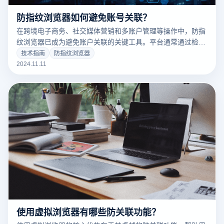
防指纹浏览器如何避免账号关联？
在跨境电子商务、社交媒体营销和多账户管理等操作中，防指
纹浏览器已成为避免账户关联的关键工具。平台通常通过检测
设备指纹、IP地址、Cookie数据等信息来识别账户环境，如果
技术指南
防指纹浏览器
多个账户的数据高度相似，平台很可能将其视为关联账户，从
2024.11.11
而面临封号或其他限制。防指纹浏览器通过模拟不同设备的浏
览器指纹和网络环境，使每个账户的登录环境保持独立，避免
因指纹相似被检测出关联。使用防指纹浏览器可以有效提升多
账户管理的安全性，降低关联风险，为运营提供更稳固的技术
保障。
使用虚拟浏览器有哪些防关联功能？