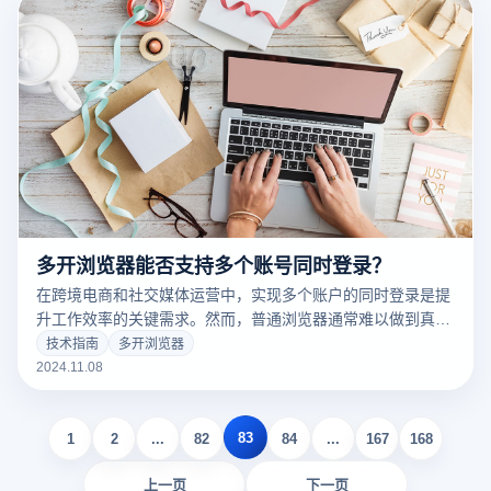
何利用多开浏览器来实现这种防关联保护呢？
多开浏览器能否支持多个账号同时登录？
在跨境电商和社交媒体运营中，实现多个账户的同时登录是提
升工作效率的关键需求。然而，普通浏览器通常难以做到真正
的账户隔离，这导致多个账户在同一环境下操作时容易被平台
技术指南
多开浏览器
检测关联，甚至封禁。多开浏览器正是为了解决这一问题而
2024.11.08
生，它通常具备防关联功能，允许用户在同一设备上安全登录
和管理多个账户。那么，多开浏览器是否真的可以确保各账户
83
的独立登录和操作呢？
1
2
...
82
84
...
167
168
上一页
下一页