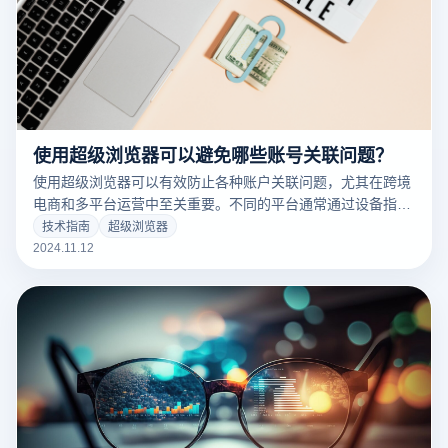
使用超级浏览器可以避免哪些账号关联问题？
使用超级浏览器可以有效防止各种账户关联问题，尤其在跨境
电商和多平台运营中至关重要。不同的平台通常通过设备指
纹、IP地址、浏览器参数等多种方式来识别账户关联，而超级
技术指南
超级浏览器
浏览器则通过为每个账户建立独立的虚拟环境，从根本上隔离
2024.11.12
这些识别因素，大大降低了被平台检测出关联风险的几率。