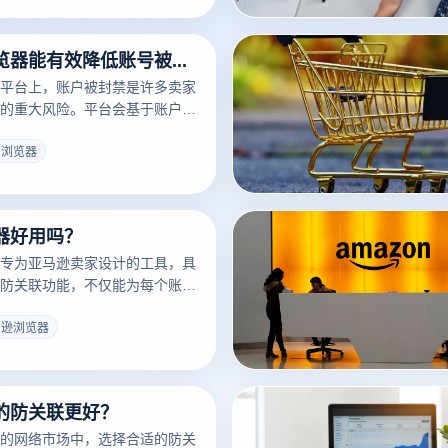
封禁的可能性。此功能特别适用
交媒体等需要多账号管理的场
使用电商浏览器能有效降低账号被封的风险吗？
平台上，账户被封禁是许多卖家
的重大风险。平台会基于账户关
行为和频繁账户切换等因素判断
。为降低此风险，使用具备防关
商浏览器
能的电商浏览器是一个有效的解
每个账户提供独立的浏览环境，
避免因相同指纹或IP地址引发的
器好用吗？
从而大幅提升账户的安全性。
专为亚马逊卖家设计的工具，具
防关联功能，不仅能为每个账户
和IP环境，还能帮助卖家轻松应
数据分析和安全防护等跨境电商
马逊浏览器
高效、安全运营的卖家来说，亚
是一个值得选择的实用工具。
的防关联更好？
的网络市场中，选择合适的防关