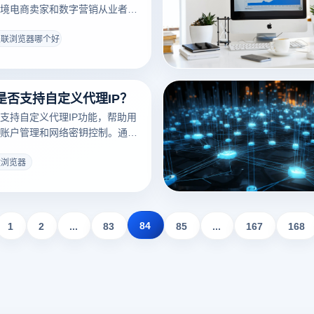
境电商卖家和数字营销从业者至
联问题常常导致封号、限制等严
有一个可靠的防关联解决方案显
关联浏览器哪个好
关联浏览器哪个好？虽然市场上
览器可供选择，但它们在功能、
方面的表现各有不同。了解哪些
是否支持自定义代理IP？
性能方面更为出色，将有助于商
运营策略。本文将评估几款主流
支持自定义代理IP功能，帮助用
，帮助您找到最符合自己需求的
账户管理和网络密钥控制。通过
用户可以为不同的账户分配独立的
有效提升私密性与安全性。在跨境
纹浏览器
营销等需要多账户的场景中，这
，有助于防止账户关联、提升匿
风险。
84
1
2
...
83
85
...
167
168