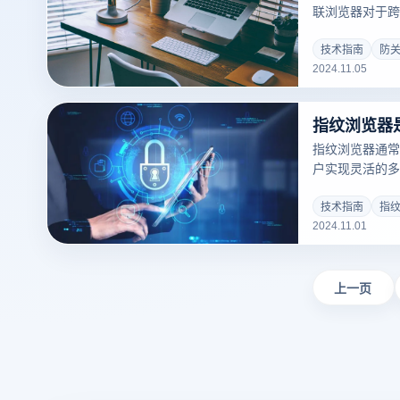
联浏览器对于跨
关重要。账户关
重后果，因此拥
技术指南
防
2024.11.05
得尤为迫切。防
有众多防关联浏
性能和安全性等
指纹浏览器
浏览器在防关联
家制定更有效的
指纹浏览器通常
的防关联浏览器
户实现灵活的多
安全浏览工具。
定制代理IP，
IP地址，从而
技术指南
指
2024.11.01
电商和社交媒体
一功能尤为重要
名性并降低封禁
上一页