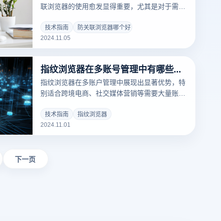
联浏览器的使用愈发显得重要，尤其是对于需要
同时管理多个账户的商家。不同平台对账户关联
的管控非常严格，使用常规浏览器可能导致账户
技术指南
防关联浏览器哪个好
2024.11.05
被封禁或受到其他限制，因此，选择一款功能全
面、稳定可靠的防关联浏览器尤为关键。防关联
浏览器哪个好？市场上虽然有众多防关联浏览器
指纹浏览器在多账号管理中有哪些优势？
可供选择，但它们在隐私保护、账户管理和操作
便捷性等方面的表现各有千秋。本文将对几款主
指纹浏览器在多账户管理中展现出显著优势，特
流的防关联浏览器进行比较，帮助用户找到最符
别适合跨境电商、社交媒体营销等需要大量账户
合自身需求的保护工具。
的场景。通过创建独立的浏览器环境，使每个账
户拥有唯一的指纹信息，从而有效降低关联风
技术指南
指纹浏览器
2024.11.01
险，提升账户安全性。借助指纹浏览器，用户能
够轻松管理和快速切换多个账户，避免繁琐的手
动操作，提高工作效率，并减少封号风险。
下一页