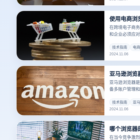
降低因关联导致
于跨境电商、社
景。
在跨境电子商务
和企业必须应对
联性、异常登录
是否违反了规则
技术指南
电
2024.11.06
联和指纹模拟功
决方案。通过为
电商浏览器能够
亚马逊浏览
账户关联风险，
亚马逊浏览器是
备多账户管理和
提供独立的指纹
对多店铺管理、
技术指南
亚
2024.11.06
需求。对于需要
马逊浏览器无疑
哪个浏览器
在当今竞争激烈