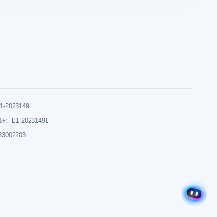
0231491
B1-20231491
002203