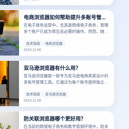
险。
电商浏览器如何帮助提升多账号管理的效率？
在电子商务运营中，尤其是跨境电子商务，管理
多个账户已成为常见且必需的操作。然而，随着
账户数量的增加，如何高效且安全地管理这些账
户，避免关联风险，已成为卖家面临的关键挑
技术指南
电商浏览器
2024.11.06
战。电商浏览器，特别是像云登电商浏览器这样
的工具，能够为卖家提供独立的浏览环境和强大
的防关联功能，简化多账户管理流程。它不仅支
亚马逊浏览器有什么用？
持批量创建和快速切换多个账户，还能有效避免
因相同指纹或其他数据关联而导致的账户封禁，
亚马逊浏览器是一款专为亚马逊电商卖家设计的
从而显著提高管理效率和运营安全性。
多账号管理工具。它通过为每个账号提供独立的
浏览器指纹和IP环境，帮助卖家有效防范账号关
联风险。这款浏览器适用于跨境电商的多店铺管
技术指南
亚马逊浏览器
2024.11.06
理、数据分析和广告营销等场景，帮助卖家提升
运营效率并确保账号安全性。
防关联浏览器哪个更好用？
在当前的跨境电子商务和数字营销环境中，防关