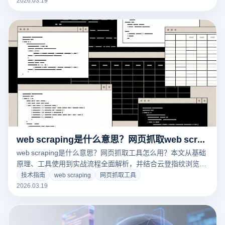
商、数据分析及自动化运营等多种场景的新手与进阶用户。
web scraping是什么意思？网页抓取web scraping工具怎么用？
web scraping是什么意思？网页抓取工具怎么用？本文从基础
原理、工具使用到实战流程全面解析，并结合云登指纹浏览器
讲解如何解决IP限制、账号关联与指纹识别问题，帮助SEO与
技术指南
web scraping
网页抓取工具
跨境从业者实现更高效、更安全、更稳定的数据采集与自动化
2026.03.19
运营。