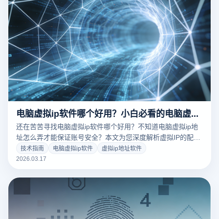
电脑虚拟ip软件哪个好用？小白必看的电脑虚拟ip地址怎么弄实操指南
还在苦苦寻找电脑虚拟ip软件哪个好用？不知道电脑虚拟ip地
址怎么弄才能保证账号安全？本文为您深度解析虚拟IP的配置
原理，并结合云登指纹浏览器硬核的网络隔离与防关联技术，
技术指南
电脑虚拟ip软件
虚拟ip地址软件
教您一键实现多账号安全运营。告别封号焦虑，跨境电商、社
2026.03.17
媒营销提效必看，立即点击掌握核心防关联秘籍！