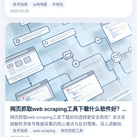
环境隔离，提升账号安全性与稳定性，适用于跨境电商、广告
技术指南
ip纯净度
IP地址
投放及多账号运营场景。
2026.03.20
网页抓取web scraping工具下载什么软件好？多账号采集与反封策略指南
网页抓取web scraping工具下载如何选择更安全高效？本文系
统解析多账号数据采集的核心难点与反封策略，深入讲解如何
借助云登指纹浏览器实现浏览器环境隔离、IP绑定与真实用户
技术指南
web scraping
网页抓取工具
模拟，大幅提升web scraping稳定性与成功率，适用于跨境电
2026.03.19