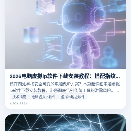
2026电脑虚拟ip软件下载安装教程：搭配指纹浏览器实现多开零封号风险
还在四处寻找安全可靠的电脑改IP方案？本篇超详细电脑虚拟
ip软件下载安装教程，带您彻底告别传统工具的泄露风险。结
合云登指纹浏览器顶级的WebRTC防泄漏与硬件级伪装技术，
技术指南
电脑虚拟ip软件
虚拟ip地址软件
手把手教您配置纯净网络环境，轻松玩转跨境多账号运营。立
2026.03.17
刻阅读，三分钟掌握防关联核心科技！