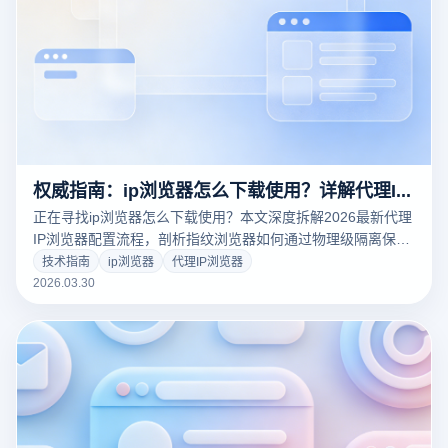
权威指南：ip浏览器怎么下载使用？详解代理IP浏览器配置隔离方案
正在寻找ip浏览器怎么下载使用？本文深度拆解2026最新代理
IP浏览器配置流程，剖析指纹浏览器如何通过物理级隔离保护
跨境账号。结合云登指纹浏览器核心黑科技，教您零基础搭建
技术指南
ip浏览器
代理IP浏览器
全球化高匿名办公环境，点击获取专业防封避坑全攻略！
2026.03.30