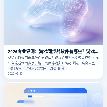
2026专业评测：游戏同步器软件有哪些？游戏同步器软件哪个好用？
想知道游戏同步器软件有哪些？哪款好用？本文深度评测2026
年主流游戏同步器，解析网页游戏多开防封逻辑。结合云登多
开浏览器物理隔离与同步器黑科技，教你如何实现千组账号一
技术指南
游戏同步器软件
游戏同步器
键同步，大幅提升搬砖效率。立即阅读，开启高收益游戏运营
2026.03.30
新时代！