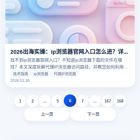
2026出海实操：ip浏览器官网入口怎么进？详解指纹浏览器安全隔离方案
找不到ip浏览器官网入口？不知道ip浏览器下载的文件在哪
找？本文深度拆解代理IP浏览器访问路径，并教您如何利用云
登指纹浏览器的物理级环境隔离技术，实现多账号高效管理，
技术指南
ip浏览器
代理IP浏览器
彻底解决文件路径混乱与账号关联封号难题，点击查看2026专
2026.03.30
业级出海工具指南！
6
1
2
...
5
7
...
167
168
上一页
下一页