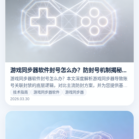
游戏同步器软件封号怎么办？防封号机制揭秘与多开浏览器终极解决方案
游戏同步器软件封号怎么办？本文深度解析游戏同步器导致账
号关联封禁的底层逻辑，对比主流防封方案，并为您提供基于
云登多开浏览器的环境隔离与窗口同步终极解决方案，助您彻
技术指南
游戏同步器软件
游戏同步器
底告别批量封号烦恼。
2026.03.30