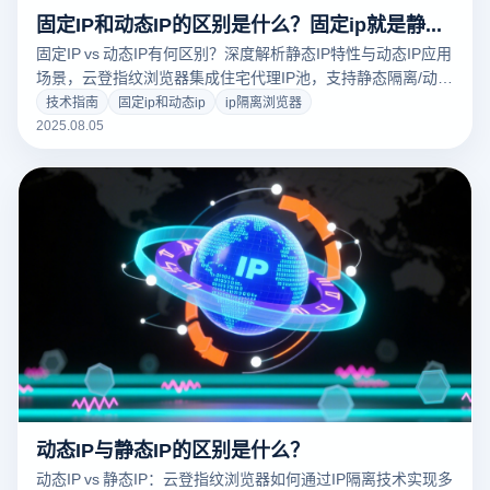
固定IP和动态IP的区别是什么？固定ip就是静态ip吗？
固定IP vs 动态IP有何区别？深度解析静态IP特性与动态IP应用
场景，云登指纹浏览器集成住宅代理IP池，支持静态隔离/动态
轮换模式，保障跨境电商运营、数据采集零封号4 7。立即获
技术指南
固定ip和动态ip
ip隔离浏览器
取安全IP管理方案！
2025.08.05
动态IP与静态IP的区别是什么？
动态IP vs 静态IP：云登指纹浏览器如何通过IP隔离技术实现多