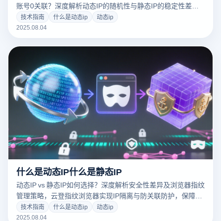
账号0关联？深度解析动态IP的随机性与静态IP的稳定性差
异，为跨境电商、社媒矩阵提供防封策略。立即体验免费流量
技术指南
什么是动态ip
动态ip
礼包→
2025.08.04
什么是动态IP什么是静态IP
动态IP vs 静态IP如何选择？深度解析安全性差异及浏览器指纹
管理策略，云登指纹浏览器实现IP隔离与防关联防护，保障网
络身份安全
技术指南
什么是动态ip
动态ip
2025.08.04