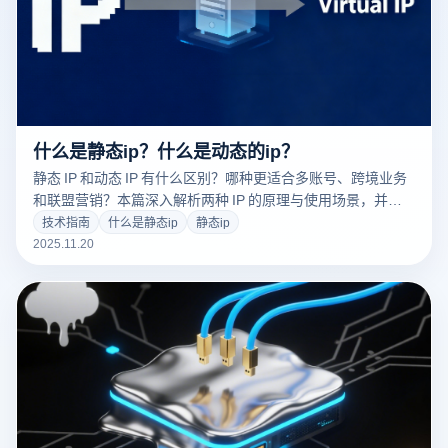
什么是静态ip？什么是动态的ip？
静态 IP 和动态 IP 有什么区别？哪种更适合多账号、跨境业务
和联盟营销？本篇深入解析两种 IP 的原理与使用场景，并告
诉你如何结合云登指纹浏览器，实现安全防关联与高效多开操
技术指南
什么是静态ip
静态ip
作！
2025.11.20