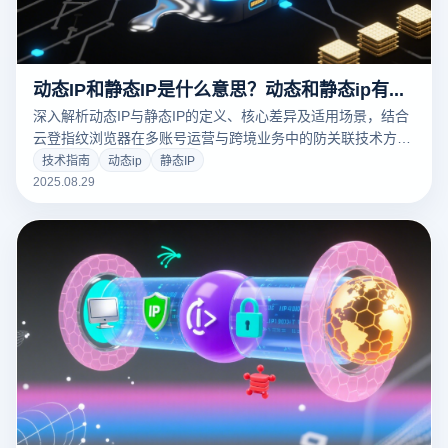
动态IP和静态IP是什么意思？动态和静态ip有什么区别？
深入解析动态IP与静态IP的定义、核心差异及适用场景，结合
云登指纹浏览器在多账号运营与跨境业务中的防关联技术方
案，实现安全高效的网络身份管理。
技术指南
动态ip
静态IP
2025.08.29