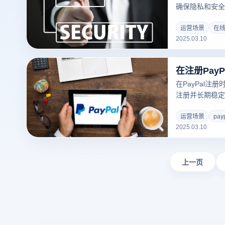
确保隐私和安全
种专为防止账户
以通过结合其他
运营场景
在
2025.03.10
纹验证带来的风
势：
在注册Pay
在PayPal
注册并长期稳定
浏览器的防关联
风控的风险，提
运营场景
pay
2025.03.10
风控措施：
上一页