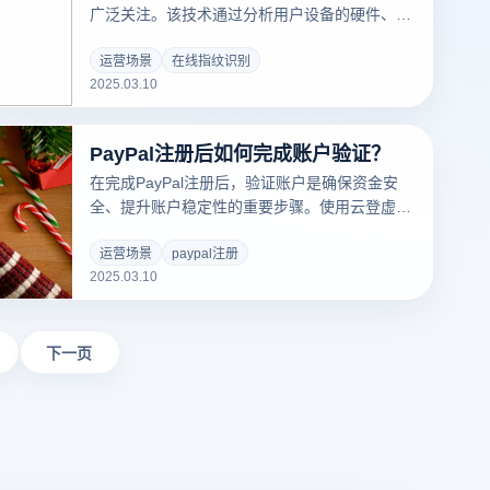
广泛关注。该技术通过分析用户设备的硬件、软
件和浏览环境，生成独特的“指纹”来识别用户身
份。尽管指纹验证在安全验证和个性化推荐方面
运营场景
在线指纹识别
2025.03.10
具有积极作用，但它也可能对用户隐私构成威
胁。
PayPal注册后如何完成账户验证？
在完成PayPal注册后，验证账户是确保资金安
全、提升账户稳定性的重要步骤。使用云登虚拟
浏览器能够有效防止账户关联，降低验证过程中
触发风控的风险。以下是完整的PayPal账户验证
运营场景
paypal注册
2025.03.10
流程及注意事项：
下一页