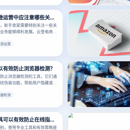
浏览器的应用方法：
新手在亚马逊运营中应注意哪些关键点？
，新手卖家需要特别关注一些关
业务能够顺利发展。云登电商浏
卖家提供了多项有益功能，尤其
、安全性、防关联风险和自动化
马逊运营
是新手卖家在亚马逊运营中应特
点：
以有效防止浏览器检测？
防止浏览器检测的工具，它们通
纹伪装功能，帮助用户隐藏或随
，从而避免多个账户之间的关联
览器检测
使用哪些工具可以有效防止在线指纹识别？
别，使用专业工具和有效策略是