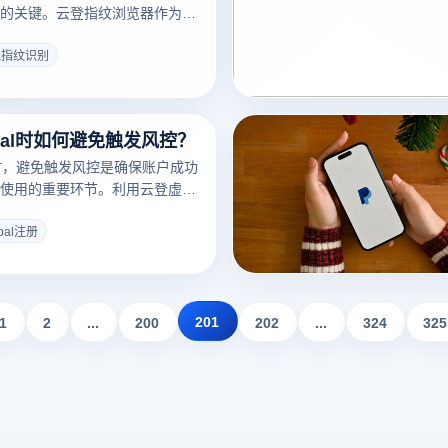
的关键。云登指纹浏览器作为一
关联和隐私泄露设计的工具，可
隐私保护方法，显著降低在线指
线指纹识别
险。以下是一些推荐工具及其优
Pal时如何避免触发风控？
注册时，避免触发风控是确保账户成功
使用的重要环节。利用云登虚拟
功能，可以有效降低触发PayPal
升注册成功率。以下是具体的防
pal注册
201
1
2
...
200
202
...
324
325