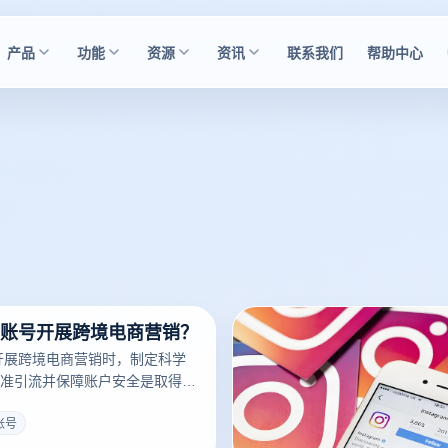
产品
功能
资源
资讯
联系我们
帮助中心
ns账号开展跨境电商营销？
号开展跨境电商营销时，制定科学
准引流并保障账户安全是取得成
指纹浏览器凭借多账户管理、防
化功能，能够助力卖家更高效地
s账号
am平台推广产品。以下是具体的营销