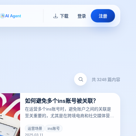
AI Agent
下载
登录
注册
共 3248 篇内容
如何避免多个ins账号被关联？
在运营多个ins账号时，避免账户之间的关联是
至关重要的，尤其是在跨境电商和社交媒体营销
中。亚马逊和其他平台会通过多种技术手段检测
账户是否存在关联，一旦发现关联，可能会导致
运营场景
ins账号
2025.03.11
账户被冻结或被封禁。云登指纹浏览器通过一系