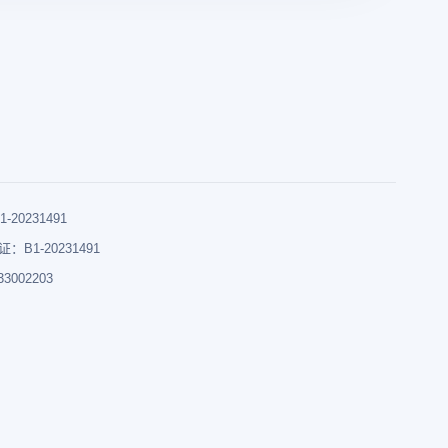
0231491
B1-20231491
002203