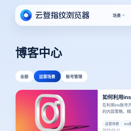
场景
博客中心
全部
运营场景
账号管理
如何利用i
在利用ins账
的内容策略、精
功的关键。云登
关联操作及自动
运营场景
in
2025.03.11
在Instagr