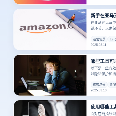
策略及云登指纹
在亚马逊运营中
键环节，以确保
览器为跨境电商
是在多账户管理
运营场景
亚
2025.03.11
操作方面。以下
别注意的几个要
哪些工具可
以下是一些有效
过隐私保护和指
机化浏览器指纹
风险：
运营场景
浏
2025.03.10
面对在线指纹识