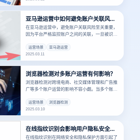
列功能，帮助有效防止多个Instagram账户的关
联。以下是一些关键的防关联策略：
亚马逊运营中如何避免账户关联风险？
在亚马逊运营中，避免账户关联风险至关重要，
因为平台严格监控账户之间的关联，一旦被识别
为相关账户，可能导致账户被冻结或封禁。云登
电商浏览器通过多项技术手段有效降低账户关联
运营场景
亚马逊运营
2025.03.11
风险，帮助商家安全高效地运营多个账户。以下
是关键措施：
浏览器检测对多账户运营有何影响？
浏览器检测对跨境电商、社交媒体管理和广告推
广等多个账户运营的影响不容小觑。当多个账户
在同一设备或IP地址上运行时，浏览器检测技术
会通过分析设备指纹、IP地址、Cookies和浏览
运营场景
浏览器检测
2025.03.10
行为等信息来识别和关联这些账户。这样的关联
可能导致账户被封禁、广告被限制或其他安全问
题。以下是浏览器检测对多账户运营的具体影
在线指纹识别会影响用户隐私安全吗？
响，以及如何通过云登指纹浏览器有效应对这些
挑战：
在线指纹识别在网络安全和隐私保护方面引起了