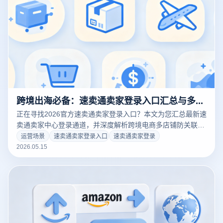
跨境出海必备：速卖通卖家登录入口汇总与多店铺防关联安全运营指南
正在寻找2026官方速卖通卖家登录入口？本文为您汇总最新速
卖通卖家中心登录通道，并深度解析跨境电商多店铺防关联核
心技术。结合云登电商浏览器，详解如何实现多账号环境隔
运营场景
速卖通卖家登录入口
速卖通卖家登录
离、RPA自动化提效及指纹防护，助您无忧出海，实现店铺业
2026.05.15
绩爆发式增长！