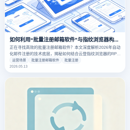
如何利用“批量注册邮箱软件”与指纹浏览器构建高权重账号矩阵
正在寻找高效的批量注册邮箱软件？本文深度解析2026年自动
化邮件注册的技术底层，揭秘如何结合云登指纹浏览器的RPA
自动化、环境隔离及窗口同步技术，突破Gmail、Outlook等平
运营场景
批量注册邮箱软件
批量注册
台的严苛风控。掌握批量注册核心逻辑，助力跨境电商与社媒
2026.05.13
运营实现账号资产的规模化增长与安全管理。