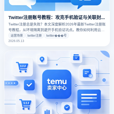
Twitter注册账号教程：攻克手机验证与关联封号，云登浏览器矩阵运营全解
Twitter注册总是失败？本文深度解析2026年最新Twitter注册账
号教程，从环境隔离到避开手机验证坑点。教你如何利用云登
多开浏览器模拟原生硬件指纹，配合纯净IP实现推特账号矩阵
运营场景
twitter注册
twitter���号
的高效注册与长效提权，彻底解决账号关联与冻结难题。
2026.05.13