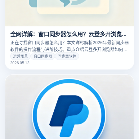
全网详解：窗口同步器怎么用？云登多开浏览器批量化运营与效率倍增全攻略
正在寻找窗口同步器怎么用？本文详尽解析2026年最新同步器
软件的操作流程与进阶技巧。重点介绍云登多开浏览器如何通
过底层驱动实现百窗口实时同步，解决跨境电商、社媒矩阵及
运营场景
窗口同步器
同步器软件
Web3撸毛中的重复操作难题，助您在保障账号防关联安全的
2026.05.13
同时，实现运营效率的质变飞跃。