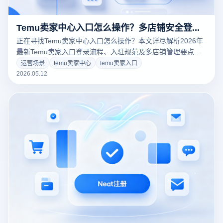
Temu卖家中心入口怎么操作？多店铺安全登录与运营防关联全攻略
正在寻找Temu卖家中心入口怎么操作？本文详尽解析2026年
最新Temu卖家入口登录流程、入驻规范及多店铺管理要点。
重点分享如何利用云登电商浏览器的深度指纹隔离技术，破解
运营场景
temu卖家中心
temu卖家入口
Temu严厉的关联风控，助您实现单电脑高效管理数百个Temu
2026.05.12
店铺，确保资产安全不封号。