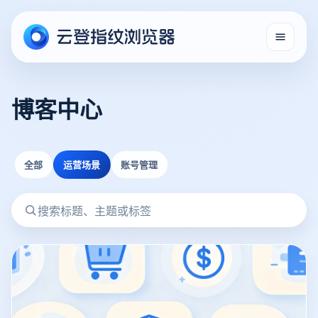
博客中心
全部
运营场景
账号管理