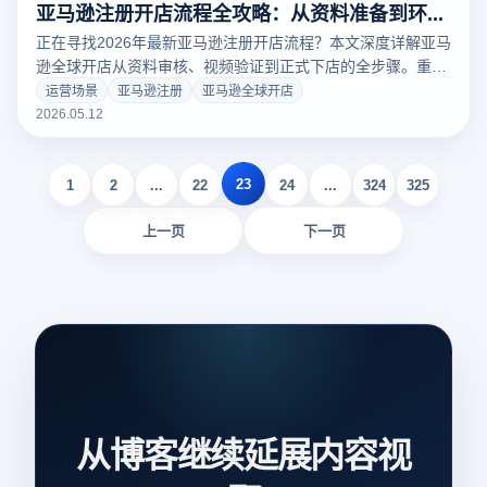
亚马逊注册开店流程全攻略：从资料准备到环境风控云登电商浏览器保驾护航
正在寻找2026年最新亚马逊注册开店流程？本文深度详解亚马
逊全球开店从资料审核、视频验证到正式下店的全步骤。重点
分析如何利用云登电商浏览器的底层指纹伪装技术，规避账号
运营场景
亚马逊注册
亚马逊全球开店
关联风险，提升新店注册通过率，助力跨境卖家安全开启全球
2026.05.12
电商业务。
23
1
2
...
22
24
...
324
325
上一页
下一页
从博客继续延展内容视