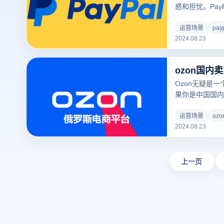
惑和担忧。Pa
的在线支付平台
限制、密码错误
运营场景
pay
2024.08.23
受到限制时，登
响。本文将讨论
提供解决登录问
ozon国内
正常使用。
Ozon无疑是
果你是中国国内
罗斯市场。Oz
商务平台，为国
运营场景
oz
2024.08.23
完善的物流支持
要求，才能在O
将详细介绍中国
助您迈出国际市
上一页
商机。