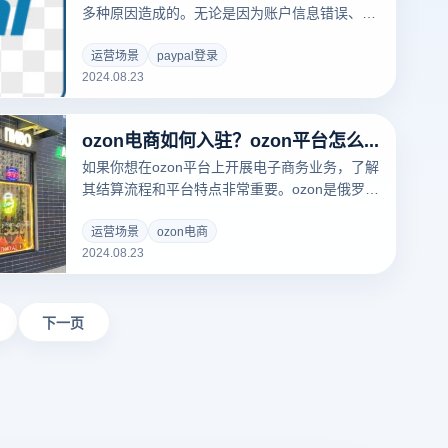
多种原因造成的。无论是因为账户信息错误、网
络问题、安全设置还是技术故障，都可能影响你
访问账户的能力。paypal登录不了的问题作为一
运营场景
paypal登录
2024.08.23
个广泛使用的在线支付平台，不仅可能影响交易
的顺利进行，还可能影响账户的安全性。本文将
讨论一些PayPal无法登录的常见原因，并提供解
ozon电商如何入驻？ozon平台怎么样？
决这些问题的实用建议，帮助您快速恢复正常访
问账户。
如果你想在ozon平台上开展电子商务业务，了解
其结算流程和平台特点非常重要。ozon是俄罗斯
最大的综合性电子商务平台之一。它涵盖了从日
常消费品到高科技产品的广泛类别，拥有庞大的
运营场景
ozon电商
2024.08.23
用户基础和完善的物流体系。ozon提供了一个极
具潜力的市场，无论您是国内外品牌还是个人卖
家。在这个过程中，你需要了解平台的结算要
求、应用程序步骤和市场前景，以便充分利用这
下一页
个机会提高你的业务水平。接下来，我们将详细
介绍如何顺利ozon电商入驻。