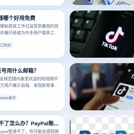
人才华、分享生活瞬间或进行创
推出以来，Reels 已成为用户
器哪个好用免费
视频内容、参与挑战和流行趋势
理和高效工作日益受到重视的背
步器已经成为许多用户提高工作
。一个好的多窗同步器可以大大
节省宝贵的时间，无论是复杂的
窗口同步
用操作还是简单的多任务处理。
费的多窗同步器工具，提供不同
那么，哪些免费的多窗同步器值
ok账号用什么邮箱？
来，我们将讨论一些口碑好、功
步器，帮助您选择最适合自己的
个在全球范围内备受欢迎的短视频平
万用户展示自我、发现新奇事物
绝佳舞台。然而，对于许多新手
利注册TikTok账户仍然是一个
iktok账号
程中，关于“哪些电子邮件可以
ok”和“如何使用电子邮件注册
常让人感到困惑。本文将详细解答这些
paypal登录不了怎么办？PayPal账户为什么会受到限制?
供完整的注册流程指南。
ypal登录不了，你可能会感到困