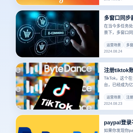
提供一个展示个
意表达的空间。自
多窗口同步
在平台上展示短
的关键方式。
在当今多任务处
景下，多窗口同
效率的有力助手
简化操作流程，
运营场景
多
2024.08.24
对比分析、跨应
市面上有很多免
的功能和特点。
注册tikt
得一试呢？接下
能实用的免费同
TikTok，这
工具。
台，已经成为亿
和分享创造力的
用户来说，如何顺
运营场景
注册t
2024.08.23
挑战。在注册过
用于注册TikT
TikTok”常
疑问，并为您提
如果你发现你pa