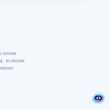
0231491
B1-20231491
002203