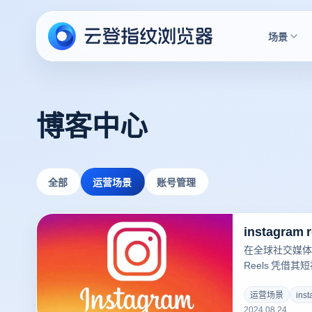
场景
博客中心
全部
运营场景
账号管理
instagra
在全球社交媒体的
Reels 凭借
示创意和参与热门
Reels 允许用
运营场景
ins
2024.08.24
频，这些视频可