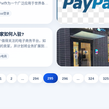
yPal作为一个广泛应用于世界各地
，可能涉及多种因素，包括账户
或系统故障。特别是当你的账户
pal登录
录和交易的功能可能会受到影
为什么PayPal账户受到限制，并
题的实用建议，帮助您尽快恢复
卖家如何入驻?
一个值得关注的电子商务平台，如
的卖家，并计划将业务扩展到俄
on作为俄罗斯领先的综合性电子
际卖家提供了丰富的市场机会和
on电商
。你需要了解一些关键的步骤和
zon成功入驻并开展业务。本文
卖家如何成功ozon电商入驻，帮
场的第一步，抓住俄罗斯市场的
295
1
2
...
294
296
...
324
325