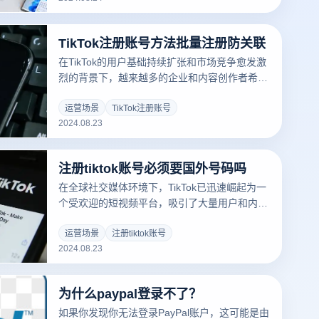
史记录和不同设备之间的标签页面，但是它在多
窗同步方面的表现如何呢？本文将讨论云登浏览
TikTok注册账号方法批量注册防关联
器的多窗同步功能，并评估它是否能满足高效工
作的需要。
在TikTok的用户基础持续扩张和市场竞争愈发激
烈的背景下，越来越多的企业和内容创作者希望
通过批量注册多个账户来扩大其影响力和提升曝
光率。然而，批量注册账户的过程中，一个重要
运营场景
TikTok注册账号
2024.08.23
挑战就是如何有效防止账户之间的关联，以免被
平台检测到并采取封禁措施。本文将深入探讨如
何批量注册TikTok账户，并提供一系列防关联策
注册tiktok账号必须要国外号码吗
略和方法，帮助用户在操作中保持账户的独立性
和安全性。
在全球社交媒体环境下，TikTok已迅速崛起为一
个受欢迎的短视频平台，吸引了大量用户和内容
创作者。对许多新用户而言，注册TikTok账户时
常会遇到一些疑问。其中一个常见的问题是：注
运营场景
注册tiktok账号
2024.08.23
册TikTok账户是否必须使用国外手机号码？本文
将探讨这一问题，并提供有关顺利注册TikTok账
户的详细指南。
为什么paypal登录不了？
如果你发现你无法登录PayPal账户，这可能是由