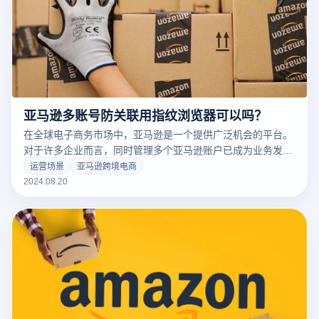
亚马逊多账号防关联用指纹浏览器可以吗？
在全球电子商务市场中，亚马逊是一个提供广泛机会的平台。
对于许多企业而言，同时管理多个亚马逊账户已成为业务发展
中的必要策略。为了有效防止账户关联，许多企业转向使用指
运营场景
亚马逊跨境电商
纹浏览器。指纹浏览器通过模拟不同的浏览环境来隔离多个账
2024.08.20
户的操作记录，从而防止系统识别这些账户之间的联系。本文
将探讨如何利用指纹浏览器在亚马逊多账户操作中帮助商家实
现账户隔离。