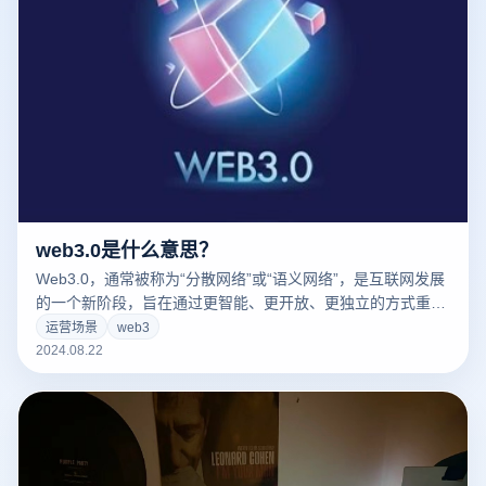
web3.0是什么意思？
Web3.0，通常被称为“分散网络”或“语义网络”，是互联网发展
的一个新阶段，旨在通过更智能、更开放、更独立的方式重塑
数字互动。与Web1.0的静态网页和Web2.0的互动平台相比，
运营场景
web3
Web3.0强调分散化、用户隐私和数据所有权。在这个新阶
2024.08.22
段，区块链技术、智能合约和分散应用（DApps）其他技术将
成为互联网的核心基础设施，使网络更加智能化和自主化，并
赋予用户更大的控制和自由。通过这些技术，web3.0希望实现
一个更加公平、透明、安全的数字生态系统。