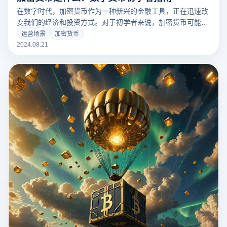
在数字时代，加密货币作为一种新兴的金融工具，正在迅速改
变我们的经济和投资方式。对于初学者来说，加密货币可能看
起来既陌生又复杂，但了解它的基本概念可以帮助我们更好地
运营场景
加密货币
掌握这个领域。加密货币是一种基于区块链技术的数字资产，
2024.08.21
它利用加密算法来确保交易的安全性和分散性。与传统货币不
同，它不依赖央行或政府机构，而是通过分散的网络进行交易
和管理。本文将为加密货币的初学者提供一个清晰的指南，包
括原始理念，以及其基本理念。