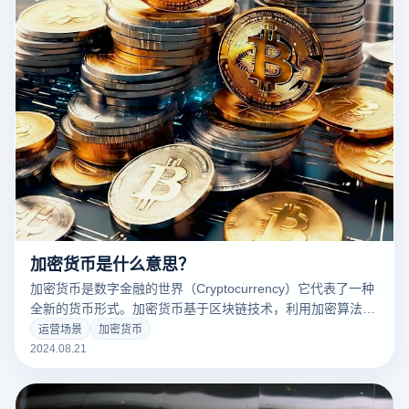
加密货币是什么意思？
加密货币是数字金融的世界（Cryptocurrency）它代表了一种
全新的货币形式。加密货币基于区块链技术，利用加密算法保
证交易的安全性和透明度，不同于传统的纸币或硬币。它们不
运营场景
加密货币
仅提供了一个分散的交易平台，而且改变了我们对货币和金融
2024.08.21
体系的传统认知。随着比特币、以太坊等知名加密货币的兴
起，加密货币逐渐进入公众视野，成为投资和支付领域的重要
组成部分。本文将深入探讨加密货币的基本概念、工作原理及