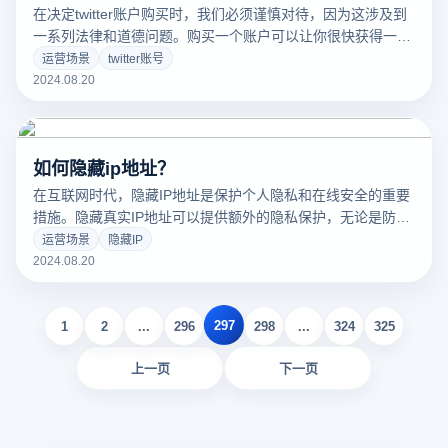
在决定twitter账户购买时，我们必须谨慎对待，因为这涉及到
一系列法律和道德问题。购买一个账户可以让你很快获得一定
的追随者基础，但这个过程也存在风险，包括账户的真实性、
运营场景
twitter账号
合法性和未来的稳定性。为了确保你做出明智的决定，避免潜
2024.08.20
在的麻烦，以下是一些需要特别注意的事项。
如何隐藏ip地址？
在互联网时代，隐藏IP地址是保护个人隐私和在线安全的重要
措施。隐藏真实IP地址可以提供额外的隐私保护，无论是防止
网站跟踪、避免广告骚扰还是访问受地域限制的内容。以下是
运营场景
隐藏IP
隐藏IP地址的常用方法，每种方法都有自己独特的优势和适用
2024.08.20
场景。通过了解这些方法，你可以更好地控制你的网络身份，
确保你的在线活动不会轻易被跟踪。
297
1
2
...
296
298
...
324
325
上一页
下一页