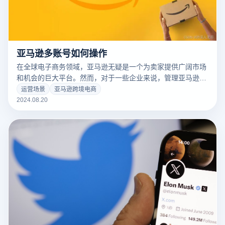
亚马逊多账号如何操作
在全球电子商务领域，亚马逊无疑是一个为卖家提供广阔市场
和机会的巨大平台。然而，对于一些企业来说，管理亚马逊多
账户已成为业务运作的重要策略。多账户操作不仅可以扩大市
运营场景
亚马逊跨境电商
场覆盖、测试商品表现，还能利用不同账户的特点实现业务增
2024.08.20
长。本文将详细探讨如何在亚马逊平台上有效管理多个账户，
包括最佳实践、面临的挑战以及解决方案。