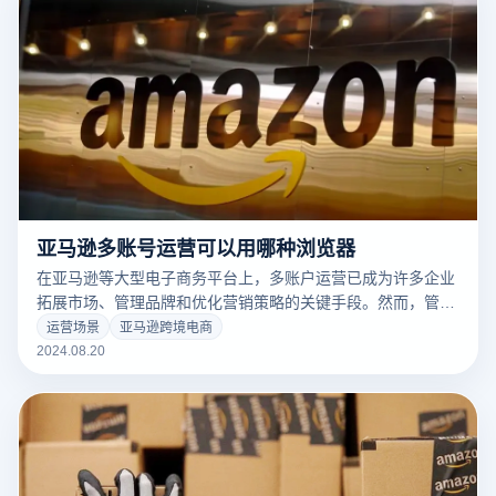
其在现代经济中的影响。
亚马逊多账号运营可以用哪种浏览器
在亚马逊等大型电子商务平台上，多账户运营已成为许多企业
拓展市场、管理品牌和优化营销策略的关键手段。然而，管理
多个账户时，必须确保各账户之间的隔离，以避免因操作环境
运营场景
亚马逊跨境电商
相似而导致的账户关联问题。为实现高效且安全的多账户管
2024.08.20
理，选择合适的浏览器工具至关重要。本文将探讨适合亚马逊
多账户运营的浏览器类型，并介绍如何通过这些工具确保账户
的独立性和安全性。