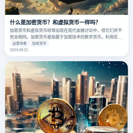
什么是加密货币？和虚拟货币一样吗？
加密货币和虚拟货币经常出现在现代金融讨论中，但它们并不
完全相同。加密货币是指基于加密技术的数字货币，利用区块
链技术确保交易的安全和分散，防止伪造和篡改。比特币和以
运营场景
加密货币
太坊就是著名的加密货币的例子。虚拟货币是一个更广泛的概
2024.08.21
念，涵盖了所有形式的非实物货币，包括加密货币、游戏货币
和一些数字代币。虽然所有的加密货币都是虚拟货币，但并不
是所有的虚拟货币都是加密货币。本文将探讨加密货币和虚拟
货币的主要区别及其各自的特点，以帮助读者更好地理解这两
个重要的数字货币概念。