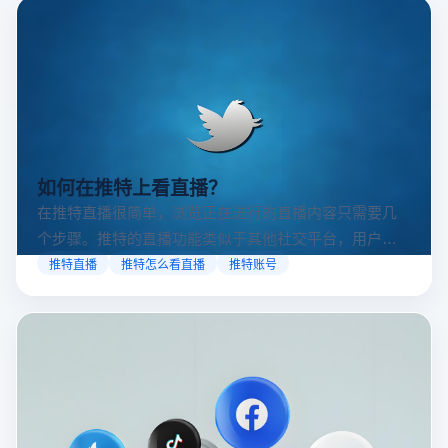
如何在推特上看直播？
在推特直播很简单，浏览正在进行的直播内容只需要几
个步骤。推特的直播功能类似于其他社交平台，用户可
以通过关注自己喜欢的账号、浏览话题标签或查看实时
推特直播
推特怎么看直播
推特账号
动态来找到直播。推特提供了一个方便的平台，让用户
可以随时随地参与实时互动，无论是关注新闻事件、休
闲活动还是个人直播。接下来，我们将介绍具体的观看
步骤和技巧。