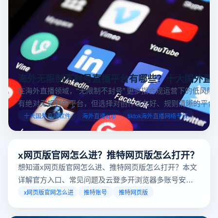
海外无限制不封号直播平台有哪些？十大国外直
在海外直播领域，“无限制不封号” 更多指合规运营下的低风险
有绝对无规则的平台，但选择对创作者友好、规则清晰的平台
业工具规避风险，能显著降低封号概率。以下推荐十大国外直
十大国外直播软件
海外直播app
tiktok海外直播网络专线
台，并结合云登多开浏览器的功能，详解如何安全高效运营。
x网页版官网怎么进？推特网页版怎么打开？
想知道x网页版官网怎么进、推特网页版怎么打开？本文
详解官方入口、常见问题及云登多开浏览器多账号安全
访问方案，助你稳定登录高效运营。
x网页版官网怎么进
推特账号
推特网页版