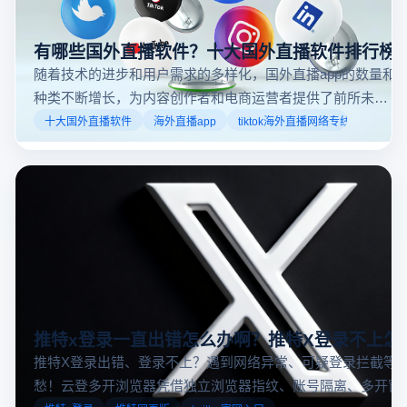
有哪些国外直播软件？十大国外直播软件排行榜
随着技术的进步和用户需求的多样化，国外直播app的数量和
种类不断增长，为内容创作者和电商运营者提供了前所未有
的机遇。如果你是一个跨境电商从业者，想要了解2025年十
十大国外直播软件
海外直播app
tiktok海外直播网络专线
大国外直播软件排行榜，那么你来对地方了！接下来跟着云
登多开浏览器一起来了解海外直播平台哪些最受欢迎。
推特x登录一直出错怎么办啊？推特X登录不上怎
推特X登录出错、登录不上？遇到网络异常、可疑登录拦截等
愁！云登多开浏览器凭借独立浏览器指纹、账号隔离、多开窗