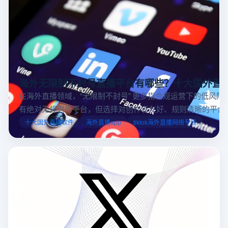
海外无限制不封号直播平台有哪些？十大国外直
在海外直播领域，“无限制不封号” 更多指合规运营下的低风险
有绝对无规则的平台，但选择对创作者友好、规则清晰的平台
业工具规避风险，能显著降低封号概率。以下推荐十大国外直
十大国外直播软件
海外直播app
tiktok海外直播网络专线
台，并结合云登多开浏览器的功能，详解如何安全高效运营。