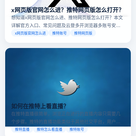
x网页版官网怎么进？推特网页版怎么打开？
想知道x网页版官网怎么进、推特网页版怎么打开？本文
详解官方入口、常见问题及云登多开浏览器多账号安全
访问方案，助你稳定登录高效运营。
x网页版官网怎么进
推特账号
推特网页版
如何在推特上看直播？
在推特直播很简单，浏览正在进行的直播内容只需要几
个步骤。推特的直播功能类似于其他社交平台，用户可
以通过关注自己喜欢的账号、浏览话题标签或查看实时
推特直播
推特怎么看直播
推特账号