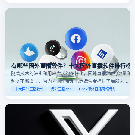
动态来找到直播。推特提供了一个方便的平台，让用户
可以随时随地参与实时互动，无论是关注新闻事件、休
闲活动还是个人直播。接下来，我们将介绍具体的观看
步骤和技巧。
有哪些国外直播软件？十大国外直播软件排行榜
随着技术的进步和用户需求的多样化，国外直播app的数量和
种类不断增长，为内容创作者和电商运营者提供了前所未有
的机遇。如果你是一个跨境电商从业者，想要了解2025年十
十大国外直播软件
海外直播app
tiktok海外直播网络专线
大国外直播软件排行榜，那么你来对地方了！接下来跟着云
登多开浏览器一起来了解海外直播平台哪些最受欢迎。