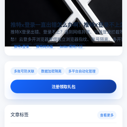
推特x登录一直出错怎么办啊？推特X登录不上怎
推特X登录出错、登录不上？遇到网络异常、可疑登录拦截等
愁！云登多开浏览器凭借独立浏览器指纹、账号隔离、多开窗
对性解决登录难题，让推特X登录更稳定安全～
推特x登录
推特网页版
twitter官网入口
多账号防关联
数据加密隔离
多平台自动化管理
注册领取礼包
文章标签
查看更多