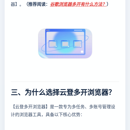
器】。
（推荐阅读：
谷歌浏览器多开有什么方法
？
）
三、为什么选择云登多开浏览器？
【云登多开浏览器】是一款专为多任务、多账号管理设
计的浏览器工具，具备以下核心优势：