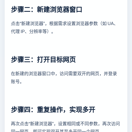
步骤二：新建浏览器窗口
点击“新建浏览器”，根据需求设置浏览器参数（如 UA、
代理 IP、分辨率等）。
步骤三：打开目标网页
在新建的浏览器窗口中，访问需要双开的网页，并登录
账号。
步骤四：重复操作，实现多开
再次点击“新建浏览器”，设置相同或不同参数，再次访问
同一网页，即可实现双开甚至多开同一个网页。