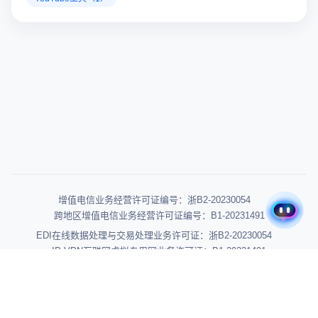
增值电信业务经营许可证编号：浙B2-20230054
跨地区增值电信业务经营许可证编号：B1-20231491
EDI在线数据处理与交易处理业务许可证：浙B2-20230054
IP-VPN互联网虚拟专用网业务许可证：B1-20231491
浙ICP备2022019151号-6
浙公网安备 33010902003507号
高新技术企业 GR202433002203
杭州辰链信息科技有限公司 © 版权所有
网站地图