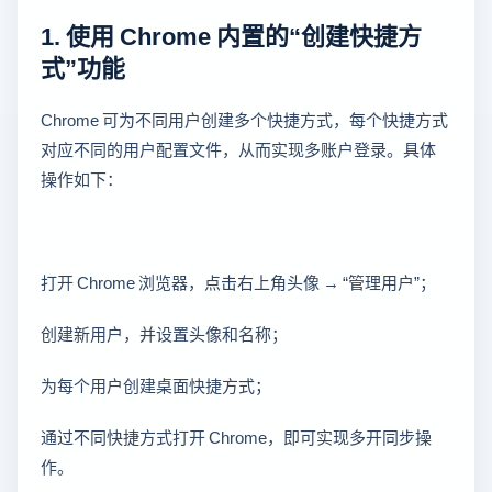
1. 使用 Chrome 内置的“创建快捷方
式”功能
Chrome 可为不同用户创建多个快捷方式，每个快捷方式
对应不同的用户配置文件，从而实现多账户登录。具体
操作如下：
打开 Chrome 浏览器，点击右上角头像 → “管理用户”；
创建新用户，并设置头像和名称；
为每个用户创建桌面快捷方式；
通过不同快捷方式打开 Chrome，即可实现多开同步操
作。