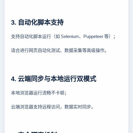
3. 自动化脚本支持
支持自动化脚本运行（如 Selenium、Puppeteer 等）；
适合进行网页自动化测试、数据采集等高级操作。
4. 云端同步与本地运行双模式
本地浏览器运行流畅不卡顿；
云端浏览器支持远程访问，数据实时同步。