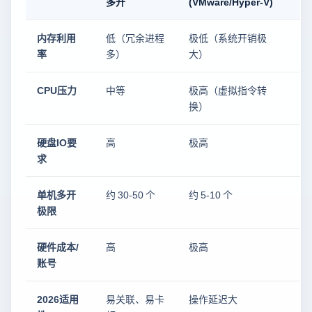
多开
(VMware/Hyper-V)
(
内存利用
低（冗余进程
极低（系统开销极
率
多）
大）
CPU压力
中等
极高（虚拟指令转
换）
硬盘IO要
高
极高
求
单机多开
约 30-50 个
约 5-10 个
1
极限
硬件成本/
高
极高
账号
2026适用
易关联、易卡
操作延迟大