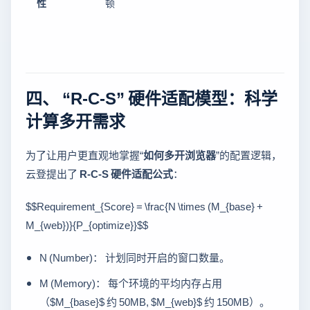
性
顿
四、 “R-C-S” 硬件适配模型：科学
计算多开需求
为了让用户更直观地掌握“
如何多开浏览器
”的配置逻辑，
云登提出了
R-C-S 硬件适配公式
：
$$Requirement_{Score} = \frac{N \times (M_{base} +
M_{web})}{P_{optimize}}$$
N (Number)： 计划同时开启的窗口数量。
M (Memory)： 每个环境的平均内存占用
（$M_{base}$ 约 50MB, $M_{web}$ 约 150MB）。