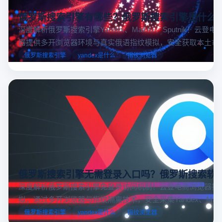
俄罗斯搜索引擎有哪些？俄罗斯搜索引擎是什么
深度解析俄罗斯搜索引擎Yandex、Mail.ru 、Sputnik！云登
器提供多开浏览器环境与真实俄语指纹模拟，安全获取本土市
据，助力跨境电商精准决策。
俄罗斯搜索引擎
yandex是什么
指纹浏览器
俄罗斯搜索引擎无需登录入口吗？俄罗斯搜索软
深度解析俄罗斯搜索引擎免登录访问机制！云登电商浏览器提
拟，通过多开浏览器与指纹隔离技术，安全采集Yandex、Mail.
跨境电商本土化运营。
俄罗斯搜索引擎
yandex是什么
指纹浏览器