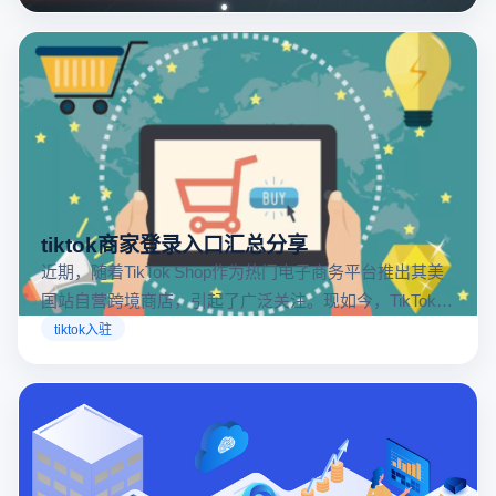
tiktok商家登录入口汇总分享
近期，随着TikTok Shop作为热门电子商务平台推出其美
国站自营跨境商店，引起了广泛关注。现如今，TikTok商
店已覆盖美国、英国及东南亚地区，因此了解官方网站
tiktok入驻
入口对于tiktok商家入驻至关重要。