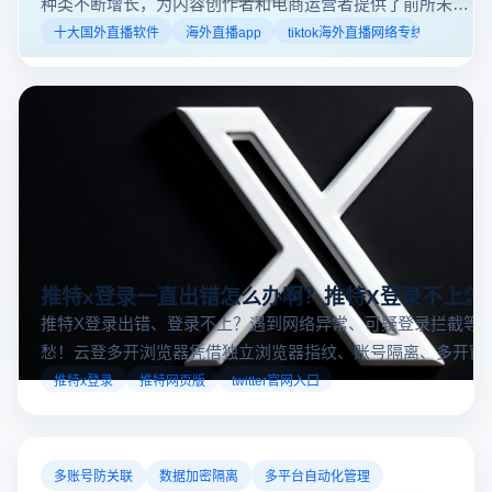
种类不断增长，为内容创作者和电商运营者提供了前所未有
的机遇。如果你是一个跨境电商从业者，想要了解2025年十
十大国外直播软件
海外直播app
tiktok海外直播网络专线
大国外直播软件排行榜，那么你来对地方了！接下来跟着云
登多开浏览器一起来了解海外直播平台哪些最受欢迎。
推特x登录一直出错怎么办啊？推特X登录不上怎
推特X登录出错、登录不上？遇到网络异常、可疑登录拦截等
愁！云登多开浏览器凭借独立浏览器指纹、账号隔离、多开窗
对性解决登录难题，让推特X登录更稳定安全～
推特x登录
推特网页版
twitter官网入口
多账号防关联
数据加密隔离
多平台自动化管理