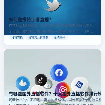
如何在推特上看直播？
在推特直播很简单，浏览正在进行的直播内容只需要几
个步骤。推特的直播功能类似于其他社交平台，用户可
以通过关注自己喜欢的账号、浏览话题标签或查看实时
推特直播
推特怎么看直播
推特账号
动态来找到直播。推特提供了一个方便的平台，让用户
可以随时随地参与实时互动，无论是关注新闻事件、休
闲活动还是个人直播。接下来，我们将介绍具体的观看
步骤和技巧。
有哪些国外直播软件？十大国外直播软件排行榜
随着技术的进步和用户需求的多样化，国外直播app的数量和