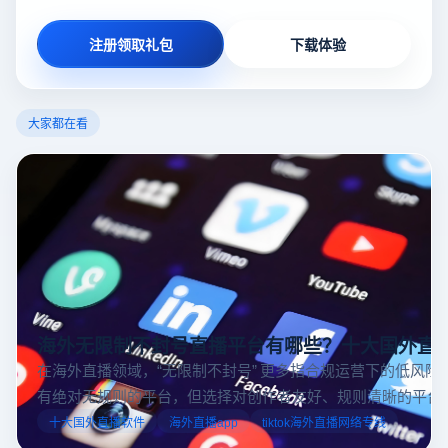
注册领取礼包
下载体验
大家都在看
海外无限制不封号直播平台有哪些？十大国外直
在海外直播领域，“无限制不封号” 更多指合规运营下的低风险
有绝对无规则的平台，但选择对创作者友好、规则清晰的平台
业工具规避风险，能显著降低封号概率。以下推荐十大国外直
十大国外直播软件
海外直播app
tiktok海外直播网络专线
台，并结合云登多开浏览器的功能，详解如何安全高效运营。