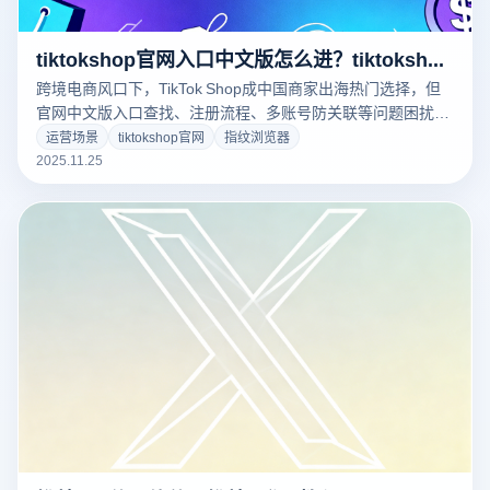
tiktokshop官网入口中文版怎么进？tiktokshop官网怎么下载注册？
跨境电商风口下，TikTok Shop成中国商家出海热门选择，但
官网中文版入口查找、注册流程、多账号防关联等问题困扰众
多商家。本文详解TikTok Shop官网中文版访问与下载注册全
运营场景
tiktokshop官网
指纹浏览器
流程，结合云登电商浏览器多开、指纹隔离等核心功能，提供
2025.11.25
安全高效的运营解决方案，助力商家轻松布局海外市场！