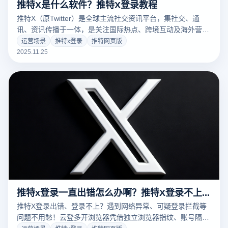
推特X是什么软件？推特X登录教程
推特X（原Twitter）是全球主流社交资讯平台，集社交、通
讯、资讯传播于一体，是关注国际热点、跨境互动及海外营销
的核心工具。云登多开浏览器可解决其多账号管理乱、关联风
运营场景
推特x登录
推特网页版
险高等问题，让登录更安全高效。
2025.11.25
推特x登录一直出错怎么办啊？推特X登录不上怎么解决？
推特X登录出错、登录不上？遇到网络异常、可疑登录拦截等
问题不用愁！云登多开浏览器凭借独立浏览器指纹、账号隔