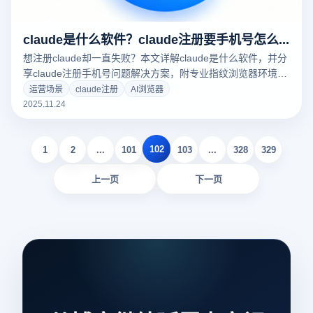
claude是什么软件？claude注册要手机号怎么办？
想注册claude却一直失败？本文详解claude是什么软件，并分
享claude注册手机号问题解决方案，附专业指纹浏览器环境搭
建方法，助你一次成功！
运营场景
claude注册
AI浏览器
2025.11.24
102
1
2
...
101
103
...
328
329
上一页
下一页