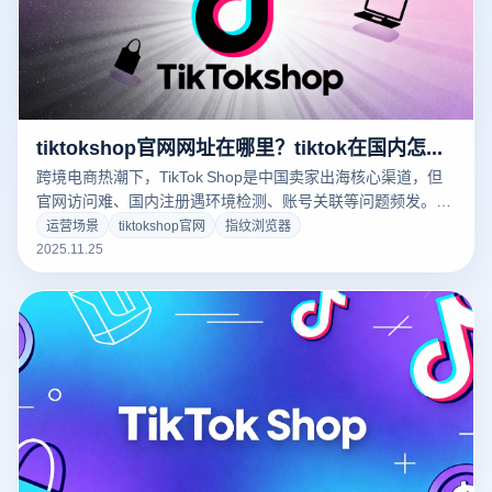
tiktokshop官网网址在哪里？tiktok在国内怎么注册账号？
跨境电商热潮下，TikTok Shop是中国卖家出海核心渠道，但
官网访问难、国内注册遇环境检测、账号关联等问题频发。云
登电商浏览器凭借多开浏览器、指纹隔离等核心功能，为卖家
运营场景
tiktokshop官网
指纹浏览器
提供安全稳定的官网访问与账号注册解决方案，轻松破解出海
2025.11.25
难题！