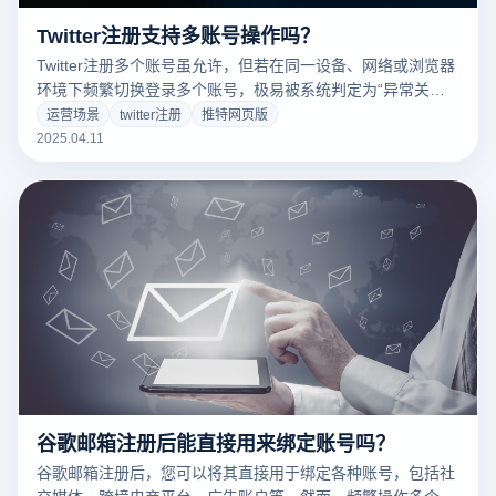
Twitter注册支持多账号操作吗？
Twitter注册多个账号虽允许，但若在同一设备、网络或浏览器
环境下频繁切换登录多个账号，极易被系统判定为“异常关联
行为”。尤其是在跨境电商、品牌出海、内容运营等场景下进
运营场景
twitter注册
推特网页版
行账号矩阵操作，封号风险格外突出。
2025.04.11
谷歌邮箱注册后能直接用来绑定账号吗？
谷歌邮箱注册后，您可以将其直接用于绑定各种账号，包括社