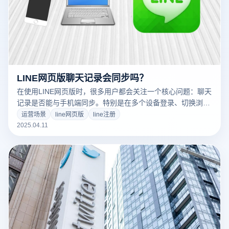
LINE网页版聊天记录会同步吗？
在使用LINE网页版时，很多用户都会关注一个核心问题：聊天
记录是否能与手机端同步。特别是在多个设备登录、切换浏览
器环境，或借助如云登防关联浏览器这类工具的场景中，聊天
运营场景
line网页版
line注册
数据的同步性与完整性显得尤为重要。深入了解LINE网页版的
2025.04.11
记录机制以及如何与防关联工具配合使用，有助于保障账户安
全，提升管理效率。