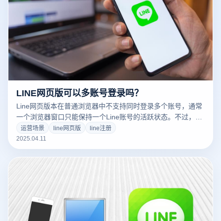
LINE网页版可以多账号登录吗？
Line网页版本在普通浏览器中不支持同时登录多个账号，通常
一个浏览器窗口只能保持一个Line账号的活跃状态。不过，借
助云登防关联浏览器，可以实现多个Line账号的同时登录与独
运营场景
line网页版
line注册
立管理，非常适合多账号操作、批量沟通或跨境业务需求。
2025.04.11