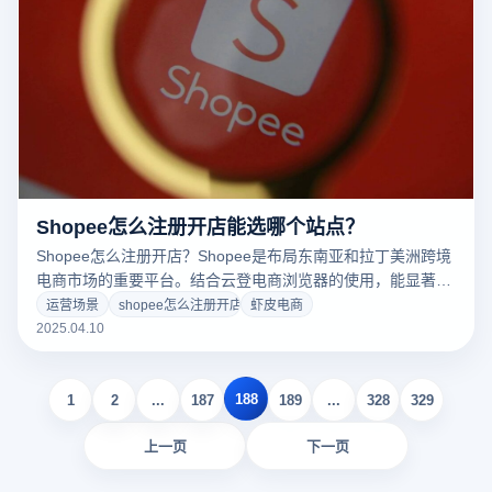
Shopee怎么注册开店能选哪个站点？
Shopee怎么注册开店？Shopee是布局东南亚和拉丁美洲跨境
电商市场的重要平台。结合云登电商浏览器的使用，能显著提
升注册效率与后期运营的安全性与稳定性。以下将从注册流
运营场景
shopee怎么注册开店
虾皮电商
程、站点选择建议，以及云登浏览器的辅助作用进行详细说
2025.04.10
明。
188
1
2
...
187
189
...
328
329
上一页
下一页