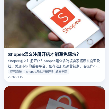
Shopee怎么注册开店才能避免踩坑？
Shopee怎么注册开店？Shopee是众多跨境卖家拓展东南亚及
拉丁美洲市场的重要平台，但在注册及运营初期，若操作不
当，极易遇到各种问题。借助云登电商浏览器，可以有效规避
运营场景
shopee怎么注册开店
虾皮电商
这些风险，提高注册成功率和账号的长期稳定性。
2025.04.10