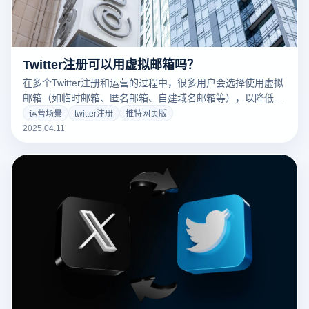
Twitter注册可以用虚拟邮箱吗？
在多个Twitter注册和运营的过程中，很多用户会选择使用虚拟
邮箱（如临时邮箱、匿名邮箱、自建域名邮箱等），以降低成
本并提高效率。那么，使用虚拟邮箱能否顺利注册Twitter？如
运营场景
twitter注册
推特网页版
何配合云登防关联浏览器，实现账号的安全管理与运营？
2025.04.11