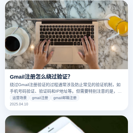
Gmail注册怎么绕过验证？
绕过Gmail注册验证的过程通常涉及防止常见的验证机制，如
手机号码验证、验证码和IP地址等。但需要特别注意的是，绕
过这些验证步骤可能会违反Gmail的使用条款，并可能导致账
运营场景
gmail注册
gmail邮箱注册
户被限制或封禁。因此，使用任何工具时应始终遵守平台的规
2025.04.10
定和政策。