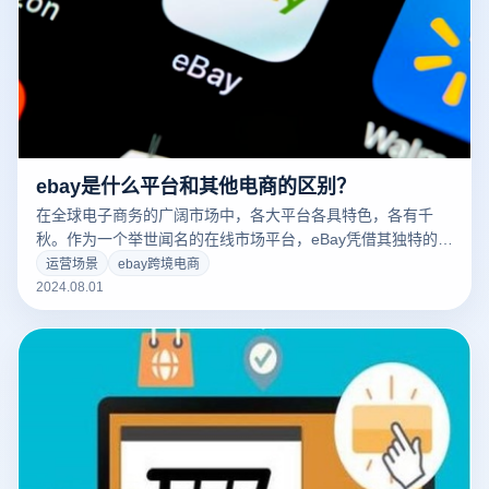
ebay是什么平台和其他电商的区别？
在全球电子商务的广阔市场中，各大平台各具特色，各有千
秋。作为一个举世闻名的在线市场平台，eBay凭借其独特的商
业模式和庞大的用户基础，吸引了大量用户。那么，eBay是什
运营场景
ebay跨境电商
么平台？它与其他电子商务平台有何不同？本文将详细介绍
2024.08.01
eBay的核心功能，并对比其与其他电商平台的主要差异，帮助
您更好地理解eBay的独特之处。