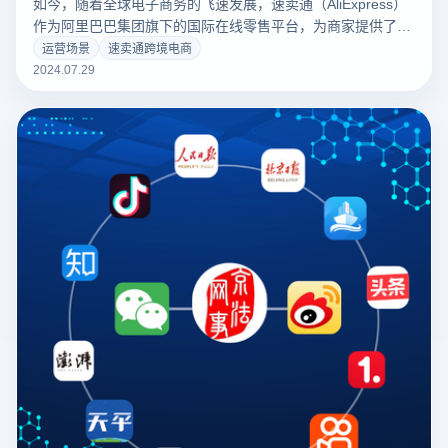
如今，随着全球电子商务的飞速发展，速卖通（AliExpress）
作为阿里巴巴集团旗下的国际在线零售平台，为商家提供了开
拓全球市场的极佳机会。如果您计划在速卖通上开设店铺并开
运营场景
速卖通跨境电商
始销售商品，了解并掌握注册流程及条件是首要步骤。本文将
2024.07.29
详细阐述速卖通注册流程，包括必需的步骤和条件，帮助您顺
利完成注册，开启全球销售的新征程。