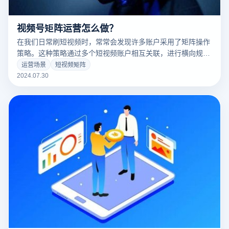
视频号矩阵运营怎么做？
在我们日常刷短视频时，常常会发现许多账户采用了矩阵操作
策略。这种策略通过多个短视频账户相互关联，进行横向规划
和推广，从而扩大粉丝基础，提高商业价值，并降低运营成
运营场景
短视频矩阵
本。那么，为什么视频号矩阵运营呢？如何高效操作视频号？
2024.07.30
本文将对这些问题进行详细探讨。