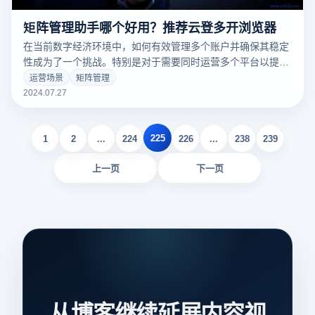
矩阵管理助手哪个好用？推荐云登多开浏览器
在当前数字经济环境中，如何有效管理多个账户并确保其稳定
性成为了一个挑战。特别是对于需要同时运营多个平台以提高
利润的高级用户而言，采用有效的矩阵管理助手是必不可少
运营场景
矩阵管理
的。
2024.07.27
225
1
2
...
224
226
...
238
239
上一页
下一页
从博客继续延展内容视