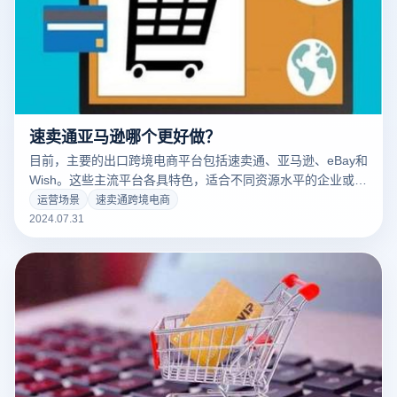
速卖通亚马逊哪个更好做？
目前，主要的出口跨境电商平台包括速卖通、亚马逊、eBay和
Wish。这些主流平台各具特色，适合不同资源水平的企业或初
级卖家。对于资源有限的企业，选择合适的平台至关重要。速
运营场景
速卖通跨境电商
卖通和亚马逊目前是增长最快、流量最大的两个平台，也是许
2024.07.31
多卖家的主要选择。下面详细介绍这两个平台的区别，帮助你
做出合适的选择，以便顺利开展海外跨境电商业务。