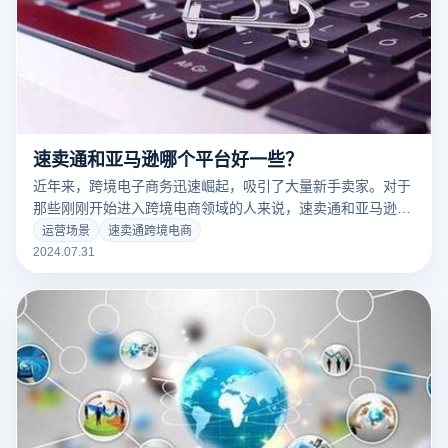
速卖通和亚马逊哪个平台好一些？
近年来，跨境电子商务迅速崛起，吸引了大量新手卖家。对于
那些刚刚开始进入跨境电商领域的人来说，速卖通和亚马逊无
疑是最受关注的平台选择。那么，是选择速卖通还是亚马逊
运营场景
速卖通跨境电商
呢？本文将从多个方面进行分析，帮助你做出明智的决定。
2024.07.31