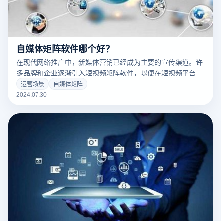
自媒体矩阵软件哪个好？
在现代网络推广中，新媒体营销已经成为主要的宣传渠道。许
多品牌和企业逐渐引入短视频矩阵软件，以便在短视频平台的
激烈竞争中占据一席之地。市场上提供了各种矩阵软件系统，
运营场景
自媒体矩阵
每款软件都有其独特的功能。那么，在这些短视频矩阵工具
2024.07.30
中，哪一款更受商家青睐呢？