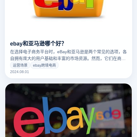
ebay和亚马逊哪个好？
在选择电子商务平台时，eBay和亚马逊是两个常见的选项，各
自拥有庞大的用户基础和丰富的市场资源。然而，它们在商业
模式、市场定位和运营策略上存在显著差异，这使得它们适合
运营场景
ebay跨境电商
不同类型的企业和消费者。eBay和亚马逊之间，哪个平台更适
2024.08.01
合您的项目需求或购物习惯？本文将详细对比这两个平台，帮
助您理解它们的优缺点，从而做出更明智的选择。