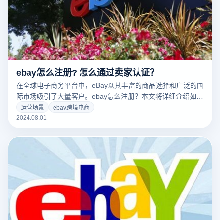
ebay怎么注册? 怎么通过卖家认证？
在全球电子商务平台中，eBay以其丰富的商品选择和广泛的国
际市场吸引了大量客户。ebay怎么注册？本文将详细介绍如何
在eBay上进行账户注册，并完成卖家认证，帮助您顺利开启电
运营场景
ebay跨境电商
子商务之旅。
2024.08.01