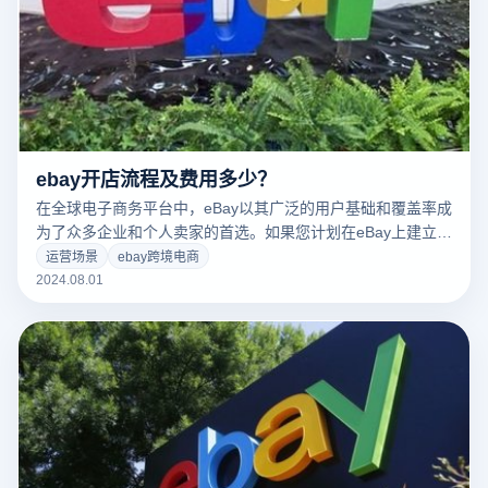
ebay开店流程及费用多少？
在全球电子商务平台中，eBay以其广泛的用户基础和覆盖率成
为了众多企业和个人卖家的首选。如果您计划在eBay上建立自
己的网店，了解详细的开店流程和相关费用是至关重要的。本
运营场景
ebay跨境电商
文将为您详细介绍ebay开店流程及费用，帮助您顺利启动您的
2024.08.01
在线销售业务。