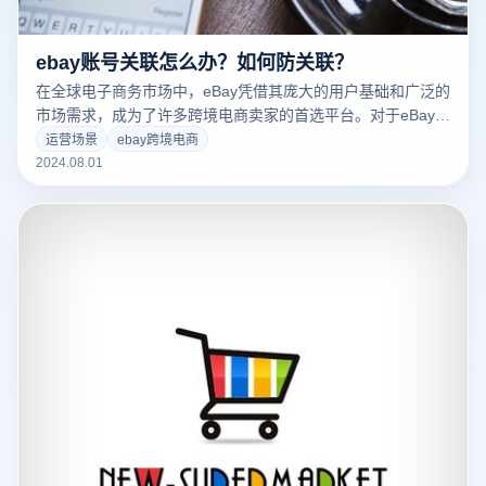
ebay账号关联怎么办？如何防关联？
在全球电子商务市场中，eBay凭借其庞大的用户基础和广泛的
市场需求，成为了许多跨境电商卖家的首选平台。对于eBay商
家来说，管理账户和防止账户被误判为关联账户至关重要。本
运营场景
ebay跨境电商
文将详细介绍ebay防关联问题，包括如何正确关联账户和防止
2024.08.01
账户关联，帮助您在eBay运营中保持账户的正常运行。