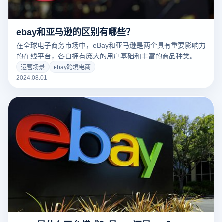
ebay和亚马逊的区别有哪些？
在全球电子商务市场中，eBay和亚马逊是两个具有重要影响力
的在线平台，各自拥有庞大的用户基础和丰富的商品种类。虽
然它们都为用户提供购物服务，但在商业模式、市场定位和运
运营场景
ebay跨境电商
营策略上却存在显著的差异。了解这些差异对于商家和消费者
2024.08.01
来说至关重要，因为它们将影响到购物体验、销售策略以及市
场竞争力。本文将探讨eBay和亚马逊之间的主要区别，以帮助
您更好地理解这两个平台的独特特点和优势。