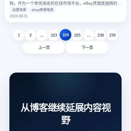
秋。作为一个举世闻名的在线市场平台，eBay凭借其独特的商
业模式和庞大的用户基础，吸引了大量用户。那么，eBay是什
运营场景
ebay跨境电商
么平台？它与其他电子商务平台有何不同？本文将详细介绍
2024.08.01
eBay的核心功能，并对比其与其他电商平台的主要差异，帮助
您更好地理解eBay的独特之处。
224
1
2
...
223
225
...
238
239
上一页
下一页
从博客继续延展内容视
野