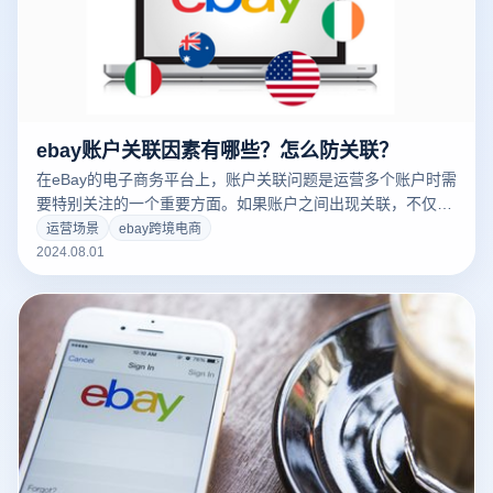
ebay账户关联因素有哪些？怎么防关联？
在eBay的电子商务平台上，账户关联问题是运营多个账户时需
要特别关注的一个重要方面。如果账户之间出现关联，不仅可
能会影响账户的正常使用，还可能导致销售活动暂停或其他限
运营场景
ebay跨境电商
制。本文将详细探讨eBay账户关联的关键因素及如何防止账户
2024.08.01
关联，帮助您更好地管理eBay业务，避免因账户关联带来的问
题。