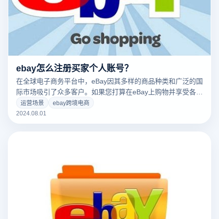
ebay怎么注册买家个人账号？
在全球电子商务平台中，eBay因其多样的商品种类和广泛的国
际市场吸引了众多客户。如果您打算在eBay上购物并享受各种
产品与便捷服务，您需要首先注册一个eBay客户账户。ebay
运营场景
ebay跨境电商
怎么注册?以下是详细的注册流程，帮助您快速完成注册并开
2024.08.01
始愉快的购物体验。