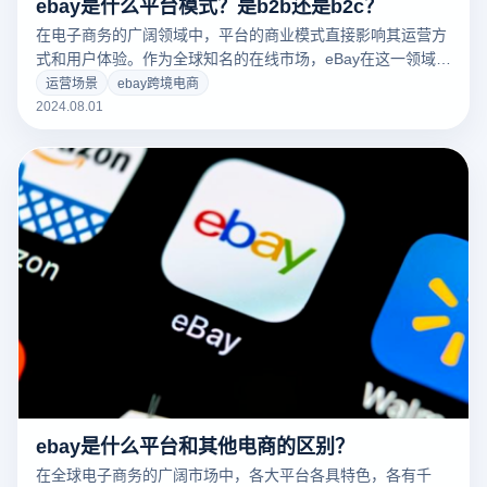
ebay是什么平台模式？是b2b还是b2c？
在电子商务的广阔领域中，平台的商业模式直接影响其运营方
式和用户体验。作为全球知名的在线市场，eBay在这一领域展
现了独特的商业模式。那么，eBay什么平台模式？是B2B（企
运营场景
ebay跨境电商
业对企业）还是B2C（企业对消费者）？本文将详细探讨eBay
2024.08.01
的商业模式，揭示其运营机制，并与其他电商平台进行对比，
帮助您更好地理解eBay的市场定位和运营方式。
ebay是什么平台和其他电商的区别？
在全球电子商务的广阔市场中，各大平台各具特色，各有千