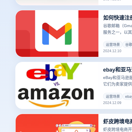
作，就可以顺利
如何快速注
谷歌邮箱（Gm
服务之一，以其
他谷歌服务的无
快速注册一个谷
运营场景
谷
2024.12.10
的步骤即可拥有
下将为您详细介
供解决方案，帮助
ebay和亚
旅。
eBay和亚马
它们为卖家提供
式、销售方式、
以下是eBay
运营场景
eb
2024.12.09
虾皮跨境电商开