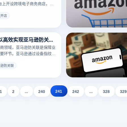
）平台上开设跨境电子商务商店，企
的注册和审批流程，同时了解相
便合理规划资金和业务发展。此
皮开店
览器作为一种推荐工具，能够帮
多个账户，避免账户关联风险。
电商开店流程、费用以及云登指
什么工具可以高效实现亚马逊防关联？
介绍。
商领域，亚马逊防关联是保障业
要环节。亚马逊通过设备指纹、
kies等技术手段识别账户间的关
常，账户可能面临冻结甚至封禁
马逊防关联
保账户安全并实现高效管理，选
工具成为卖家的核心需求。以下
具及其特点。
241
1
2
...
240
242
...
328
329