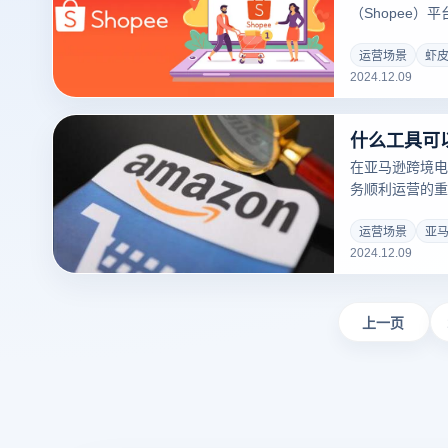
（Shopee
业需要经历一定
关费用结构，以
运营场景
虾
2024.12.09
外，云登指纹浏
助卖家有效管理
以下是虾皮跨境
纹浏览器的功能
在亚马逊跨境电
务顺利运营的重
IP地址、Coo
联，一旦发现异
运营场景
亚
2024.12.09
的风险。为了确
择适合的防关联
是常见的实用工
上一页