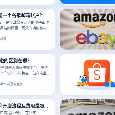
创建账户并开始高效管理邮件。
册一个谷歌邮箱账户？
ail）是全球最受欢迎的电子邮件
简洁的界面、高效的功能和与其
缝集成受到广泛青睐。如果您想
歌邮箱账户，只需完成几个简单
歌邮箱
一个安全、强大的邮箱工具。以
绍注册流程，并针对常见问题提
您顺利开启 Gmail 的使用之
马逊的区别在哪？
逊是全球两大跨境电商平台，虽然
了广泛的市场机会，但在商业模
费用结构等方面存在显著差异。
和亚马逊的区别：
ay和亚马逊的区别
虾皮跨境电商开店流程及费用是怎样的？
店流程及费用：在虾皮