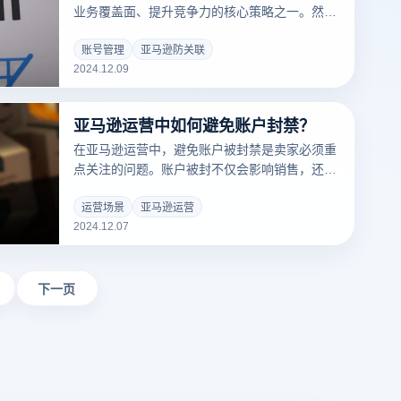
业务覆盖面、提升竞争力的核心策略之一。然
而，亚马逊对账户关联的严格审查可能导致多个
账户因关联风险被封禁，给商家造成重大损失。
账号管理
亚马逊防关联
2024.12.09
为了解决这一难题，防关联浏览器成为了一种有
效的解决方案，帮助商家安全、高效地管理账
户。那么，防关联浏览器在亚马逊账户管理中有
亚马逊运营中如何避免账户封禁？
哪些具体作用？以下是其优势与应用场景的解
析。
在亚马逊运营中，避免账户被封禁是卖家必须重
点关注的问题。账户被封不仅会影响销售，还可
能对品牌信誉造成不可逆的损害。因此，采取有
效措施来确保账户安全、合规运营至关重要。以
运营场景
亚马逊运营
2024.12.07
下是一些帮助卖家避免账户封禁的实用策略。
下一页