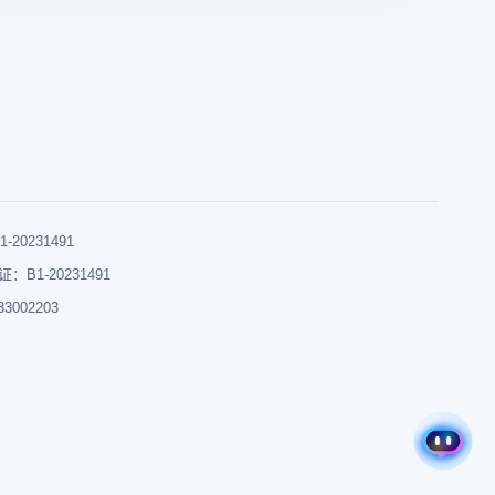
0231491
B1-20231491
002203