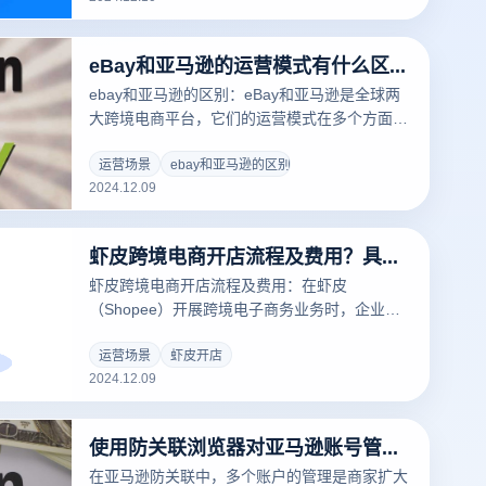
册 Gmail，并提供解决方案，帮助您顺利完成账
户注册。
eBay和亚马逊的运营模式有什么区别？
ebay和亚马逊的区别：eBay和亚马逊是全球两
大跨境电商平台，它们的运营模式在多个方面有
所不同。以下是eBay和亚马逊在运营模式上的
主要区别，以及如何使用云登指纹浏览器进行高
运营场景
ebay和亚马逊的区别
2024.12.09
效运营的优势。
虾皮跨境电商开店流程及费用？具体开店该如何操作?
虾皮跨境电商开店流程及费用：在虾皮
（Shopee）开展跨境电子商务业务时，企业需
要熟悉平台的开店流程、费用结构以及如何有效
管理多个账户，以降低风险。为了确保跨境电商
运营场景
虾皮开店
2024.12.09
卖家能够顺利开设并运营店铺，本文将详细介绍
虾皮的开店流程、费用，并探讨如何利用云登指
纹浏览器提高账户管理效率与安全性。
使用防关联浏览器对亚马逊账号管理有什么帮助？
在亚马逊防关联中，多个账户的管理是商家扩大