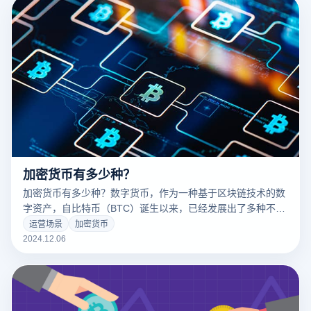
加密货币有多少种？
加密货币有多少种？数字货币，作为一种基于区块链技术的数
字资产，自比特币（BTC）诞生以来，已经发展出了多种不同
类型，形成了多元化的市场。这些数字货币不仅在金融领域发
运营场景
加密货币
挥着各自的作用，而且具有独特的特点和应用场景。随着区块
2024.12.06
链技术的持续创新，新型数字货币不断涌现，满足了全球投资
者、开发者和金融用户的需求。