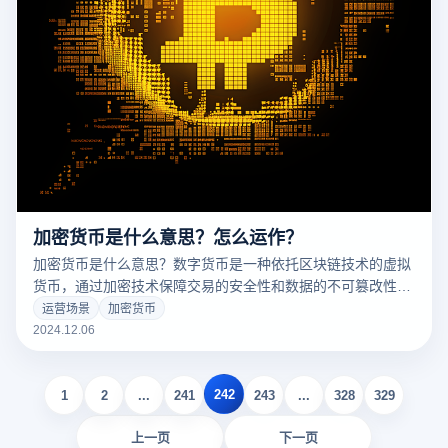
加密货币是什么意思？怎么运作？
加密货币是什么意思？数字货币是一种依托区块链技术的虚拟
货币，通过加密技术保障交易的安全性和数据的不可篡改性。
与传统货币相比，数字货币并不依赖于央行或政府的支持，而
运营场景
加密货币
是通过去中心化的网络运行。用户无需借助第三方中介机构，
2024.12.06
就可以实现点对点交易，享受更高的自由度和透明度。
242
1
2
...
241
243
...
328
329
上一页
下一页