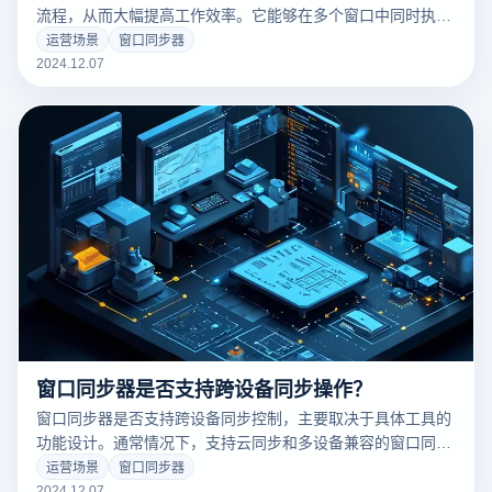
流程，从而大幅提高工作效率。它能够在多个窗口中同时执行
相同的操作，避免重复手动操作。此外，窗口同步器还可以结
运营场景
窗口同步器
合自动化脚本，快速完成批量任务，特别适合需要管理多账
2024.12.07
户、处理大量数据或进行跨平台操作的用户。
窗口同步器是否支持跨设备同步操作？
窗口同步器是否支持跨设备同步控制，主要取决于具体工具的
功能设计。通常情况下，支持云同步和多设备兼容的窗口同步
器能够在不同设备之间实现同步控制。而云登虚拟浏览器凭借
运营场景
窗口同步器
其强大的虚拟化技术与云端功能，可以间接实现这一需求。以
2024.12.07