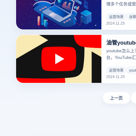
理多个任务或管
款常用的浏览器
在同一设备上同
运营场景
谷
2024.11.25
工作效率。通过
以独立管理每个
于社交媒体管理
油管youtu
场景。接下来，
器多开方法，以
youtube怎
台，YouTub
质内容，包括教
它已成为了解全
运营场景
you
2024.11.25
台。然而，由于
问YouTube
YouTube，
一些常见的解决
上一页
使用YouTube。