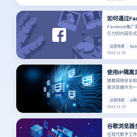
条件和准备可以帮
旅，提高内容知
Facebook
引力的内容形式
大的用户基础和先
台可以帮助广告
运营场景
fac
2024.11.26
以下将讨论如何利
略、内容优化和
光。
使用IP隔
随着网络安全和
离浏览器作为一
户用来保障在线
器会话分配独立
运营场景
ip
2024.11.25
览器能有效防止
而降低隐私泄露
器真的安全吗？
并分析它在保护
在现代数字工作