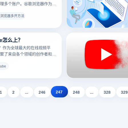
理多个账户。谷歌浏览器作为一
，提供了多开功能，能够让用户
步进行多个操作，从而显著提升
歌浏览器多开方法
谷歌浏览器的多开功能，用户可
账户，避免相互干扰，尤其适用
、电商平台运营及多任务处理等
be怎么上？
我们将探讨几种常见的谷歌浏览
及它们如何帮助提高工作效率。
么上？作为全球最大的在线视频平
e汇聚了来自各个领域的创作者和优
育、娱乐、新闻和技术等方面。
球趋势和学习专业知识的重要平
tube
地理限制，国内用户无法直接访
。为了绕过这些限制并顺利访问
您需要一些技术手段和工具。以下是
方案，可以帮助您高效、安全地
247
1
2
...
246
248
...
328
329