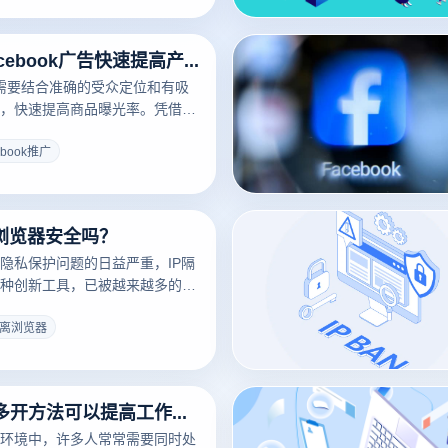
助你更快地开启TikTok直播之
名度。
如何通过Facebook广告快速提高产品曝光率？
推广需要结合准确的受众定位和有吸
，快速提高商品曝光率。凭借庞
进的广告工具，Facebook平
商在短时间内达到目标用户群。
ebook推广
用Facebook广告在广告策
数据分析方面实现快速商品曝
离浏览器安全吗？
隐私保护问题的日益严重，IP隔
种创新工具，已被越来越多的用
活动的安全性。通过为每个浏览
的IP地址和指纹信息，IP隔离浏
隔离浏览器
多个账户或操作之间的关联，从
的风险。那么，使用IP隔离浏览
接下来，我们将探讨其安全性，
谷歌浏览器多开方法可以提高工作效率吗？
用户隐私方面的优势。
环境中，许多人常常需要同时处