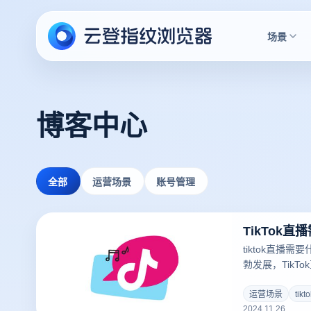
场景
博客中心
全部
运营场景
账号管理
TikTok
tiktok直播
勃发展，TikT
动、展示才华、
TikTok并不
运营场景
tik
2024.11.26
要满足一定的条