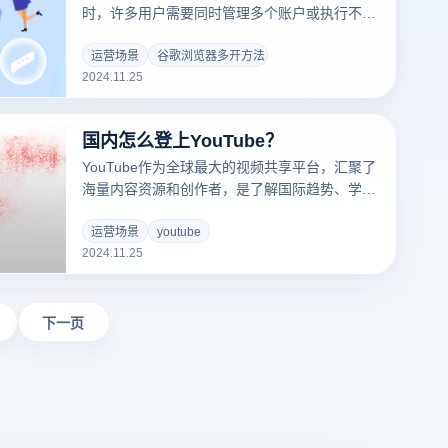
时，许多用户需要同时管理多个账户或执行不同
的任务。为了提高工作效率，通常需要在同一设
备上独立操作多个账户。谷歌浏览器提供了几种
运营场景
谷歌浏览器多开方法
2024.11.25
方法来实现多开操作，帮助用户在一个设备上同
时进行多项任务或管理多个社交媒体账户。以下
是常见的几种多开谷歌浏览器的方法：
国内怎么登上YouTube？
YouTube作为全球最大的视频共享平台，汇聚了
海量内容资源和创作者，是了解国际趋势、学习
专业技能和欣赏创意内容的重要渠道。然而，由
于地域限制，国内用户需要借助一定的方法才能
运营场景
youtube
2024.11.25
顺利访问YouTube。以下将介绍一些youtube怎
么上的常见的解决方案，帮助用户轻松浏览
YouTube，畅享全球优质内容。
下一页