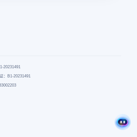
0231491
B1-20231491
002203