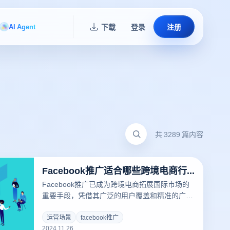
AI Agent
下载
登录
注册
共 3289 篇内容
Facebook推广适合哪些跨境电商行业？
Facebook推广已成为跨境电商拓展国际市场的
重要手段，凭借其广泛的用户覆盖和精准的广告
投放功能，帮助商家快速触达目标受众。然而，
不同行业在Facebook平台上的表现因受众特点
运营场景
facebook推广
2024.11.26
和内容形式的适配性而异。以下将分析