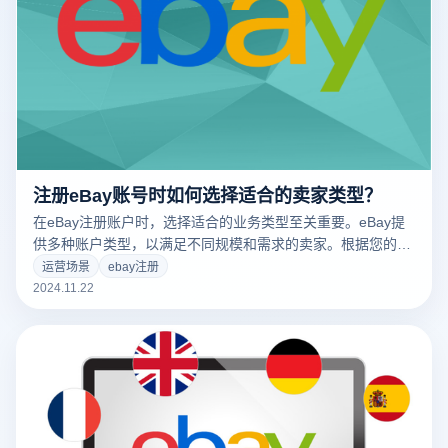
注册eBay账号时如何选择适合的卖家类型？
在eBay注册账户时，选择适合的业务类型至关重要。eBay提
供多种账户类型，以满足不同规模和需求的卖家。根据您的业
务性质，选择合适的账户类型不仅会影响运营成本、使用工
运营场景
ebay注册
具、用户体验，还会影响平台的运营政策和费用结构。
2024.11.22