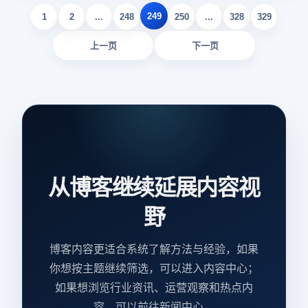
的客户群体。本文将详细介绍几种有效的外贸客户获取策略，
249
帮助你在全球市场中精准定位并吸引目标客户。
1
2
...
248
250
...
328
329
上一页
下一页
从博客继续延展内容视
野
博客内容更适合系统了解方法与经验，如果
你想按主题继续筛选，可以进入内容中心；
如果想浏览行业资讯、运营观察和热点内
容，可以前往新闻中心。