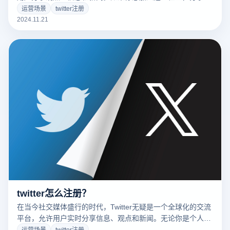
的想法或关注你感兴趣的内容，注册一个Twitter账号是第一
运营场景
twitter注册
步。不过，Twitter注册过程有时会遇到一些挑战，比如注册限
2024.11.21
制、验证码获取困难等。幸运的是，云登指纹浏览器可以帮助
你轻松绕过这些障碍，成功注册Twitter账号。
twitter怎么注册？
在当今社交媒体盛行的时代，Twitter无疑是一个全球化的交流
平台，允许用户实时分享信息、观点和新闻。无论你是个人用
户还是企业，都可以通过Twitter扩大你的影响力。然而，
运营场景
twitter注册