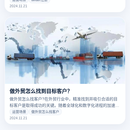
Twitter注册账号并不是一件简单的事，尤其是在一些地区可能
2024.11.21
面临注册限制或验证码获取困难的问题。以下是如何使用云登
指纹浏览器注册Twitter账号的详细指南：
做外贸怎么找到目标客户？
做外贸怎么找客户?在外贸行业中，精准找到并吸引合适的目
标客户是取得成功的关键。随着全球化和数字化进程的加速，
外贸公司必须采取多种创新渠道和策略来定位潜在客户。通过
运营场景
做外贸怎么找客户
对市场需求的分析、利用B2B平台、优化社交媒体营销、SEO
2024.11.21
和电子邮件营销等手段，外贸从业者可以更有效地接触到理想