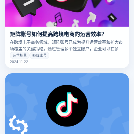
矩阵账号如何提高跨境电商的运营效率？
在跨境电子商务领域，矩阵账号已成为提升运营效率和扩大市
场覆盖的关键策略。通过管理多个独立账户，企业可以在多个
平台和市场中同时开展业务，精确地定位目标客户，优化营销
运营场景
矩阵账号
计划，提升品牌知名度和销量。矩阵账户不仅能够提高跨境电
2024.11.22
商的运营效率，还能有效降低运营风险，增加灵活性。本文将
深入探讨矩阵账户如何提升跨境电商的运营效率，重点分析在
多渠道拓展、精准营销、库存管理等方面的优势。