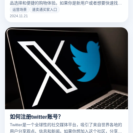
品选择和便捷的购物体验。如果你是新用户或者想要快速找到
速卖通买家入口，以下是如何使用云登电商浏览器快速进入速
运营场景
速卖通买家入口
卖通买家入口的详细指南，以及云登浏览器的功能和优势介
2024.11.21
绍。
如何注册twitter账号？
Twitter是一个全球性的社交媒体平台，吸引了来自世界各地的
用户分享观点、信息和新闻。如果你想加入这个社区，分享你