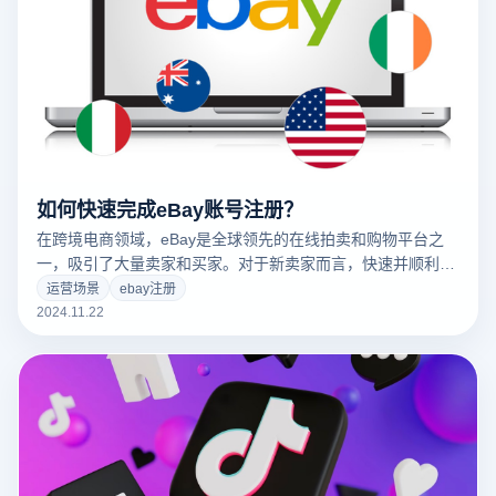
如何快速完成eBay账号注册？
在跨境电商领域，eBay是全球领先的在线拍卖和购物平台之
一，吸引了大量卖家和买家。对于新卖家而言，快速并顺利完
成eBay注册是进入平台的第一步。然而，eBay的账号注册过
运营场景
ebay注册
程包含多个步骤，如提供个人信息、选择账户类型、设置付款
2024.11.22
方式等。