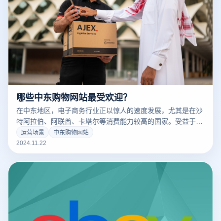
哪些中东购物网站最受欢迎？
在中东地区，电子商务行业正以惊人的速度发展，尤其是在沙
特阿拉伯、阿联酋、卡塔尔等消费能力较高的国家。受益于互
联网普及率的提升、移动支付的推广以及消费者需求的多样
运营场景
中东购物网站
化，各类中东购物网站在逐渐崭露头角。从综合电商平台到专
2024.11.22
注于某一领域的垂直电商，消费者可以轻松在线购买服装、电
子产品、家居用品甚至生鲜食品。本文将为您盘点一些在中东
地区最受欢迎的购物网站，帮助商家和消费者更好地了解这一
蓬勃发展的市场。