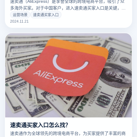
速卖通（AliExpress）是享誉全球的跨境电商平台，吸引了众
多海外买家。对于中国客户，进入速卖通买家入口是关键，可
获得更符合本地化需求的体验，包括简体中文界面和人民币结
运营场景
速卖通买家入口
算等便利功能。以下内容将介绍如何访问速卖通的中文版及其
2024.11.21
主要特点，并解析如何利用云登电商浏览器助力跨境卖家优化
业务。
速卖通买家入口怎么找？
速卖通作为全球领先的跨境电商平台，为买家提供了丰富的商