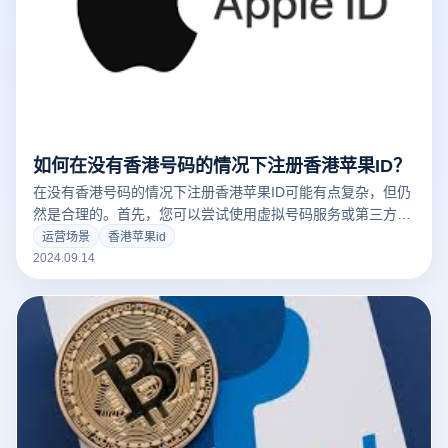
如何在没有香港号码的情况下注册香港苹果ID？
在没有香港号码的情况下注册香港苹果ID可能有点复杂，但仍
然是合理的。首先，您可以尝试使用虚拟号码服务或第三方在
线接收短信平台，提供临时香港电话号码接收验证短信。其
运营场景
香港苹果id
次，使用虚拟特殊网络（VPN）您可以在注册时打扮成香港的
2024.09.14
IP地址，以满足位置要求。最后，您还可以考虑通过提供有效
的香港地址和支付方式来完成注册。虽然这些方法可以帮助您
完成注册，但请注意，使用虚拟服务或假地址可能存在一定的
风险。