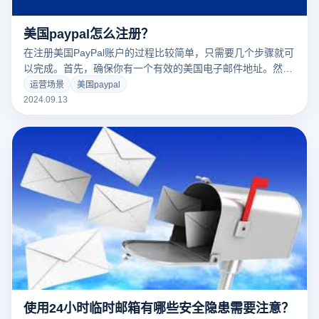
美国paypal怎么注册？
在注册美国PayPal账户的过程比较简单，只需要几个步骤就可
以完成。首先，确保你有一个有效的美国电子邮件地址。然
后，去PayPal官网，选择注册个人账户或商业账户，输入你的
运营场景
美国paypal
电子邮件和基本个人信息。接下来，该系统将要求您与美国手
2024.09.13
机号码、银行账户或信用卡联系，以验证您的身份并激活您的
账户。通过完成这些步骤，您可以成功注册一个美国PayPal账
户，并在全球范围内开始支付和支付交易。
使用24小时临时邮箱有哪些安全隐患需要注意？