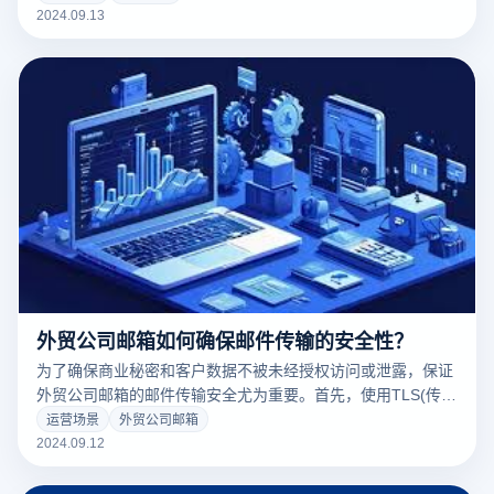
Yahoo Mail等服务不仅提供可靠的电子邮件服务，而且具有强
2024.09.13
大的反垃圾邮件功能和稳定的跨境支持。这些电子邮件服务可
以帮助跨境电子商务有效地管理客户沟通和订单处理，并提供
足够的存储空间和安全保护。选择合适的外国电子邮件服务也
有助于提高电子商务业务的运营效率和沟通效果。
外贸公司邮箱如何确保邮件传输的安全性？
为了确保商业秘密和客户数据不被未经授权访问或泄露，保证
外贸公司邮箱的邮件传输安全尤为重要。首先，使用TLS(传输
层安全)等加密协议，可以在邮件传输过程中加密数据，避免
运营场景
外贸公司邮箱
被第三方窃取。其次，实施双重认证(2FA)等强身份认证措
2024.09.12
施，可以提高账户安全性，避免恶意入侵。及时更新密码，采
取复杂的密码策略，也是保护邮箱的关键措施。此外，选择支