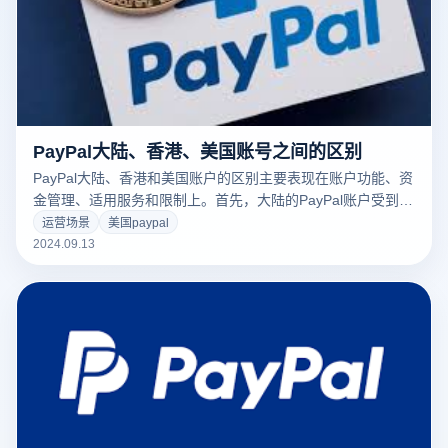
PayPal大陆、香港、美国账号之间的区别
PayPal大陆、香港和美国账户的区别主要表现在账户功能、资
金管理、适用服务和限制上。首先，大陆的PayPal账户受到中
国大陆金融监管的限制，客户只能绑定一些银行，在资金提现
运营场景
美国paypal
和货币兑换方面有一定的限制。香港PayPal账户在国际支付上
2024.09.13
更加灵活，客户可以绑定各种国际储蓄卡，支持广泛的货币和
交易范围，适合跨境电商和国际业务。美国PayPal账户的功能
最全面，不仅支持绑定美国本地的银行和信用卡，还享有最低
的费用和最快的提现速度，特别适合与美国市场频繁交易的用
户。