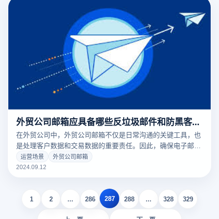
持端到端加密的邮件服务提供商，可以进一步保证邮件内容在
传输和存储过程中的安全性。
外贸公司邮箱应具备哪些反垃圾邮件和防黑客功能？
在外贸公司中，外贸公司邮箱不仅是日常沟通的关键工具，也
是处理客户数据和交易数据的重要责任。因此，确保电子邮件
具有强大的反垃圾邮件和反黑客功能非常重要。首先，电子邮
运营场景
外贸公司邮箱
件应该有一个先进的垃圾邮件过滤系统，可以有效地防止大量
2024.09.12
垃圾邮件和隐藏的恶意电子邮件，减少对企业运营的影响。其
次，双重认证（2FA）等强大的反黑客功能、强大的密码要求
287
和定期的安全更新可以保护电子邮件免受未经授权访问和数据
1
2
...
286
288
...
328
329
泄露的威胁。此外，支持安全加密的电子邮件传输和数据存储