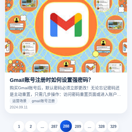
已经被占用，可以尝试“johnsmith123”或“john_smith”. 3. 保证
好记 在避免使用过于复杂的符号或组合的同时，选择的邮件地
址应该尽可能简洁易记，以便他人能够轻松地记住和输入。
Gmail账号注册时如何设置强密码？
购买Gmail账号后，默认密码必须立即更改！无论忘记密码还
是主动重置，只需几步操作：访问密码重置页面或进入账户设
置，验证身份后即可设置更安全的新密码。定期更新并混合大
运营场景
gmail账号注册
小写字母、数字和符号，让黑客无从下手。接下来云登指纹浏
2024.09.11
览器将为您详细解析gmail账号注册时如何设置强密码？
288
1
2
...
287
289
...
328
329