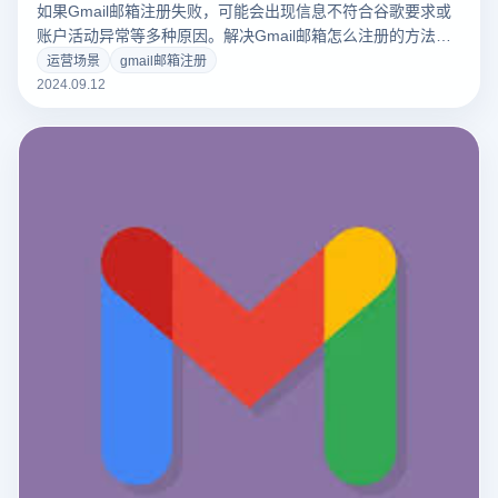
如果Gmail邮箱注册失败，可能会出现信息不符合谷歌要求或
账户活动异常等多种原因。解决Gmail邮箱怎么注册的方法如
下:首先，检查并确保提供的所有信息都是准确的，尤其是备用
运营场景
gmail邮箱注册
邮箱和手机号码的格式是否正确。其次，处理谷歌系统可能检
2024.09.12
测到的任何行为问题，如频繁注册、尝试或使用不一致的IP地
址。然后，尝试使用不同的设备或网络进行注册，以避免系统
的自动检测。最后，如果您遇到具体的错误信息或提醒，请根
据谷歌提供整个问题。