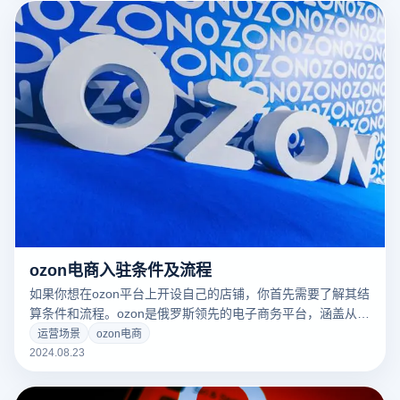
你需要了解平台的结算要求、应用程序步骤和市场前景，以便
充分利用这个机会提高你的业务水平。接下来，我们将详细介
绍如何顺利ozon电商入驻。
ozon电商入驻条件及流程
如果你想在ozon平台上开设自己的店铺，你首先需要了解其结
算条件和流程。ozon是俄罗斯领先的电子商务平台，涵盖从时
尚到家用电器的广泛产品类别。为了帮助您顺利入驻并在这个
运营场景
ozon电商
巨大的市场中脱颖而出，以下是一些关键的结算条件和详细的
2024.08.23
流程介绍。无论您是初创企业还是具有一定规模的企业，了解
这些信息都可以帮助您更好地准备结算申请，优化电子商务策