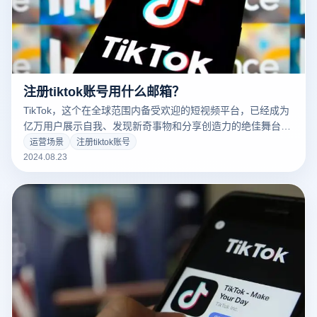
注册tiktok账号用什么邮箱？
TikTok，这个在全球范围内备受欢迎的短视频平台，已经成为
亿万用户展示自我、发现新奇事物和分享创造力的绝佳舞台。
然而，对于许多新手用户来说，如何顺利注册TikTok账户仍然
运营场景
注册tiktok账号
是一个挑战。在注册过程中，关于“哪些电子邮件可以用于注
2024.08.23
册TikTok”和“如何使用电子邮件注册TikTok”常常让人感到困
惑。本文将详细解答这些疑问，并为您提供完整的注册流程指
南。