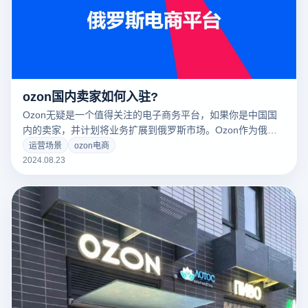
ozon国内卖家如何入驻?
Ozon无疑是一个值得关注的电子商务平台，如果你是中国国
内的卖家，并计划将业务扩展到俄罗斯市场。Ozon作为俄罗
斯领先的综合性电子商务平台，为国际卖家提供了丰富的市场
运营场景
ozon电商
机会和完善的物流支持。你需要了解一些关键的步骤和要求，
2024.08.23
才能在Ozon成功入驻并开展业务。本文将详细介绍中国卖家
如何成功ozon电商入驻，帮助您迈出国际市场的第一步，抓住
俄罗斯市场的商机。