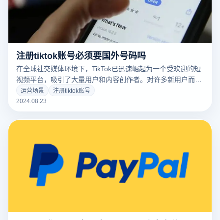
注册tiktok账号必须要国外号码吗
在全球社交媒体环境下，TikTok已迅速崛起为一个受欢迎的短
视频平台，吸引了大量用户和内容创作者。对许多新用户而
言，注册TikTok账户时常会遇到一些疑问。其中一个常见的问
运营场景
注册tiktok账号
题是：注册TikTok账户是否必须使用国外手机号码？本文将探
2024.08.23
讨这一问题，并提供有关顺利注册TikTok账户的详细指南。