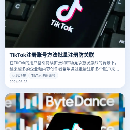
TikTok注册账号方法批量注册防关联
在TikTok的用户基础持续扩张和市场竞争愈发激烈的背景下，
越来越多的企业和内容创作者希望通过批量注册多个账户来扩
大其影响力和提升曝光率。然而，批量注册账户的过程中，一
运营场景
TikTok注册账号
个重要挑战就是如何有效防止账户之间的关联，以免被平台检
2024.08.23
测到并采取封禁措施。本文将深入探讨如何批量注册TikTok账
户，并提供一系列防关联策略和方法，帮助用户在操作中保持
账户的独立性和安全性。