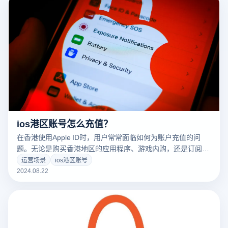
略。
ios港区账号怎么充值？
在香港使用Apple ID时，用户常常面临如何为账户充值的问
题。无论是购买香港地区的应用程序、游戏内购，还是订阅服
务，确保账户有足够的余额至关重要。尽管为香港Apple ID充
运营场景
ios港区账号
值并不复杂，但需要按照一定的步骤进行。本文将为您详细
2024.08.22