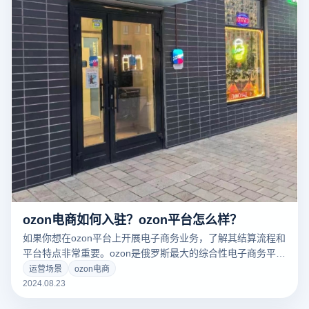
ozon电商如何入驻？ozon平台怎么样？
如果你想在ozon平台上开展电子商务业务，了解其结算流程和
平台特点非常重要。ozon是俄罗斯最大的综合性电子商务平台
之一。它涵盖了从日常消费品到高科技产品的广泛类别，拥有
运营场景
ozon电商
庞大的用户基础和完善的物流体系。ozon提供了一个极具潜力
2024.08.23
的市场，无论您是国内外品牌还是个人卖家。在这个过程中，