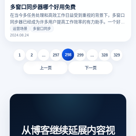
多窗口同步器哪个好用免费
在当今多任务处理和高效工作日益受到重视的背景下，多窗口
同步器已经成为许多用户提高工作效率的有力助手。一个好的
多窗同步器可以大大简化操作流程，节省宝贵的时间，无论是
运营场景
多窗口同步
复杂的对比分析、跨应用操作还是简单的多任务处理。市面上
2024.08.24
有很多免费的多窗同步器工具，提供不同的功能和特点。那
么，哪些免费的多窗同步器值得一试呢？接下来，我们将讨论
298
一些口碑好、功能实用的免费同步器，帮助您选择最适合自己
1
2
...
297
299
...
328
329
的工具。
上一页
下一页
从博客继续延展内容视