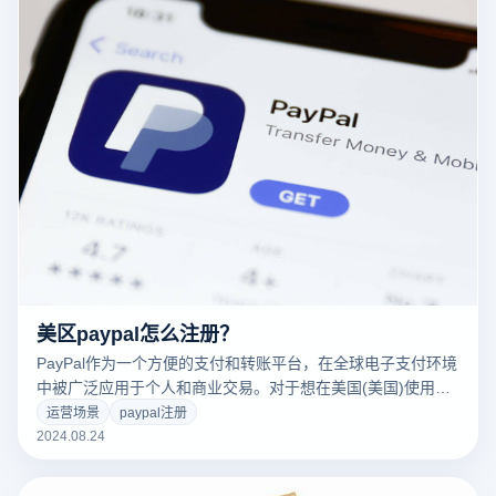
美区paypal怎么注册？
PayPal作为一个方便的支付和转账平台，在全球电子支付环境
中被广泛应用于个人和商业交易。对于想在美国(美国)使用
PayPal的用户来说，在美国(美国)注册一个PayPal账户可以带
运营场景
paypal注册
来更多的便利和功能，比如无缝购物、国际交易和更高的安全
2024.08.24
性。但由于涉及地域限制和账户设置，注册过程中可能会有一
些特殊要求。本文将详细介绍如何在美国(美国)成功注册一个