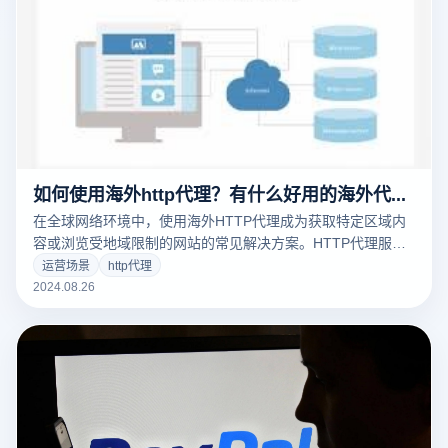
如何使用海外http代理？有什么好用的海外代理ip推荐？
在全球网络环境中，使用海外HTTP代理成为获取特定区域内
容或浏览受地域限制的网站的常见解决方案。HTTP代理服务
器不仅可以隐藏客户的真实IP地址，还可以帮助绕过地域限
运营场景
http代理
制，提高网络访问的灵活性和自由度。对于一些想通过海外服
2024.08.26
务器浏览国际内容的用户来说，选择合适的海外代理IP是非常
重要的。在本文中，我们将详细介绍如何配置和使用海外
HTTP代理，并推荐一些可靠的海外代理IP服务，以确保您能
够顺利跨越领域。