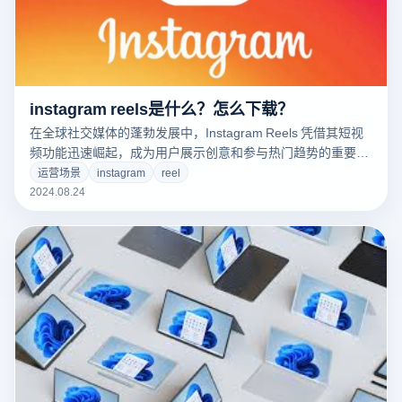
instagram reels是什么？怎么下载？
在全球社交媒体的蓬勃发展中，Instagram Reels 凭借其短视
频功能迅速崛起，成为用户展示创意和参与热门趋势的重要平
台。Instagram Reels 允许用户制作和分享最长 60 秒的短视
运营场景
instagram
reel
频，这些视频可以结合音乐、特效和文本，旨在提供一个展示
2024.08.24
个人才华、分享生活瞬间或进行创意表达的空间。自推出以
来，Reels 已成为用户在平台上展示短视频内容、参与挑战和
流行趋势的关键方式。