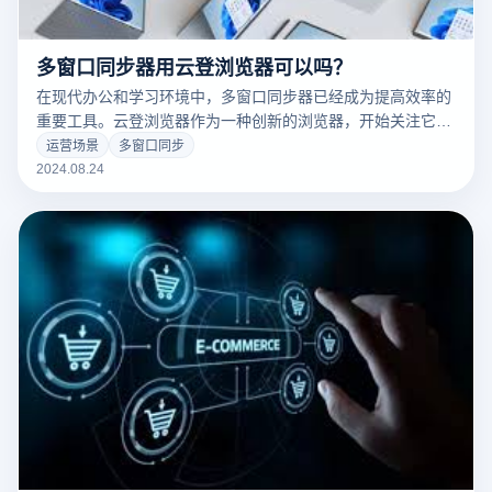
多窗口同步器用云登浏览器可以吗？
在现代办公和学习环境中，多窗口同步器已经成为提高效率的
重要工具。云登浏览器作为一种创新的浏览器，开始关注它是
否可以作为多窗同步器使用，因为它强大的云同步功能和灵活
运营场景
多窗口同步
的窗口管理。它的云服务可以让用户轻松同步书签、历史记录
2024.08.24
和不同设备之间的标签页面，但是它在多窗同步方面的表现如
何呢？本文将讨论云登浏览器的多窗同步功能，并评估它是否
能满足高效工作的需要。