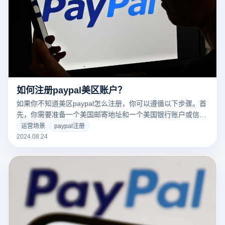
如何注册paypal美区账户？
如果你不知道美区paypal怎么注册，你可以遵循以下步骤。首
先，你需要准备一个美国邮寄地址和一个美国银行账户或信用
卡信息，因为这些是注册过程中的关键部分。以下是详细的步
运营场景
paypal注册
骤指南:
2024.08.24