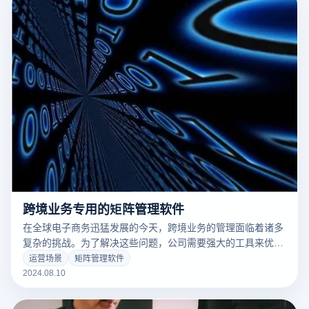
跨境业务专用的矩阵管理软件
在全球电子商务迅猛发展的今天，跨境业务的管理面临着诸多
复杂的挑战。为了解决这些问题，公司需要强大的工具来优化
和协调业务运营。矩阵管理软件不仅能够整合各市场和平台的
运营场景
矩阵管理软件
业务流程，还能提供实时数据分析和多层次的管理功能，确保
2024.08.10
业务顺利运作和战略精准执行。本文将详细探讨跨境业务专用
矩阵管理软件的核心功能和特点，帮助企业选择最适合的工