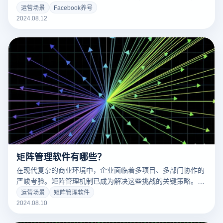
以长期稳定使用的 Facebook 账户。这类账户不仅能够有效规
运营场景
Facebook养号
避封禁风险，还能保持高效的互动和曝光率。本文将深入探讨
2024.08.12
Facebook 耐用号的定义，并分享一些实用的方法和技巧，帮
助您成功打造并保持一个长期稳定的 Facebook 账户。
矩阵管理软件有哪些？
在现代复杂的商业环境中，企业面临着多项目、多部门协作的
严峻考验。矩阵管理机制已成为解决这些挑战的关键策略。本
文将介绍一些领先的矩阵管理软件，深入分析它们的核心功能
运营场景
矩阵管理软件
和适用场景，帮助企业选择最适合的工具，从而提高管理效
2024.08.10
率，优化资源配置，实现业务目标。