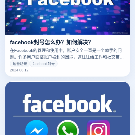
facebook封号怎么办？如何解决？
在Facebook的管理和使用中，账户安全一直是一个棘手的问
题。许多用户面临账户被封的困境，这往往给工作和社交带来
不小的麻烦。那么，Facebook账户被封的主要原因是什么？
运营场景
facebook封号
如何才能有效地解封账户并防止再次被封呢？本文将详细探讨
2024.08.12
Facebook账户被封的原因及解决方法，并提供一些保护账户
安全的实用建议，帮助用户有效维护账户的稳定性。