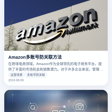
Amazon多账号防关联方法
在跨境电商领域，Amazon作为全球领先的电子商务平台，提
供了丰富的市场机会和销售潜力。对于许多企业来说，管理多
个账户可以提升市场覆盖率和销售效率。然而，Amazon对账
运营场景
多账号防关联
户的监管非常严格，尤其是在涉及多个账户的操作时，避免多
2024.08.09
账户关联是至关重要的。