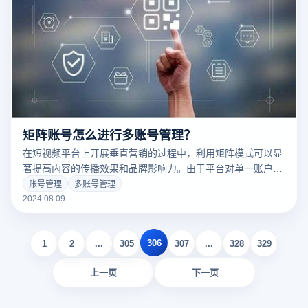
矩阵账号怎么进行多账号管理？
在短视频平台上开展垂直营销的过程中，利用矩阵模式可以显
著提高内容的传播效果和品牌影响力。由于平台对单一账户的
内容数量和曝光有一定限制，构建一个短视频矩阵系统可以帮
账号管理
多账号管理
助你更好进行多账号管理。以下是详细的步骤和建议，帮助你
2024.08.09
有效实现短视频矩阵的应用。
306
1
2
...
305
307
...
328
329
上一页
下一页