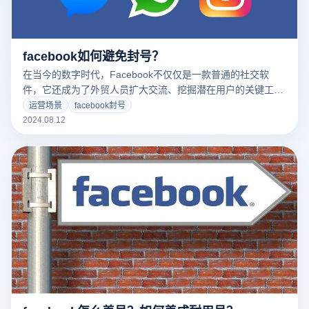
facebook如何避免封号？
在当今的数字时代，Facebook不仅仅是一款普通的社交软
件，它还成为了外贸人员扩大交流、挖掘潜在用户的关键工
具。然而，如果操作不当，Facebook账户可能会面临被封的
运营场景
facebook封号
风险。了解Facebook账户被封的原因，并采取有效措施防止
2024.08.12
这一问题的发生，是每位用户都需要掌握的技能。本文将探讨
导致Facebook账户被封的主要原因，并提供一些实用的防范
和上诉方法，帮助您更好地管理和维护您的Facebook账户。