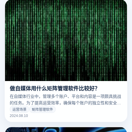
做自媒体用什么矩阵管理软件比较好？
在自媒体行业中，管理多个账户、平台和内容是一项颇具挑战
的任务。为了提高运营效率，确保每个账户的独立性和安全
性，选择一款强大的矩阵管理软件至关重要。本文将探讨云登
运营场景
矩阵管理软件
指纹浏览器在自媒体管理中的核心优势，帮助您选择最合适的
2024.08.10
工具以优化您的自媒体运营策略。