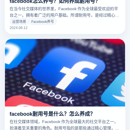
facebook怎么养号？如何养成耐用号？
在当今社交媒体的世界里，Facebook 作为全球最受欢迎的平
台之一，拥有着广泛的用户基础。所谓耐用号，是经过精心管
理的 Facebook 账户，它能够长期保持活跃状态，并且不易被
运营场景
Facebook养号
封禁。掌握如何正确地“养号”是确保账户健康运行和实现最佳
2024.08.12
效果的关键。本文将深入探讨如何有效维护 Facebook耐用
号，避免被封禁的风险，以及提高账户活跃度的实用技巧。
facebook耐用号是什么？怎么养成？
在社交媒体领域，Facebook 作为全球最大的社交平台之一，
扮演着至关重要的角色。耐用号指的是那些通过精心管理，可