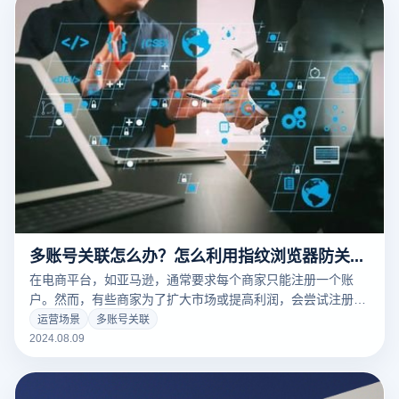
具，以实现卓越的跨境运营管理。
多账号关联怎么办？怎么利用指纹浏览器防关联？
在电商平台，如亚马逊，通常要求每个商家只能注册一个账
户。然而，有些商家为了扩大市场或提高利润，会尝试注册多
个账户，但这往往伴随着相同的计算机和网络环境使用。这种
运营场景
多账号关联
情况下，平台通过其检测系统从多个角度分析数据，以识别是
2024.08.09
否存在多个账户属于同一商家的情况。一旦检测到账户之间存
在联系，可能会面临平台对账户的限制，最严重的情况下，账
户会被停止使用，做好多账号防关联就十分重要。