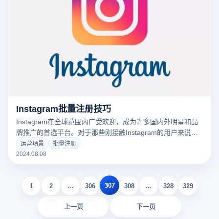
Instagram批量注册技巧
Instagram在全球范围内广受欢迎，成为许多国内外明星和品
牌推广的首选平台。对于那些刚接触Instagram的用户来说，
了解如何批量注册账户以及解决注册过程中可能遇到的问题是
运营场景
批量注册
至关重要的。本文将详细介绍Instagram账户的批量注册方
2024.08.08
法，并分享一些实用的发帖技巧，帮助您更高效地管理和推广
Instagram账户。
307
1
2
...
306
308
...
328
329
上一页
下一页