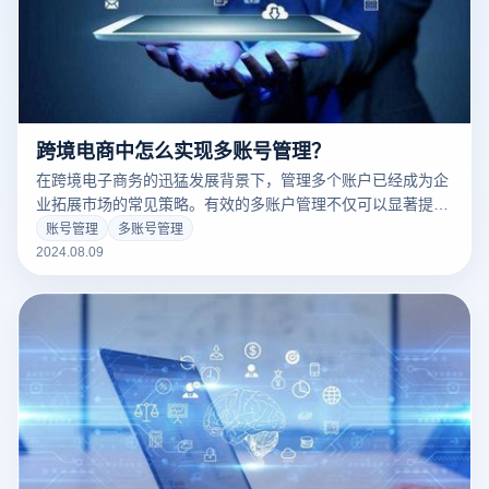
跨境电商中怎么实现多账号管理？
在跨境电子商务的迅猛发展背景下，管理多个账户已经成为企
业拓展市场的常见策略。有效的多账户管理不仅可以显著提升
运营效率，还能增强市场竞争力。为了实现高效的多账户管
账号管理
多账号管理
理，企业需要选择合适的管理方法和工具。本文将探讨如何在
2024.08.09
跨境电商中实现有效的多账户管理，帮助企业优化操作流程，
提升业绩。