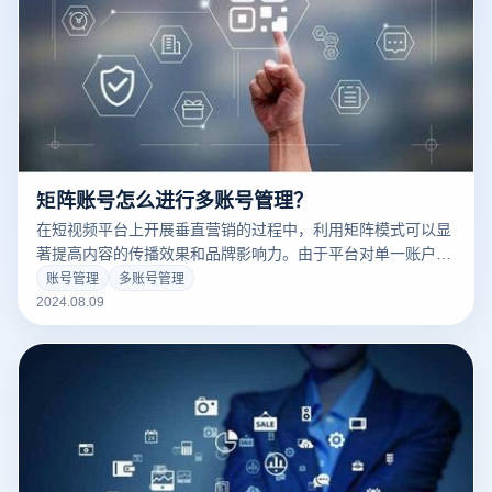
矩阵账号怎么进行多账号管理？
在短视频平台上开展垂直营销的过程中，利用矩阵模式可以显
著提高内容的传播效果和品牌影响力。由于平台对单一账户的
内容数量和曝光有一定限制，构建一个短视频矩阵系统可以帮
账号管理
多账号管理
助你更好进行多账号管理。以下是详细的步骤和建议，帮助你
2024.08.09
有效实现短视频矩阵的应用。