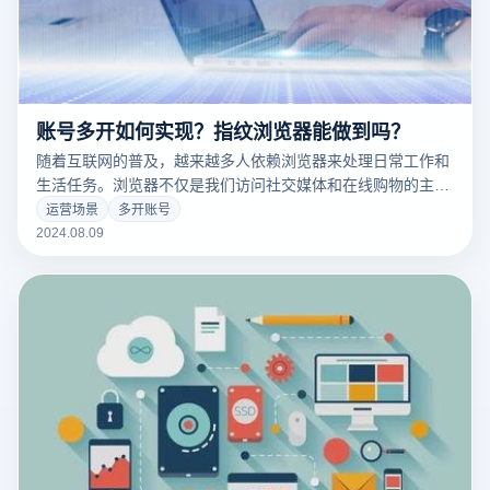
账号多开如何实现？指纹浏览器能做到吗？
随着互联网的普及，越来越多人依赖浏览器来处理日常工作和
生活任务。浏览器不仅是我们访问社交媒体和在线购物的主要
工具，还承担着处理各种业务和个人事务的重任。然而，当需
运营场景
多开账号
要同时操作多个账号时，传统浏览器的限制可能会导致不少麻
2024.08.09
烦，尤其是在网络环境不稳定时更容易出现各种问题。那么，
有什么多开账号解决办法呢？