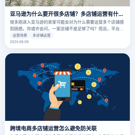
亚马逊为什么要开很多店铺？多店铺运营有什么好处？
很多刚进入亚马逊的卖家可能会对为什么需要运营多个店铺感
到困惑。你或许会问，一家店铺不是足够了吗？而且，平台似
乎对多店铺经营的卖家并不友好。确实，拥有多家店铺需要申
运营场景
多店铺运营
请多套法人信息和注册公司，同时也要投入额外精力来避免账
2024.08.09
户关联，运营成本也会增加。本文将阐述一些开设多家店铺的
理由，并提供一些建议来帮助大家合规地培养新店铺。 为什么
需要开设多个店铺？
跨境电商多店铺运营怎么避免防关联