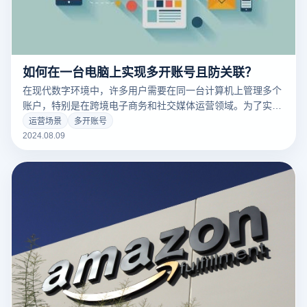
如何在一台电脑上实现多开账号且防关联？
在现代数字环境中，许多用户需要在同一台计算机上管理多个
账户，特别是在跨境电子商务和社交媒体运营领域。为了实现
多账户管理，不仅需要能够在不同账户之间无缝切换，还要确
运营场景
多开账号
保每个账户独立运行，避免被平台检测到关联。这对于提高工
2024.08.09
作效率和维护账户安全至关重要。本文将探讨如何在计算机上
实现账户多开，防止关联问题，并提供有效的解决方案和技术
手段，帮助用户更好地管理多个账户，提升业务运营的效率和
安全性。