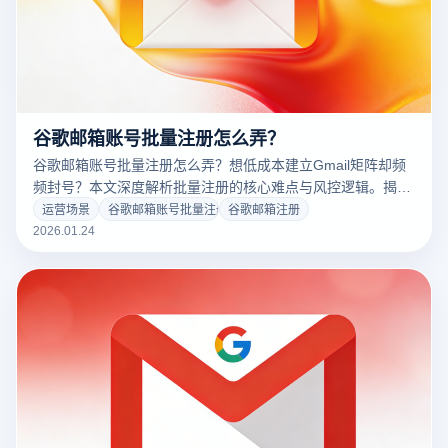
谷歌邮箱账号批量注册怎么弄？
谷歌邮箱账号批量注册怎么弄？想低成本建立Gmail矩阵却频
频封号？本文深度解析批量注册的核心难点与风控逻辑。揭秘
跨境大卖如何利用云登指纹浏览器构建物理级隔离环境，结合
运营场景
谷歌邮箱账号批量注册
谷歌邮箱注册
RPA自动化技术，实现高成功率、低成本的谷歌邮箱注册与养
2026.01.24
号。点击免费获取防关联方案！