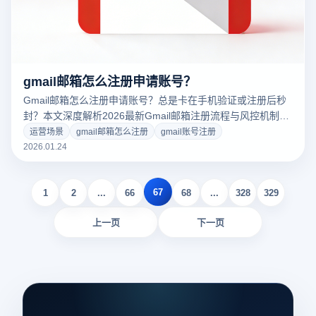
gmail邮箱怎么注册申请账号？
Gmail邮箱怎么注册申请账号？总是卡在手机验证或注册后秒
封？本文深度解析2026最新Gmail邮箱注册流程与风控机制。
揭秘跨境大卖如何利用云登指纹浏览器构建独立纯净环境，通
运营场景
gmail邮箱怎么注册
gmail账号注册
过物理级指纹隔离与RPA自动化技术，轻松解决批量注册难
2026.01.24
题，提升账号存活率。点击免费获取防关联注册方案！
67
1
2
...
66
68
...
328
329
上一页
下一页