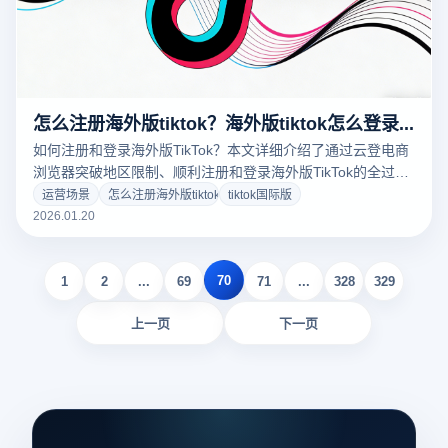
怎么注册海外版tiktok？海外版tiktok怎么登录？
如何注册和登录海外版TikTok？本文详细介绍了通过云登电商
浏览器突破地区限制、顺利注册和登录海外版TikTok的全过
程，帮助你高效畅享全球社交平台。
运营场景
怎么注册海外版tiktok
tiktok国际版
2026.01.20
70
1
2
...
69
71
...
328
329
上一页
下一页