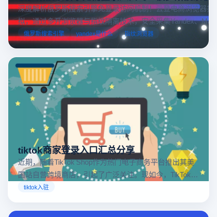
深度解析俄罗斯搜索引擎免登录访问机制！云登电商浏览器提
拟，通过多开浏览器与指纹隔离技术，安全采集Yandex、Mail.
跨境电商本土化运营。
俄罗斯搜索引擎
yandex是什么
指纹浏览器
tiktok商家登录入口汇总分享
近期，随着TikTok Shop作为热门电子商务平台推出其美
国站自营跨境商店，引起了广泛关注。现如今，TikTok商
店已覆盖美国、英国及东南亚地区，因此了解官方网站
tiktok入驻
入口对于tiktok商家入驻至关重要。