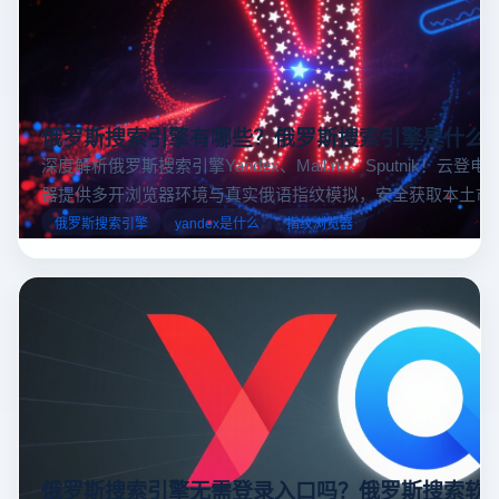
俄罗斯搜索引擎有哪些？俄罗斯搜索引擎是什么
深度解析俄罗斯搜索引擎Yandex、Mail.ru 、Sputnik！云登
器提供多开浏览器环境与真实俄语指纹模拟，安全获取本土市
据，助力跨境电商精准决策。
俄罗斯搜索引擎
yandex是什么
指纹浏览器
俄罗斯搜索引擎无需登录入口吗？俄罗斯搜索软