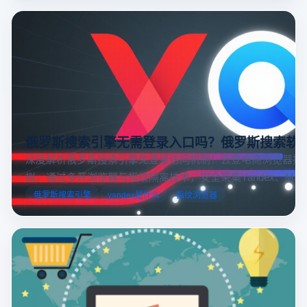
俄罗斯搜索引擎无需登录入口吗？俄罗斯搜索软
深度解析俄罗斯搜索引擎免登录访问机制！云登电商浏览器提
拟，通过多开浏览器与指纹隔离技术，安全采集Yandex、Mail.
跨境电商本土化运营。
俄罗斯搜索引擎
yandex是什么
指纹浏览器