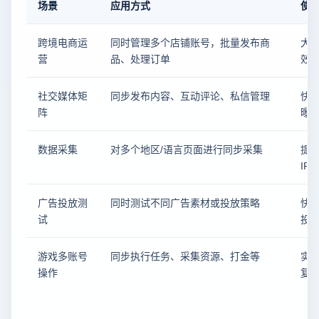
场景
应用方式
使
跨境电商运
同时管理多个店铺账号，批量发布商
大
营
品、处理订单
效
社交媒体矩
同步发布内容、互动评论、私信管理
快
阵
曝
数据采集
对多个地区/语言页面进行同步采集
提
IP
广告投放测
同时测试不同广告素材或投放策略
快
试
投
游戏多账号
同步执行任务、采集资源、打金等
实
操作
复