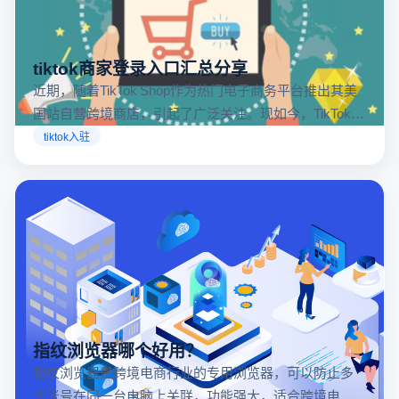
tiktok商家登录入口汇总分享
近期，随着TikTok Shop作为热门电子商务平台推出其美
国站自营跨境商店，引起了广泛关注。现如今，TikTok商
店已覆盖美国、英国及东南亚地区，因此了解官方网站
tiktok入驻
入口对于tiktok商家入驻至关重要。
指纹浏览器哪个好用？
指纹浏览器是跨境电商行业的专用浏览器，可以防止多
个账号在同一台电脑上关联，功能强大，适合跨境电商