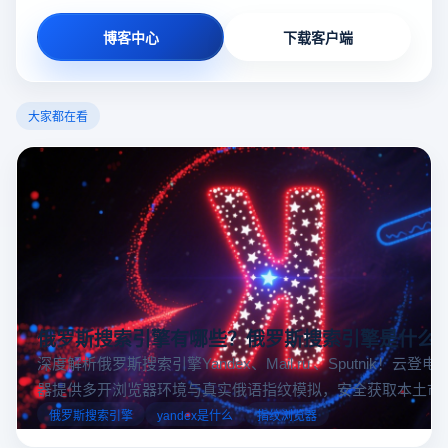
博客中心
下载客户端
大家都在看
俄罗斯搜索引擎有哪些？俄罗斯搜索引擎是什么
深度解析俄罗斯搜索引擎Yandex、Mail.ru 、Sputnik！云登
器提供多开浏览器环境与真实俄语指纹模拟，安全获取本土市
据，助力跨境电商精准决策。
俄罗斯搜索引擎
yandex是什么
指纹浏览器