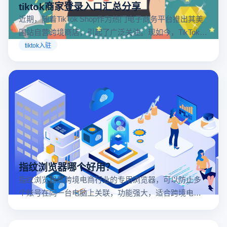
tiktok商家登录入口汇总分享
近期，随着TikTok Shop作为热门电子商务平台推出其美
国站自营跨境商店，引起了广泛关注。现如今，TikTok商
店已覆盖美国、英国及东南亚地区，因此了解官方网站
tiktok入驻
入口对于tiktok商家入驻至关重要。
指纹浏览器哪个好用？
指纹浏览器是跨境电商行业的专用浏览器，可以防止多
个账号在同一台电脑上关联，功能强大，适合跨境电商
行业。所以很多卖家都在用指纹浏览器，但是指纹浏览
器哪个好用呢？