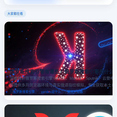
大家都在看
俄罗斯搜索引擎有哪些？俄罗斯搜索引擎是什么
深度解析俄罗斯搜索引擎Yandex、Mail.ru 、Sputnik！云登
器提供多开浏览器环境与真实俄语指纹模拟，安全获取本土市
据，助力跨境电商精准决策。
俄罗斯搜索引擎
yandex是什么
指纹浏览器