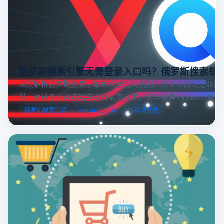
俄罗斯搜索引擎无需登录入口吗？俄罗斯搜索软
深度解析俄罗斯搜索引擎免登录访问机制！云登电商浏览器提
拟，通过多开浏览器与指纹隔离技术，安全采集Yandex、Mail.
跨境电商本土化运营。
俄罗斯搜索引擎
yandex是什么
指纹浏览器